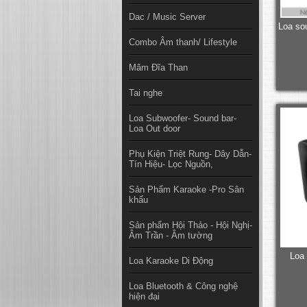
Dac / Music Server
Loa so
Combo Âm thanh/ Lifestyle
Mâm Đĩa Than
Tai nghe
Loa Subwoofer- Sound bar-
Loa Out door
Phụ Kiện Triệt Rung- Dây Dẫn-
Tín Hiệu- Lọc Nguồn,
Sản Phẩm Karaoke -Pro Sân
khấu
Sản phẩm Hội Thảo - Hội Nghị-
Âm Trần - Âm tường
Loa
Loa Karaoke Di Động
Loa Bluetooth & Công nghệ
hiện đại