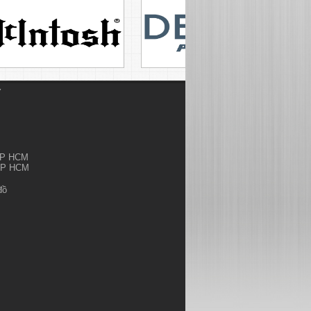
Ỷ
.TP HCM
.TP HCM
đồ