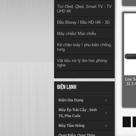
Tivi Oled, Qled, Smart TV - TV
UHD 4K
Đầu Bluray / Đầu HD /4K - 3D
Máy chiếu/ Màn chiếu
Kệ chân máy / phụ kiện chống
rung
Vật liệu xử lý âm học phòng
nghe
Loa 
11.1.
Điện lạnh
Điện Gia Dụng
Máy Ép Trái Cây , Sinh
Tố, Pha Cafe
1
Máy Tắm Nóng
Quạt Điện, Quạt Tháp