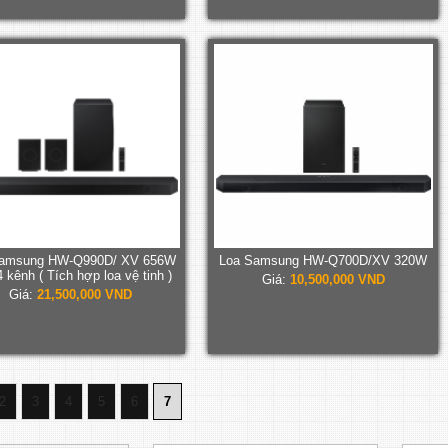
Samsung HW-Q990D/ XV 656W
Loa Samsung HW-Q700D/XV 320W
4 kênh ( Tích hợp loa vệ tinh )
Giá:
10,500,000 VND
Giá:
21,500,000 VND
2
3
4
5
6
7