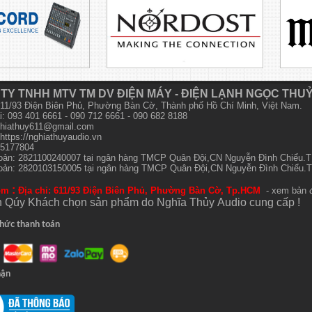
TY TNHH MTV TM DV ĐIỆN MÁY - ĐIỆN LẠNH NGỌC THU
 611/93 Điện Biên Phủ, Phường Bàn Cờ, Thành phố Hồ Chí Minh, Việt Nam.
i: 093 401 6661 - 090 712 6661 - 090 682 8188
hiathuy611@gmail.com
https://nghiathuyaudio.vn
15177804
hoản: 2821100240007 tại ngân hàng TMCP Quân Đội,CN Nguyễn Đình Chiểu
hoản: 2820103150005 tại ngân hàng TMCP Quân Đội,CN Nguyễn Đình Chiểu
:
om
Địa chỉ: 611/93 Điện Biên Phủ, Phường Bàn Cờ, Tp.HCM
- xem bản 
 Qúy Khách chọn sản phẩm do Nghĩa Thủy
Audio
cung cấp !
hức thanh toán
hận