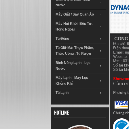
Nước
Máy Giặt / Sấy Quần Áo
Máy Hút Khói; Bếp Từ,
Hồng Ngoại
CÔNG 
Tủ Đông
Địa chỉ:
Tủ Giữ Mát Thực Phẩm,
Điện thoạ
Email:
ng
Thức Uống , Tủ Rượu
Website: 
Mst : 03
Bình Nóng Lạnh - Lọc
Số tài k
Nước
Số tài k
Máy Lạnh - Máy Lọc
Showro
Cảm ơn
Không Khí
Tủ Lạnh
Phương t
Hotline
Chứng n