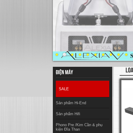
LOA
Điện máy
SALE
Sản phẩm Hi-End
Sản phẩm Hifi
Phono Pre /Kim Cần & phụ
kiện Đĩa Than