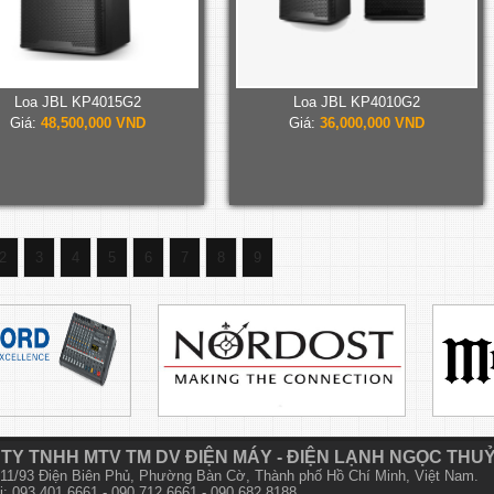
Loa JBL KP4015G2
Loa JBL KP4010G2
Giá:
48,500,000 VND
Giá:
36,000,000 VND
2
3
4
5
6
7
8
9
TY TNHH MTV TM DV ĐIỆN MÁY - ĐIỆN LẠNH NGỌC THU
 611/93 Điện Biên Phủ, Phường Bàn Cờ, Thành phố Hồ Chí Minh, Việt Nam.
i: 093 401 6661 - 090 712 6661 - 090 682 8188