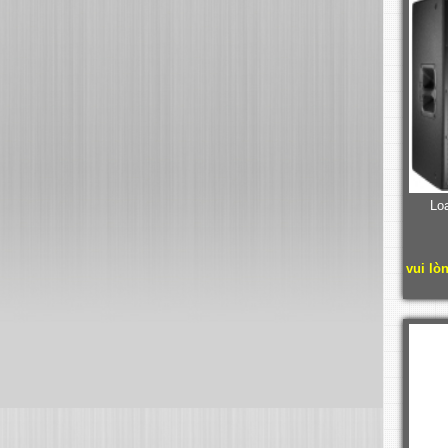
Lo
vui lò