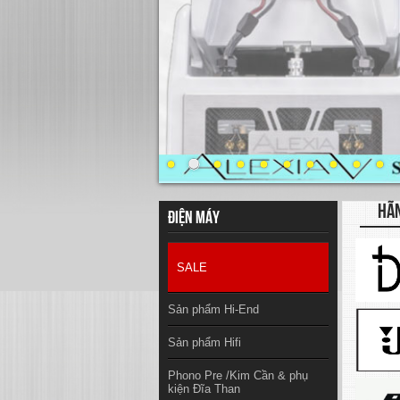
HÃ
Điện máy
SALE
Sản phẩm Hi-End
Sản phẩm Hifi
Phono Pre /Kim Cần & phụ
kiện Đĩa Than