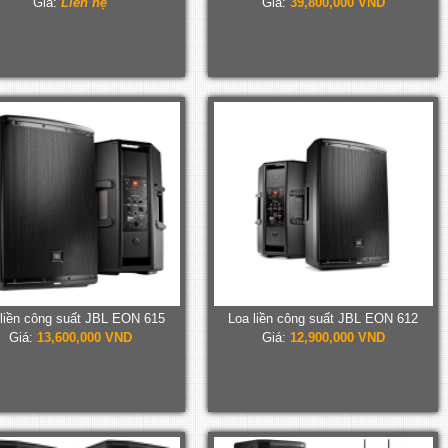
Giá:
Liên hệ
Giá:
39,800,000 VND
 liền công suất JBL EON 615
Loa liền công suất JBL EON 612
Giá:
13,600,000 VND
Giá:
12,900,000 VND