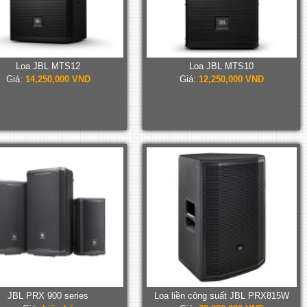
Loa JBL MTS12
Loa JBL MTS10
Giá:
14,250,000 VND
Giá:
12,250,000 VND
JBL PRX 900 series
Loa liền công suất JBL PRX815W