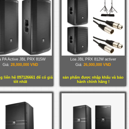
a PA Active JBL PRX 815W
Loa JBL PRX 812W activer
Giá:
28,000,000 VND
Giá:
26,000,000 VND
ng liên hệ 097126661 để có giá
sản phẩm được nhập khẩu và bảo
tốt nhất
hành chính hãng !