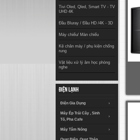
Tivi Oled, Qled, Smart TV - TV
UHD 4K
Đầu Bluray / Đầu HD /4K - 3D
Máy chiếu/ Màn chiếu
Kệ chân máy / phụ kiện chống
rung
Vật liệu xử lý âm học phòng
nghe
Điện lạnh
Điện Gia Dụng
Máy Ép Trái Cây , Sinh
Tố, Pha Cafe
Máy Tắm Nóng
Quạt Điện, Quạt Tháp