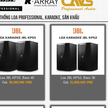
THỐNG LOA PROFESSIONAL, KARAOKE, SÂN KHẤU
Loa JBL KPS5, Bass 40
Loa JBL KPS2, Bass 30
Giá:
38,000,000 VND
Giá:
31,800,000 VND