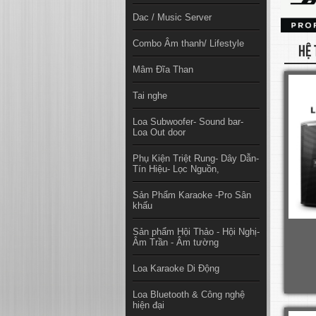
Dac / Music Server
Combo Âm thanh/ Lifestyle
HỆ 
Mâm Đĩa Than
Tai nghe
Loa Subwoofer- Sound bar-
Loa Out door
Phụ Kiện Triệt Rung- Dây Dẫn-
Tín Hiệu- Lọc Nguồn,
Sản Phẩm Karaoke -Pro Sân
khấu
Sản phẩm Hội Thảo - Hội Nghị-
Âm Trần - Âm tường
Loa Karaoke Di Động
Loa Bluetooth & Công nghệ
hiện đại