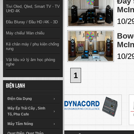
Đầy 
Tivi Oled, Qled, Smart TV - TV
McIn
UHD 4K
10/2
Đầu Bluray / Đầu HD /4K - 3D
Máy chiếu/ Màn chiếu
Bowe
McIn
Kệ chân máy / phụ kiện chống
rung
10/2
Vật liệu xử lý âm học phòng
nghe
1
Điện lạnh
Điện Gia Dụng
Máy Ép Trái Cây , Sinh
Tố, Pha Cafe
Máy Tắm Nóng
Quạt Điện, Quạt Tháp