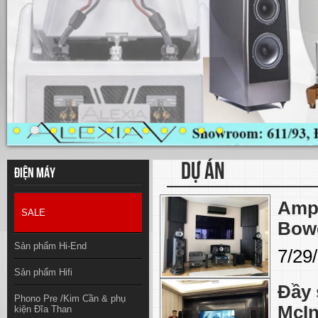
DỰ ÁN
Điện máy
Ampl
SALE
Bowe
Sản phẩm Hi-End
7/29
Sản phẩm Hifi
Đầy 
Phono Pre /Kim Cần & phụ
McIn
kiện Đĩa Than