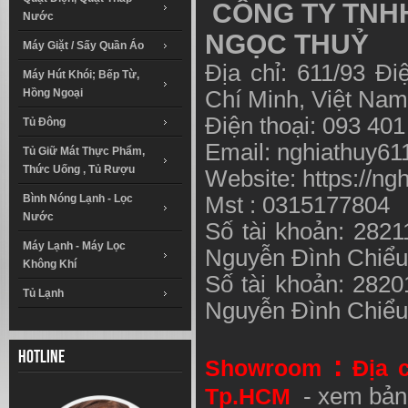
CÔNG TY TNHH
Nước
NGỌC THUỶ
Máy Giặt / Sấy Quần Áo
Địa chỉ: 611/93 Đ
Máy Hút Khói; Bếp Từ,
Hồng Ngoại
Chí Minh, Việt N
Điện thoại: 093 40
Tủ Đông
Email:
nghiathuy6
Tủ Giữ Mát Thực Phẩm,
Thức Uống , Tủ Rượu
Website: https://ng
Bình Nóng Lạnh - Lọc
Mst : 0315177804
Nước
Số tài khoản: 282
Máy Lạnh - Máy Lọc
Nguyễn Đình Chiể
Không Khí
Số tài khoản: 282
Tủ Lạnh
Nguyễn Đình Chiể
Hotline
:
Showroom
Địa 
Tp.HCM
- xem bản