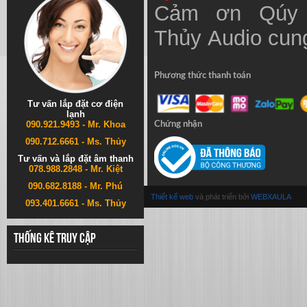
Cảm ơn Qúy 
Thủy
Audio
cung
Phương thức thanh toán
Tư vấn lắp đặt cơ điện
lạnh
090.921.9493 - Mr. Khoa
Chứng nhận
090.712.6661 - Ms. Thủy
Tư vấn và lắp đặt âm thanh
078.988.2848 - Mr. Kiệt
090.682.8188 - Mr. Phú
Thiết kế web
và phát triển bởi
WEBXAULA
093.401.6661 - Ms. Thủy
Thống kê truy cập