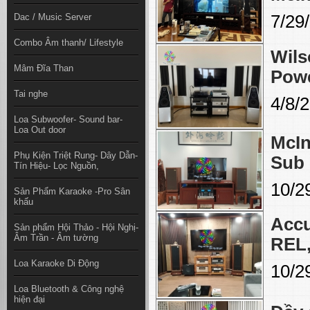
Dac / Music Server
7/29
Combo Âm thanh/ Lifestyle
Wils
Mâm Đĩa Than
Pow
Tai nghe
4/8/
Loa Subwoofer- Sound bar-
Loa Out door
McIn
Phụ Kiện Triệt Rung- Dây Dẫn-
Sub 
Tín Hiệu- Lọc Nguồn,
10/2
Sản Phẩm Karaoke -Pro Sân
khấu
Accu
Sản phẩm Hội Thảo - Hội Nghị-
Âm Trần - Âm tường
REL,
Loa Karaoke Di Động
10/2
Loa Bluetooth & Công nghệ
hiện đại