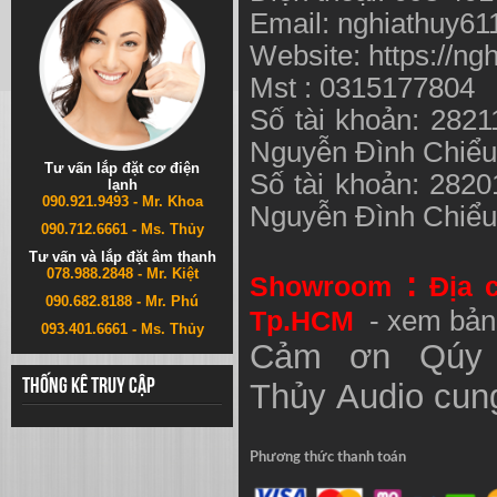
Email:
nghiathuy6
Website: https://ng
Mst : 0315177804
Số tài khoản: 282
Nguyễn Đình Chiể
Tư vấn lắp đặt cơ điện
Số tài khoản: 282
lạnh
090.921.9493 - Mr. Khoa
Nguyễn Đình Chiể
090.712.6661 - Ms. Thủy
Tư vấn và lắp đặt âm thanh
078.988.2848 - Mr. Kiệt
:
Showroom
Địa 
090.682.8188 - Mr. Phú
Tp.HCM
- xem bản
093.401.6661 - Ms. Thủy
Cảm ơn Qúy 
Thống kê truy cập
Thủy
Audio
cung
Phương thức thanh toán