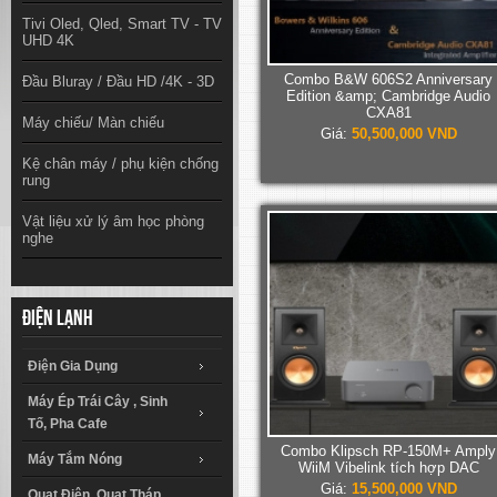
Tivi Oled, Qled, Smart TV - TV
UHD 4K
Combo B&W 606S2 Anniversary
Đầu Bluray / Đầu HD /4K - 3D
Edition &amp; Cambridge Audio
CXA81
Máy chiếu/ Màn chiếu
Giá:
50,500,000 VND
Kệ chân máy / phụ kiện chống
rung
Vật liệu xử lý âm học phòng
nghe
Điện lạnh
Điện Gia Dụng
Máy Ép Trái Cây , Sinh
Tố, Pha Cafe
Combo Klipsch RP-150M+ Amply
Máy Tắm Nóng
WiiM Vibelink tích hợp DAC
Giá:
15,500,000 VND
Quạt Điện, Quạt Tháp