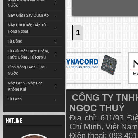
Nước
Máy Giặt / Sấy Quần Áo
Máy Hút Khói; Bếp Từ,
1
Hồng Ngoại
Tủ Đông
Tủ Giữ Mát Thực Phẩm,
Thức Uống , Tủ Rượu
Bình Nóng Lạnh - Lọc
Nước
Máy Lạnh - Máy Lọc
Không Khí
CÔNG TY TNHH
Tủ Lạnh
NGỌC THUỶ
Địa chỉ: 611/93 Đ
Hotline
Chí Minh, Việt N
Điện thoại: 093 40