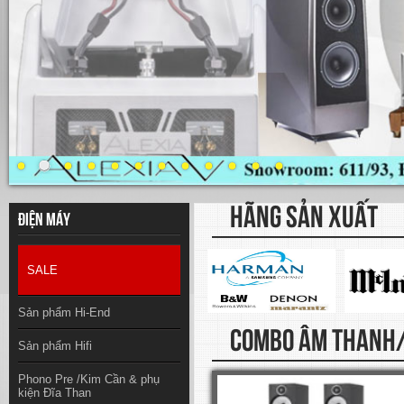
HÃNG SẢN XUẤT
Điện máy
SALE
Sản phẩm Hi-End
COMBO ÂM THANH/
Sản phẩm Hifi
Phono Pre /Kim Cần & phụ
kiện Đĩa Than