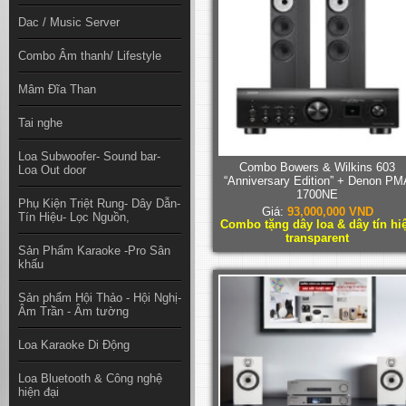
Dac / Music Server
Combo Âm thanh/ Lifestyle
Mâm Đĩa Than
Tai nghe
Loa Subwoofer- Sound bar-
Combo Bowers & Wilkins 603
Loa Out door
“Anniversary Edition” + Denon PM
1700NE
Phụ Kiện Triệt Rung- Dây Dẫn-
Giá:
93,000,000 VND
Tín Hiệu- Lọc Nguồn,
Combo tặng dây loa & dây tín hi
transparent
Sản Phẩm Karaoke -Pro Sân
khấu
Sản phẩm Hội Thảo - Hội Nghị-
Âm Trần - Âm tường
Loa Karaoke Di Động
Loa Bluetooth & Công nghệ
hiện đại