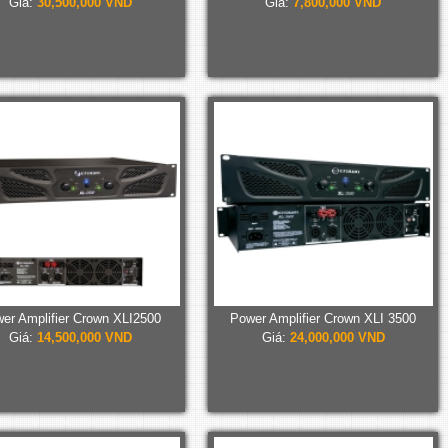
Giá:
30,500,000 VND
Giá:
7,800,000 VND
er Amplifier Crown XLI2500
Power Amplifier Crown XLI 3500
Giá:
14,500,000 VND
Giá:
24,000,000 VND