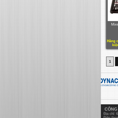
Mix
Hàng c
kiệ
1
CÔNG 
Địa chỉ:
Điện thoạ