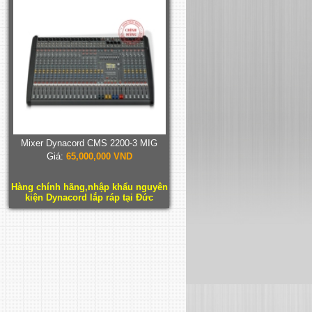
Mixer Dynacord CMS 2200-3 MIG
Giá:
65,000,000 VND
Hàng chính hãng,nhập khẩu nguyên
kiện Dynacord lắp ráp tại Đức