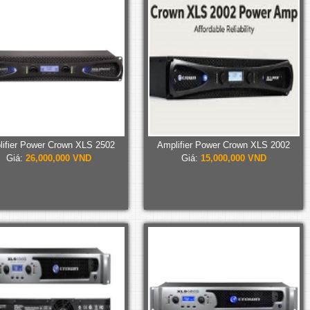
ifier Power Crown XLS 2502
Amplifier Power Crown XLS 2002
Giá:
26,000,000 VND
Giá:
15,000,000 VND