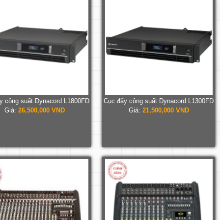
y công suất Dynacord L1800FD
Cục đẩy công suất Dynacord L1300FD
Giá:
26,500,000 VND
Giá:
21,500,000 VND