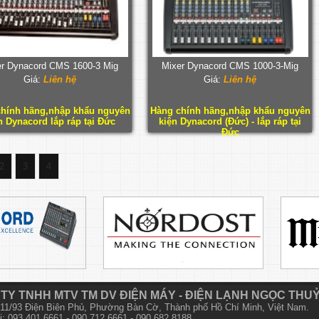
er Dynacord CMS 1600-3 Mig
Mixer Dynacord CMS 1000-3-Mig
Giá:
Liên hệ
Giá:
Liên hệ
hính hãng,nhập khẩu nguyên
Hàng chính hãng,nhập khẩu nguyên
n Dynacord lắp ráp tại Đức
kiện Dynacord (Đức) - lắp ráp tại
Đức
2
3
4
TY TNHH MTV TM DV ĐIỆN MÁY - ĐIỆN LẠNH NGỌC THU
 611/93 Điện Biên Phủ, Phường Bàn Cờ, Thành phố Hồ Chí Minh, Việt Nam.
i: 093 401 6661 - 090 712 6661 - 090 682 8188