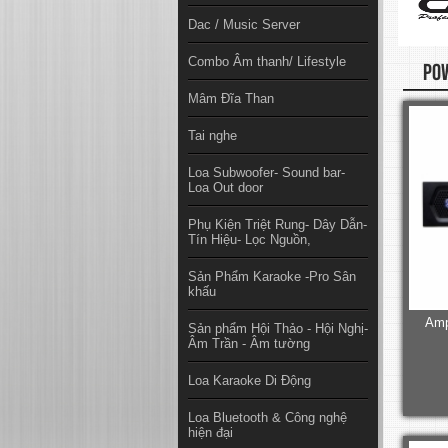
Dac / Music Server
Combo Âm thanh/ Lifestyle
POW
Mâm Đĩa Than
Tai nghe
Loa Subwoofer- Sound bar-
Loa Out door
Phụ Kiện Triệt Rung- Dây Dẫn-
Tín Hiệu- Lọc Nguồn,
Sản Phẩm Karaoke -Pro Sân
khấu
Amp
Sản phẩm Hội Thảo - Hội Nghị-
Âm Trần - Âm tường
Loa Karaoke Di Động
Loa Bluetooth & Công nghệ
hiện đại