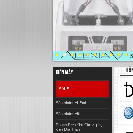
HÃ
Điện máy
SALE
Sản phẩm Hi-End
Sản phẩm Hifi
Phono Pre /Kim Cần & phụ
kiện Đĩa Than