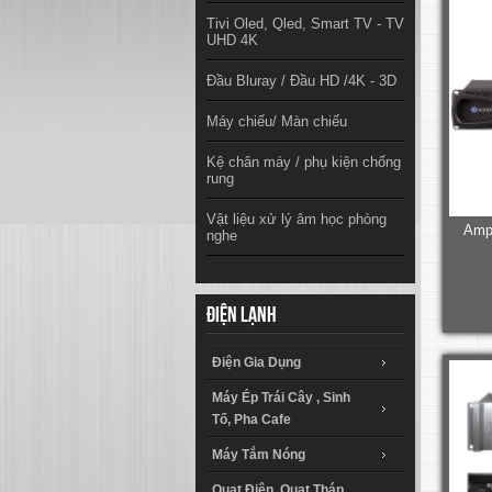
Tivi Oled, Qled, Smart TV - TV
UHD 4K
Đầu Bluray / Đầu HD /4K - 3D
Máy chiếu/ Màn chiếu
Kệ chân máy / phụ kiện chống
rung
Vật liệu xử lý âm học phòng
Ampl
nghe
Điện lạnh
Điện Gia Dụng
Máy Ép Trái Cây , Sinh
Tố, Pha Cafe
Máy Tắm Nóng
Quạt Điện, Quạt Tháp