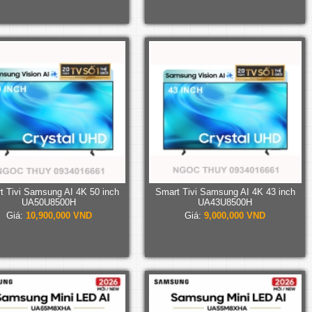
t Tivi Samsung AI 4K 50 inch
Smart Tivi Samsung AI 4K 43 inch
UA50U8500H
UA43U8500H
Giá:
10,900,000 VND
Giá:
9,000,000 VND