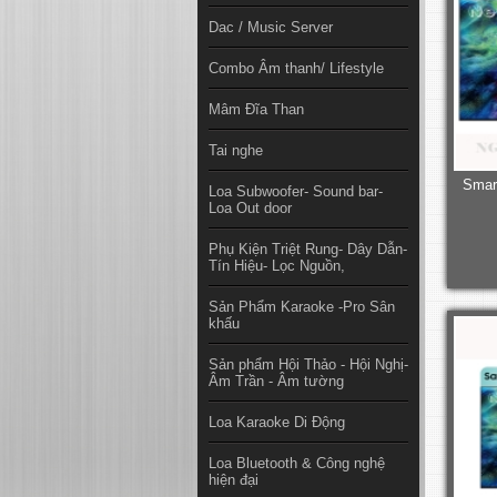
Dac / Music Server
Combo Âm thanh/ Lifestyle
Mâm Đĩa Than
Tai nghe
Smar
Loa Subwoofer- Sound bar-
Loa Out door
Phụ Kiện Triệt Rung- Dây Dẫn-
Tín Hiệu- Lọc Nguồn,
Sản Phẩm Karaoke -Pro Sân
khấu
Sản phẩm Hội Thảo - Hội Nghị-
Âm Trần - Âm tường
Loa Karaoke Di Động
Loa Bluetooth & Công nghệ
hiện đại