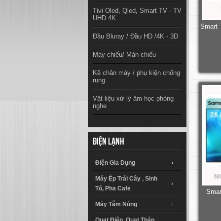
Tivi Oled, Qled, Smart TV - TV
UHD 4K
Smart 
Đầu Bluray / Đầu HD /4K - 3D
Máy chiếu/ Màn chiếu
Kệ chân máy / phụ kiện chống
rung
Vật liệu xử lý âm học phòng
nghe
Điện lạnh
Điện Gia Dụng
Máy Ép Trái Cây , Sinh
Tố, Pha Cafe
Smar
Máy Tắm Nóng
Quạt Điện, Quạt Tháp