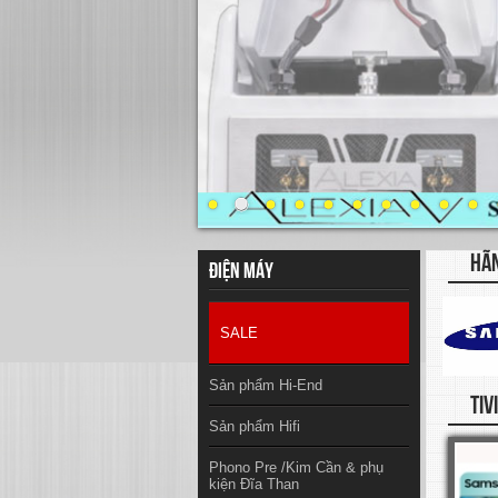
HÃ
Điện máy
SALE
Sản phẩm Hi-End
TIV
Sản phẩm Hifi
Phono Pre /Kim Cần & phụ
kiện Đĩa Than