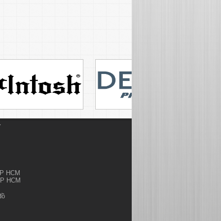
Ỷ
.TP HCM
.TP HCM
đồ