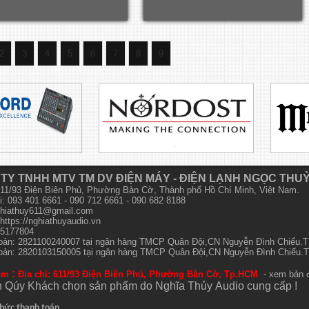
2
3
4
5
6
7
8
9
TY TNHH MTV TM DV ĐIỆN MÁY - ĐIỆN LẠNH NGỌC THU
 611/93 Điện Biên Phủ, Phường Bàn Cờ, Thành phố Hồ Chí Minh, Việt Nam.
i: 093 401 6661 - 090 712 6661 - 090 682 8188
hiathuy611@gmail.com
https://nghiathuyaudio.vn
15177804
hoản: 2821100240007 tại ngân hàng TMCP Quân Đội,CN Nguyễn Đình Chiểu
hoản: 2820103150005 tại ngân hàng TMCP Quân Đội,CN Nguyễn Đình Chiểu
:
om
Địa chỉ: 611/93 Điện Biên Phủ, Phường Bàn Cờ, Tp.HCM
- xem bản 
 Qúy Khách chọn sản phẩm do Nghĩa Thủy
Audio
cung cấp !
hức thanh toán