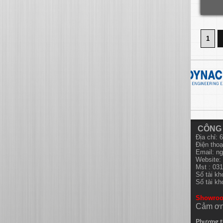
1
CÔNG 
Địa chỉ:
Điện thoạ
Email:
ng
Website: 
Mst : 03
Số tài k
Số tài k
Showro
Cảm ơn
Phương t