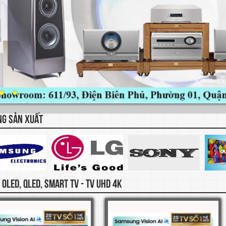
NG SẢN XUẤT
I OLED, QLED, SMART TV - TV UHD 4K