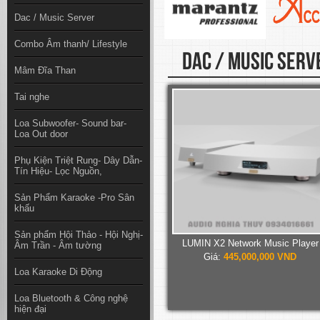
Dac / Music Server
Combo Âm thanh/ Lifestyle
DAC / MUSIC SERV
Mâm Đĩa Than
Tai nghe
Loa Subwoofer- Sound bar-
Loa Out door
Phụ Kiện Triệt Rung- Dây Dẫn-
Tín Hiệu- Lọc Nguồn,
Sản Phẩm Karaoke -Pro Sân
khấu
Sản phẩm Hội Thảo - Hội Nghị-
LUMIN X2 Network Music Player
Âm Trần - Âm tường
Giá:
445,000,000 VND
Loa Karaoke Di Động
Loa Bluetooth & Công nghệ
hiện đại