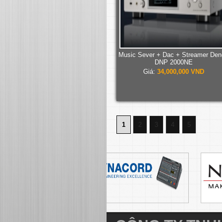
Music Sever + Dac + Streamer Den
DNP 2000NE
Giá:
34,000,000 VND
1
2
3
4
5