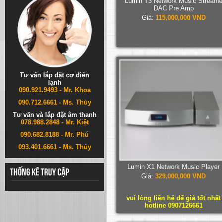
Lumin T3 Network Music Stream
DAC Pre Amp
Giá:
115,000,000 VND
Tư vấn lắp đặt cơ điện
lạnh
090.921.9493 - Mr. Khoa
090.712.6661 - Ms. Thủy
Tư vấn và lắp đặt âm thanh
078.988.2848 - Mr. Kiệt
090.682.8188 - Mr. Phú
093.401.6661 - Ms. Thủy
Lumin X1 Network Music Player
Thống kê truy cập
Giá:
329,000,000 VND
vui lòng liên hệ để giá tốt nhất
hotline 0907126661