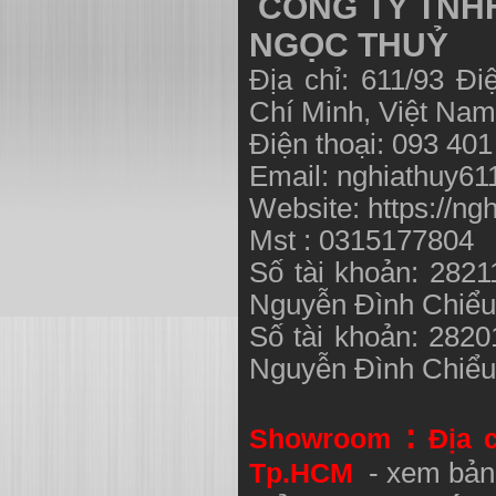
CÔNG TY TNHH
NGỌC THUỶ
Địa chỉ: 611/93 Đ
Chí Minh, Việt N
Điện thoại: 093 40
Email:
nghiathuy6
Website: https://ng
Mst : 0315177804
Số tài khoản: 282
Nguyễn Đình Chiể
Số tài khoản: 282
Nguyễn Đình Chiể
:
Showroom
Địa 
Tp.HCM
- xem bản