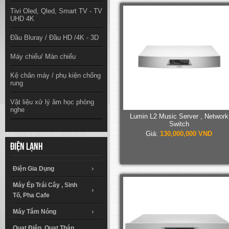
Tivi Oled, Qled, Smart TV - TV
UHD 4K
Đầu Bluray / Đầu HD /4K - 3D
Máy chiếu/ Màn chiếu
Kệ chân máy / phụ kiện chống
rung
Vật liệu xử lý âm học phòng
nghe
Lumin L2 Music Server , Network
Switch
Giá:
130,000,000 VND
Điện lạnh
Điện Gia Dụng
Máy Ép Trái Cây , Sinh
Tố, Pha Cafe
Máy Tắm Nóng
Quạt Điện, Quạt Tháp