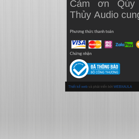
Cảm ơn Qúy 
Thủy
Audio
cung
Phương thức thanh toán
Chứng nhận
Thiết kế web
và phát triển bởi
WEBXAULA