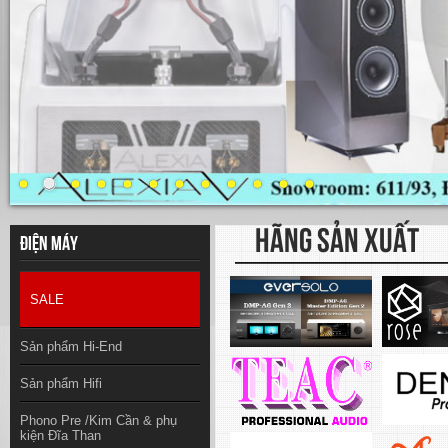
HÃNG SẢN XUẤT
Điện máy
SALE
Sản phẩm Hi-End
Sản phẩm Hifi
Phono Pre /Kim Cần & phụ
kiện Đĩa Than