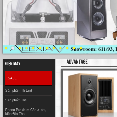
ADVANTAGE
Điện máy
SALE
Sản phẩm Hi-End
Sản phẩm Hifi
Phono Pre /Kim Cần & phụ
kiện Đĩa Than