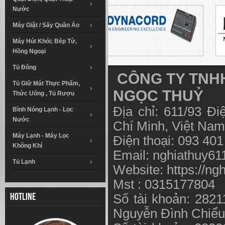
Nước
Máy Giặt / Sấy Quần Áo
Máy Hút Khói; Bếp Từ,
Hồng Ngoại
Tủ Đông
CÔNG TY TNHH
Tủ Giữ Mát Thực Phẩm,
NGỌC THUỶ
Thức Uống , Tủ Rượu
Địa chỉ: 611/93 Đ
Bình Nóng Lạnh - Lọc
Nước
Chí Minh, Việt N
Máy Lạnh - Máy Lọc
Điện thoại: 093 40
Không Khí
Email:
nghiathuy6
Tủ Lạnh
Website: https://ng
Mst : 0315177804
Số tài khoản: 282
Hotline
Nguyễn Đình Chiể