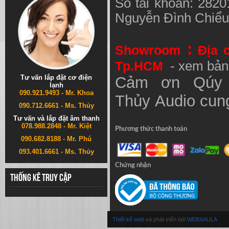
Số tài khoản: 282
Nguyễn Đình Chiể
:
Showroom
Địa 
Tp.HCM
- xem bản
Tư vấn lắp đặt cơ điện
Cảm ơn Qúy 
lạnh
090.921.9493 - Mr. Khoa
Thủy
Audio
cung
090.712.6661 - Ms. Thủy
Tư vấn và lắp đặt âm thanh
078.988.2848 - Mr. Kiệt
Phương thức thanh toán
090.682.8188 - Mr. Phú
093.401.6661 - Ms. Thủy
Chứng nhận
Thống kê truy cập
Thiết kế web
và phát triển bởi
WEBXAULA