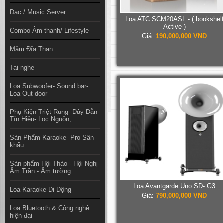
Dac / Music Server
Loa ATC SCM20ASL - ( bookshel
Active )
Combo Âm thanh/ Lifestyle
Giá:
190,000,000 VND
Mâm Đĩa Than
Tai nghe
Loa Subwoofer- Sound bar-
Loa Out door
Phụ Kiện Triệt Rung- Dây Dẫn-
Tín Hiệu- Lọc Nguồn,
Sản Phẩm Karaoke -Pro Sân
khấu
Sản phẩm Hội Thảo - Hội Nghị-
Âm Trần - Âm tường
Loa Avantgarde Uno SD- G3
Loa Karaoke Di Động
Giá:
790,000,000 VND
Loa Bluetooth & Công nghệ
hiện đại