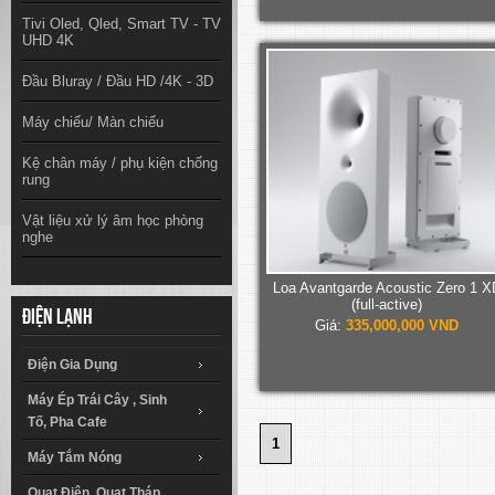
Tivi Oled, Qled, Smart TV - TV
UHD 4K
Đầu Bluray / Đầu HD /4K - 3D
Máy chiếu/ Màn chiếu
Kệ chân máy / phụ kiện chống
rung
Vật liệu xử lý âm học phòng
nghe
Loa Avantgarde Acoustic Zero 1 X
(full-active)
Điện lạnh
Giá:
335,000,000 VND
Điện Gia Dụng
Máy Ép Trái Cây , Sinh
Tố, Pha Cafe
1
Máy Tắm Nóng
Quạt Điện, Quạt Tháp