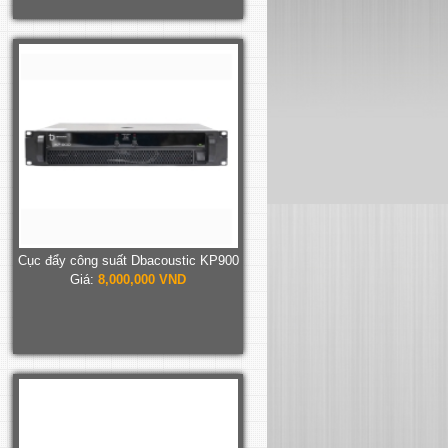
Cục đẩy công suất Dbacoustic KP900
Giá:
8,000,000 VND