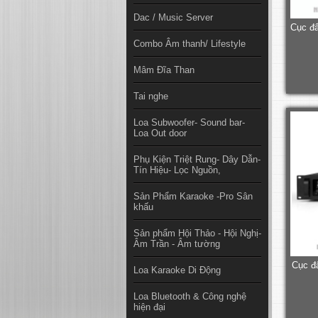
Dac / Music Server
Cục đẩ
Combo Âm thanh/ Lifestyle
Mâm Đĩa Than
Tai nghe
Loa Subwoofer- Sound bar-
Loa Out door
Phụ Kiện Triệt Rung- Dây Dẫn-
Tín Hiệu- Lọc Nguồn,
Sản Phẩm Karaoke -Pro Sân
khấu
Sản phẩm Hội Thảo - Hội Nghị-
Âm Trần - Âm tường
Cục đ
Loa Karaoke Di Động
Loa Bluetooth & Công nghệ
hiện đại