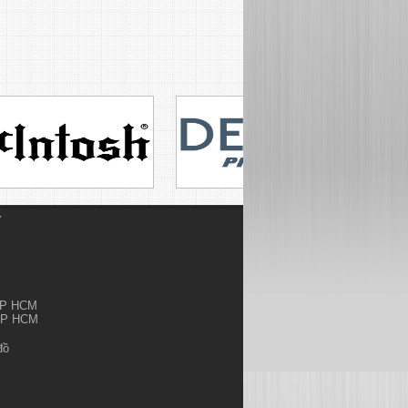
Ỷ
.TP HCM
.TP HCM
đồ