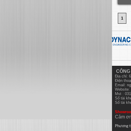
1
CÔNG 
Địa chỉ:
Điện thoạ
Email:
ng
Website: 
Mst : 03
Số tài k
Số tài k
Showro
Cảm ơn
Phương t