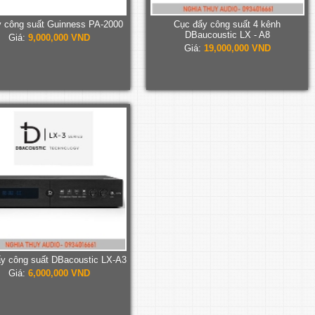
 công suất Guinness PA-2000
Cục đẩy công suất 4 kênh
DBaucoustic LX - A8
Giá:
9,000,000 VND
Giá:
19,000,000 VND
y công suất DBacoustic LX-A3
Giá:
6,000,000 VND