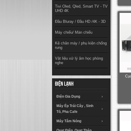
Tivi Oled, Qled, Smart TV - TV
UHD 4K
Đầu Bluray / Đầu HD /4K - 3D
Máy chiếu/ Màn chiếu
Kệ chân máy / phụ kiện chống
rung
Vật liệu xử lý âm học phòng
nghe
Cục
Điện lạnh
Điện Gia Dụng
Máy Ép Trái Cây , Sinh
Tố, Pha Cafe
Máy Tắm Nóng
Quạt Điện, Quạt Tháp