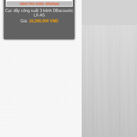
Cục đẩy công suất 3 kênh DBacoustic
LX-A5
Giá:
10,200,000 VND