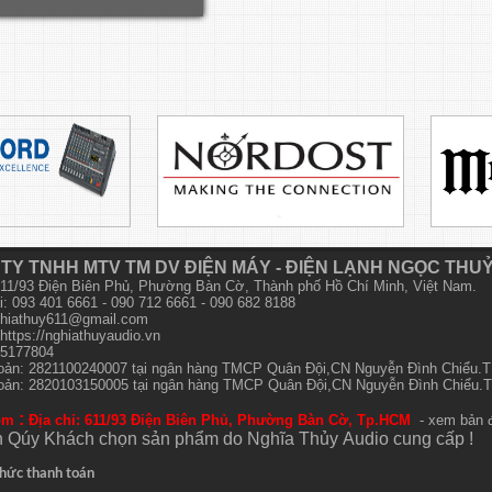
TY TNHH MTV TM DV ĐIỆN MÁY - ĐIỆN LẠNH NGỌC THU
 611/93 Điện Biên Phủ, Phường Bàn Cờ, Thành phố Hồ Chí Minh, Việt Nam.
i: 093 401 6661 - 090 712 6661 - 090 682 8188
hiathuy611@gmail.com
https://nghiathuyaudio.vn
15177804
hoản: 2821100240007 tại ngân hàng TMCP Quân Đội,CN Nguyễn Đình Chiểu
hoản: 2820103150005 tại ngân hàng TMCP Quân Đội,CN Nguyễn Đình Chiểu
:
om
Địa chỉ: 611/93 Điện Biên Phủ, Phường Bàn Cờ, Tp.HCM
- xem bản 
 Qúy Khách chọn sản phẩm do Nghĩa Thủy
Audio
cung cấp !
hức thanh toán