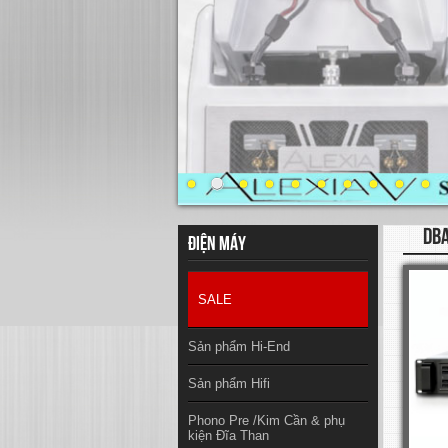
DB
Điện máy
SALE
Sản phẩm Hi-End
Sản phẩm Hifi
Phono Pre /Kim Cần & phụ
kiện Đĩa Than