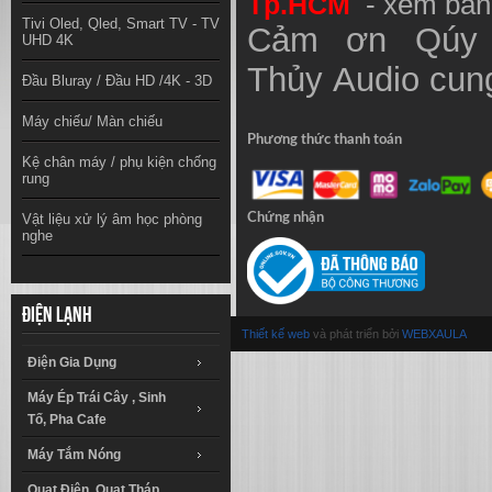
Tp.HCM
- xem bản
Tivi Oled, Qled, Smart TV - TV
Cảm ơn Qúy 
UHD 4K
Thủy
Audio
cung
Đầu Bluray / Đầu HD /4K - 3D
Máy chiếu/ Màn chiếu
Phương thức thanh toán
Kệ chân máy / phụ kiện chống
rung
Vật liệu xử lý âm học phòng
Chứng nhận
nghe
Điện lạnh
Thiết kế web
và phát triển bởi
WEBXAULA
Điện Gia Dụng
Máy Ép Trái Cây , Sinh
Tố, Pha Cafe
Máy Tắm Nóng
Quạt Điện, Quạt Tháp