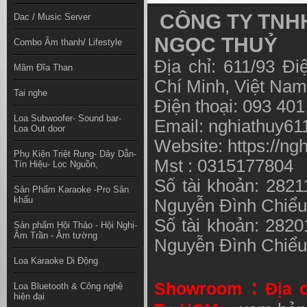
CÔNG TY TNHH
Dac / Music Server
NGỌC THUỶ
Combo Âm thanh/ Lifestyle
Địa chỉ: 611/93 Đ
Mâm Đĩa Than
Chí Minh, Việt N
Tai nghe
Điện thoại: 093 40
Loa Subwoofer- Sound bar-
Email:
nghiathuy6
Loa Out door
Website: https://ng
Phụ Kiện Triệt Rung- Dây Dẫn-
Mst : 0315177804
Tín Hiệu- Lọc Nguồn,
Số tài khoản: 282
Sản Phẩm Karaoke -Pro Sân
khấu
Nguyễn Đình Chiể
Số tài khoản: 282
Sản phẩm Hội Thảo - Hội Nghị-
Âm Trần - Âm tường
Nguyễn Đình Chiể
Loa Karaoke Di Động
:
Showroom
Địa 
Loa Bluetooth & Công nghệ
hiện đại