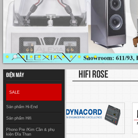
HIFI ROSE
Điện máy
SALE
Sản phẩm Hi-End
Sản phẩm Hifi
Phono Pre /Kim Cần & phụ
kiện Đĩa Than