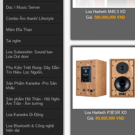
Dac / Music Server
Loa Harbeth M40.3 XD
Giá:
580,000,000 VND
Combo Âm thanh/ Lifestyle
Mâm Đĩa Than
Tai nghe
Loa Subwoofer- Sound bar-
Loa Out door
Phụ Kiện Triệt Rung- Dây Dẫn-
Tín Hiệu- Lọc Nguồn,
Sản Phẩm Karaoke -Pro Sân
khấu
Sản phẩm Hội Thảo - Hội Nghị-
Âm Trần - Âm tường
Loa Harbeth P3ESR XD
Loa Karaoke Di Động
Giá:
89,000,000 VND
Loa Bluetooth & Công nghệ
hiện đại