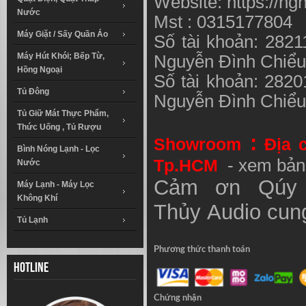
Website: https://ng
Nước
Mst : 0315177804
Máy Giặt / Sấy Quần Áo
Số tài khoản: 282
Máy Hút Khói; Bếp Từ,
Nguyễn Đình Chiể
Hồng Ngoại
Số tài khoản: 282
Tủ Đông
Nguyễn Đình Chiể
Tủ Giữ Mát Thực Phẩm,
Thức Uống , Tủ Rượu
:
Showroom
Địa 
Bình Nóng Lạnh - Lọc
Tp.HCM
- xem bản
Nước
Cảm ơn Qúy 
Máy Lạnh - Máy Lọc
Không Khí
Thủy
Audio
cung
Tủ Lạnh
Phương thức thanh toán
Hotline
Chứng nhận