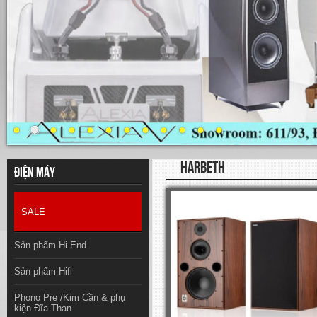
HARBETH
Điện máy
SALE
Sản phẩm Hi-End
Sản phẩm Hifi
Phono Pre /Kim Cần & phụ
kiện Đĩa Than