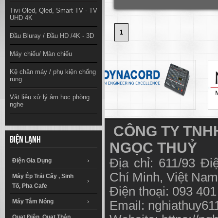
Tivi Oled, Qled, Smart TV - TV
UHD 4K
1
Đầu Bluray / Đầu HD /4K - 3D
Máy chiếu/ Màn chiếu
Kệ chân máy / phụ kiện chống
rung
Vật liệu xử lý âm học phòng
nghe
CÔNG TY TNHH
Điện lạnh
NGỌC THUỶ
Địa chỉ: 611/93 Đ
Điện Gia Dụng
Chí Minh, Việt N
Máy Ép Trái Cây , Sinh
Tố, Pha Cafe
Điện thoại: 093 40
Máy Tắm Nóng
Email:
nghiathuy6
Quạt Điện, Quạt Tháp