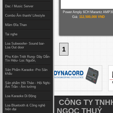
Dac / Music Server
Power Amply 6CH Marantz AMP3
Combo Âm thanh/ Lifestyle
Giá:
112,500,000 VND
Mâm Đĩa Than
Tai nghe
Loa Subwoofer- Sound bar-
Loa Out door
1
Phụ Kiện Triệt Rung- Dây Dẫn-
Tín Hiệu- Lọc Nguồn,
Sản Phẩm Karaoke -Pro Sân
khấu
Sản phẩm Hội Thảo - Hội Nghị-
Âm Trần - Âm tường
Loa Karaoke Di Động
CÔNG TY TNHH
Loa Bluetooth & Công nghệ
NGỌC THUỶ
hiện đại