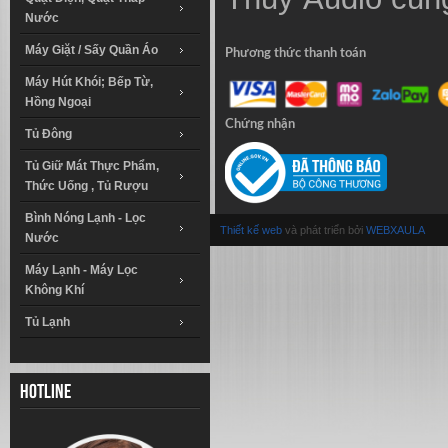
Nước
Máy Giặt / Sấy Quần Áo
Phương thức thanh toán
Máy Hút Khói; Bếp Từ,
Hồng Ngoại
Chứng nhận
Tủ Đông
Tủ Giữ Mát Thực Phẩm,
Thức Uống , Tủ Rượu
Bình Nóng Lạnh - Lọc
Thiết kế web
và phát triển bởi
WEBXAULA
Nước
Máy Lạnh - Máy Lọc
Không Khí
Tủ Lạnh
Hotline