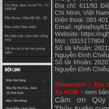
Địa chỉ: 611/93 Đ
Tivi Oled, Qled, Smart TV - TV
UHD 4K
Chí Minh, Việt N
Đầu Bluray / Đầu HD /4K - 3D
Điện thoại: 093 40
Email:
nghiathuy6
Máy chiếu/ Màn chiếu
Website: https://ng
Kệ chân máy / phụ kiện chống
Mst : 0315177804
rung
Số tài khoản: 282
Vật liệu xử lý âm học phòng
nghe
Nguyễn Đình Chiể
Số tài khoản: 282
Nguyễn Đình Chiể
Điện lạnh
Điện Gia Dụng
:
Showroom
Địa 
Máy Ép Trái Cây , Sinh
Tp.HCM
- xem bản
Tố, Pha Cafe
Cảm ơn Qúy 
Máy Tắm Nóng
Thủy
Audio
cung
Quạt Điện, Quạt Tháp