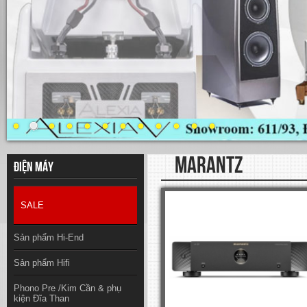
MARANTZ
Điện máy
SALE
Sản phẩm Hi-End
Sản phẩm Hifi
Phono Pre /Kim Cần & phụ
kiện Đĩa Than