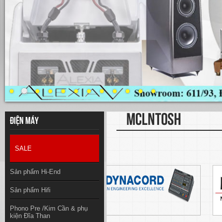
MCLNTOSH
Điện máy
SALE
Sản phẩm Hi-End
Sản phẩm Hifi
Phono Pre /Kim Cần & phụ
kiện Đĩa Than