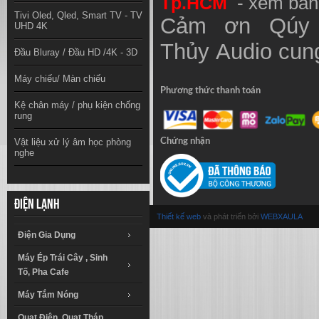
Tp.HCM
- xem bản
Tivi Oled, Qled, Smart TV - TV
Cảm ơn Qúy 
UHD 4K
Thủy
Audio
cung
Đầu Bluray / Đầu HD /4K - 3D
Máy chiếu/ Màn chiếu
Phương thức thanh toán
Kệ chân máy / phụ kiện chống
rung
Vật liệu xử lý âm học phòng
Chứng nhận
nghe
Điện lạnh
Thiết kế web
và phát triển bởi
WEBXAULA
Điện Gia Dụng
Máy Ép Trái Cây , Sinh
Tố, Pha Cafe
Máy Tắm Nóng
Quạt Điện, Quạt Tháp