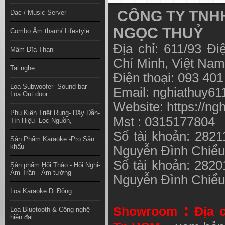
CÔNG TY TNHH
Dac / Music Server
NGỌC THUỶ
Combo Âm thanh/ Lifestyle
Địa chỉ: 611/93 Đ
Mâm Đĩa Than
Chí Minh, Việt N
Tai nghe
Điện thoại: 093 40
Loa Subwoofer- Sound bar-
Email:
nghiathuy6
Loa Out door
Website: https://ng
Phụ Kiện Triệt Rung- Dây Dẫn-
Mst : 0315177804
Tín Hiệu- Lọc Nguồn,
Số tài khoản: 282
Sản Phẩm Karaoke -Pro Sân
khấu
Nguyễn Đình Chiể
Số tài khoản: 282
Sản phẩm Hội Thảo - Hội Nghị-
Âm Trần - Âm tường
Nguyễn Đình Chiể
Loa Karaoke Di Động
:
Showroom
Địa 
Loa Bluetooth & Công nghệ
hiện đại