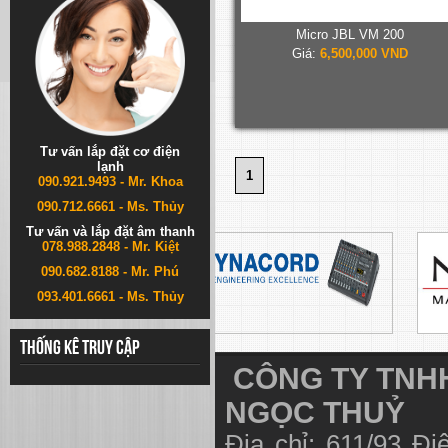
Micro JBL VM 200
Giá:
6,500,000 VND
Tư vấn lắp đặt cơ điện
lạnh
1
090.921.9493 - Mr. Khoa
090.712.6661 - Ms. Thủy
Tư vấn và lắp đặt âm thanh
078.988.2848 - Mr. Kiệt
090.682.8188 - Mr. Phú
093.401.6661 - Ms. Thủy
Thống kê truy cập
CÔNG TY TNHH
NGỌC THUỶ
Địa chỉ: 611/93 Đ