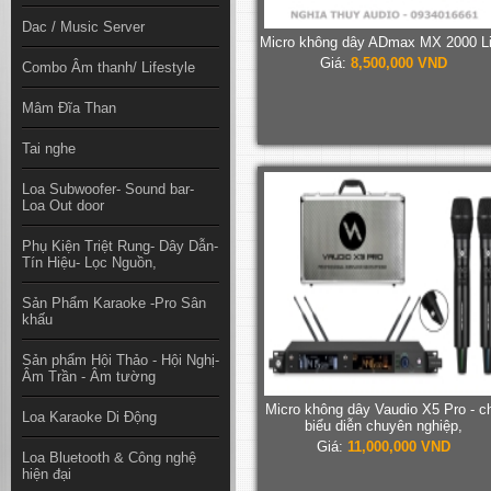
Dac / Music Server
Micro không dây ADmax MX 2000 L
Giá:
8,500,000 VND
Combo Âm thanh/ Lifestyle
Mâm Đĩa Than
Tai nghe
Loa Subwoofer- Sound bar-
Loa Out door
Phụ Kiện Triệt Rung- Dây Dẫn-
Tín Hiệu- Lọc Nguồn,
Sản Phẩm Karaoke -Pro Sân
khấu
Sản phẩm Hội Thảo - Hội Nghị-
Âm Trần - Âm tường
Micro không dây Vaudio X5 Pro - c
Loa Karaoke Di Động
biểu diễn chuyên nghiệp,
Giá:
11,000,000 VND
Loa Bluetooth & Công nghệ
hiện đại