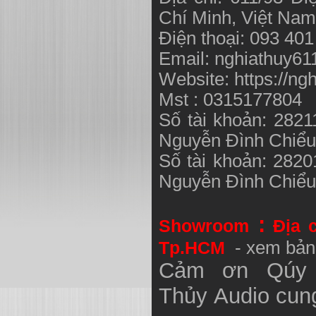
Chí Minh, Việt N
Điện thoại: 093 40
Email:
nghiathuy6
Website: https://ng
Mst : 0315177804
Số tài khoản: 282
Nguyễn Đình Chiể
Số tài khoản: 282
Nguyễn Đình Chiể
:
Showroom
Địa 
Tp.HCM
- xem bản
Cảm ơn Qúy 
Thủy
Audio
cung