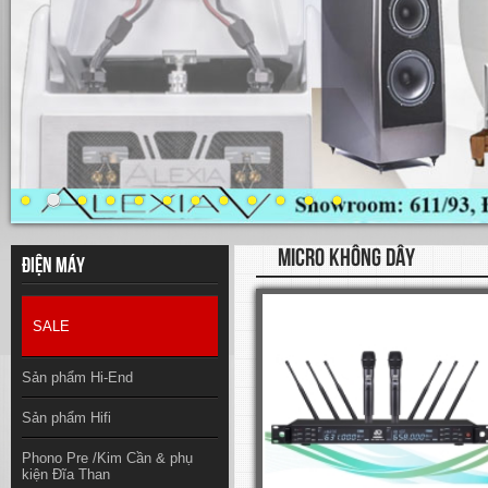
MICRO KHÔNG DÂY
Điện máy
SALE
Sản phẩm Hi-End
Sản phẩm Hifi
Phono Pre /Kim Cần & phụ
kiện Đĩa Than