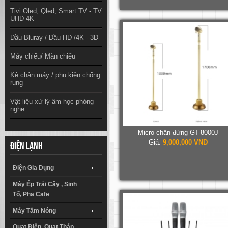
Tivi Oled, Qled, Smart TV - TV
UHD 4K
Đầu Bluray / Đầu HD /4K - 3D
Máy chiếu/ Màn chiếu
Kệ chân máy / phụ kiện chống
rung
Vật liệu xử lý âm học phòng
nghe
Micro chân đứng GT-8000J
Giá:
9,000,000 VND
Điện lạnh
Điện Gia Dụng
Máy Ép Trái Cây , Sinh
Tố, Pha Cafe
Máy Tắm Nóng
Quạt Điện, Quạt Tháp