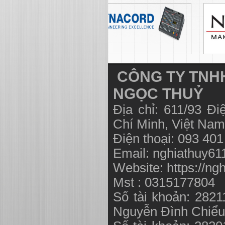
CÔNG TY TNHH
NGỌC THUỶ
Địa chỉ: 611/93 Đ
Chí Minh, Việt N
Điện thoại: 093 40
Email:
nghiathuy6
Website: https://ng
Mst : 0315177804
Số tài khoản: 282
Nguyễn Đình Chiể