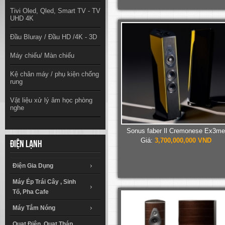
Tivi Oled, Qled, Smart TV - TV
UHD 4K
Đầu Bluray / Đầu HD /4K - 3D
Máy chiếu/ Màn chiếu
Kệ chân máy / phụ kiện chống
rung
Vật liệu xử lý âm học phòng
nghe
Sonus faber Il Cremonese Ex3me
Giá:
3,700,000,000 VND
Điện lạnh
Điện Gia Dụng
Máy Ép Trái Cây , Sinh
Tố, Pha Cafe
Máy Tắm Nóng
Quạt Điện, Quạt Tháp