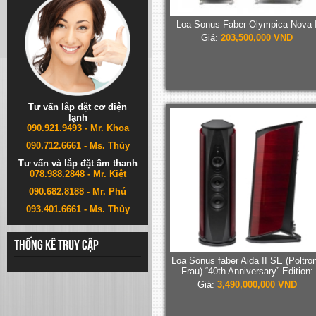
Loa Sonus Faber Olympica Nova 
Giá:
203,500,000 VND
Tư vấn lắp đặt cơ điện
lạnh
090.921.9493 - Mr. Khoa
090.712.6661 - Ms. Thủy
Tư vấn và lắp đặt âm thanh
078.988.2848 - Mr. Kiệt
090.682.8188 - Mr. Phú
093.401.6661 - Ms. Thủy
Thống kê truy cập
Loa Sonus faber Aida II SE (Poltro
Frau) “40th Anniversary” Edition:
Giá:
3,490,000,000 VND