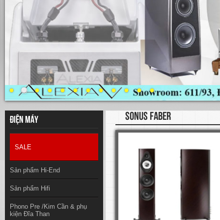
SONUS FABER
Điện máy
SALE
Sản phẩm Hi-End
Sản phẩm Hifi
Phono Pre /Kim Cần & phụ
kiện Đĩa Than