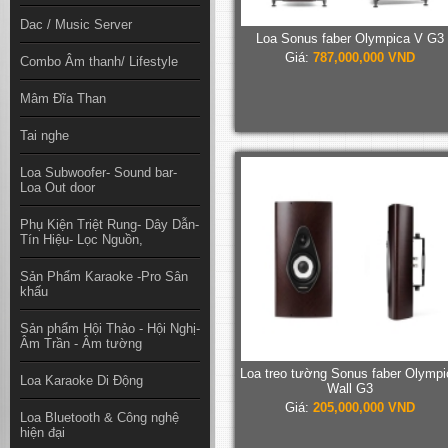
Dac / Music Server
Loa Sonus faber Olympica V G3
Giá:
787,000,000 VND
Combo Âm thanh/ Lifestyle
Mâm Đĩa Than
Tai nghe
Loa Subwoofer- Sound bar-
Loa Out door
Phụ Kiện Triệt Rung- Dây Dẫn-
Tín Hiệu- Lọc Nguồn,
Sản Phẩm Karaoke -Pro Sân
khấu
Sản phẩm Hội Thảo - Hội Nghị-
Âm Trần - Âm tường
Loa treo tường Sonus faber Olympi
Loa Karaoke Di Động
Wall G3
Giá:
205,000,000 VND
Loa Bluetooth & Công nghệ
hiện đại