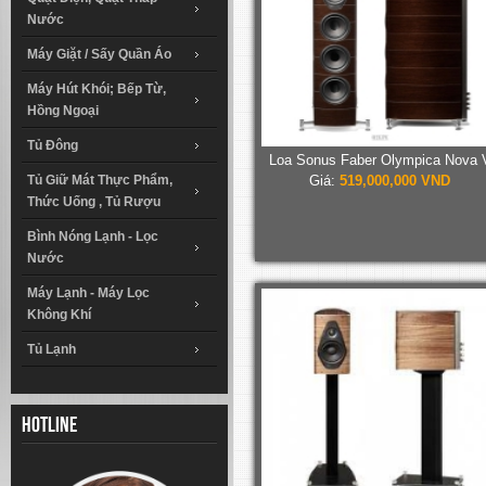
Nước
Máy Giặt / Sấy Quần Áo
Máy Hút Khói; Bếp Từ,
Hồng Ngoại
Tủ Đông
Loa Sonus Faber Olympica Nova 
Tủ Giữ Mát Thực Phẩm,
Giá:
519,000,000 VND
Thức Uống , Tủ Rượu
Bình Nóng Lạnh - Lọc
Nước
Máy Lạnh - Máy Lọc
Không Khí
Tủ Lạnh
Hotline