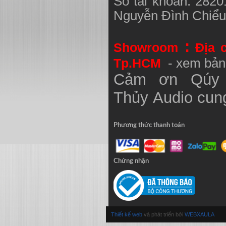
Số tài khoản: 282
Nguyễn Đình Chiể
:
Showroom
Địa 
Tp.HCM
- xem bản
Cảm ơn Qúy 
Thủy
Audio
cung
Phương thức thanh toán
Chứng nhận
Thiết kế web
và phát triển bởi
WEBXAULA