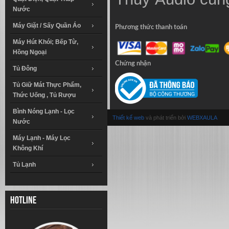
Nước
Máy Giặt / Sấy Quần Áo
Phương thức thanh toán
Máy Hút Khói; Bếp Từ,
Hồng Ngoại
Chứng nhận
Tủ Đông
Tủ Giữ Mát Thực Phẩm,
Thức Uống , Tủ Rượu
Bình Nóng Lạnh - Lọc
Thiết kế web
và phát triển bởi
WEBXAULA
Nước
Máy Lạnh - Máy Lọc
Không Khí
Tủ Lạnh
Hotline