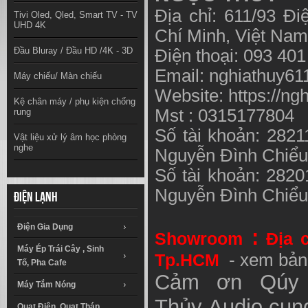
Địa chỉ: 611/93 Đ
Tivi Oled, Qled, Smart TV - TV
UHD 4K
Chí Minh, Việt N
Đầu Bluray / Đầu HD /4K - 3D
Điện thoại: 093 40
Email:
nghiathuy6
Máy chiếu/ Màn chiếu
Website: https://ng
Kệ chân máy / phụ kiện chống
Mst : 0315177804
rung
Số tài khoản: 282
Vật liệu xử lý âm học phòng
nghe
Nguyễn Đình Chiể
Số tài khoản: 282
Nguyễn Đình Chiể
Điện lạnh
Điện Gia Dụng
:
Showroom
Địa 
Máy Ép Trái Cây , Sinh
Tp.HCM
- xem bản
Tố, Pha Cafe
Cảm ơn Qúy 
Máy Tắm Nóng
Thủy
Audio
cung
Quạt Điện, Quạt Tháp