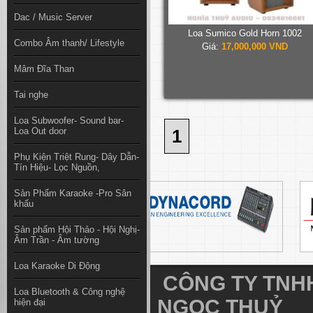
Dac / Music Server
Loa Sumico Gold Horn 1002
Combo Âm thanh/ Lifestyle
Giá:
17,000,000 VND
Mâm Đĩa Than
Tai nghe
Loa Subwoofer- Sound bar-
Loa Out door
1
Phụ Kiện Triệt Rung- Dây Dẫn-
Tín Hiệu- Lọc Nguồn,
Sản Phẩm Karaoke -Pro Sân
khấu
Sản phẩm Hội Thảo - Hội Nghị-
Âm Trần - Âm tường
Loa Karaoke Di Động
CÔNG TY TNHH
Loa Bluetooth & Công nghệ
NGỌC THUỶ
hiện đại