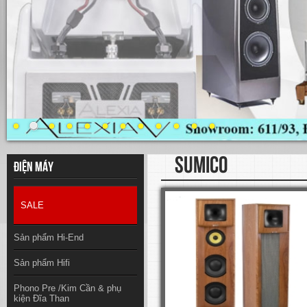
SUMICO
Điện máy
SALE
Sản phẩm Hi-End
Sản phẩm Hifi
Phono Pre /Kim Cần & phụ
kiện Đĩa Than