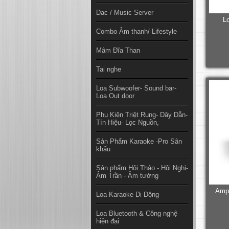
Dac / Music Server
L
Combo Âm thanh/ Lifestyle
Mâm Đĩa Than
Tai nghe
Loa Subwoofer- Sound bar-
Loa Out door
Phụ Kiện Triệt Rung- Dây Dẫn-
Tín Hiệu- Lọc Nguồn,
Sản Phẩm Karaoke -Pro Sân
khấu
Sản phẩm Hội Thảo - Hội Nghị-
Âm Trần - Âm tường
Amp
Loa Karaoke Di Động
Loa Bluetooth & Công nghệ
hiện đại