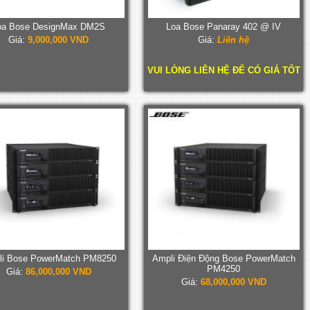
oa Bose DesignMax DM2S
Loa Bose Panaray 402 @ IV
Giá:
9,000,000 VND
Giá:
Liên hệ
VUI LÒNG LIÊN HỆ ĐỂ CÓ GIÁ TỐT
li Bose PowerMatch PM8250
Ampli Điện Động Bose PowerMatch
PM4250
Giá:
86,000,000 VND
Giá:
68,000,000 VND