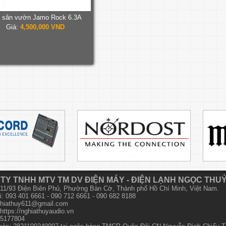
 sân vườn Jamo Rock 6.3A
Giá:
4,500,000 VND
TY TNHH MTV TM DV ĐIỆN MÁY - ĐIỆN LẠNH NGỌC THU
 611/93 Điện Biên Phủ, Phường Bàn Cờ, Thành phố Hồ Chí Minh, Việt Nam.
i: 093 401 6661 - 090 712 6661 - 090 682 8188
hiathuy611@gmail.com
https://nghiathuyaudio.vn
15177804