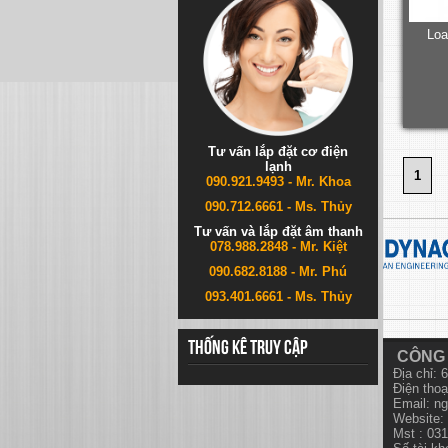
Loa
Tư vấn lắp đặt cơ điện
lạnh
1
090.921.9493 - Mr. Khoa
090.712.6661 - Ms. Thủy
Tư vấn và lắp đặt âm thanh
078.988.2848 - Mr. Kiệt
090.682.8188 - Mr. Phú
093.401.6661 - Ms. Thủy
Thống kê truy cập
CÔNG 
Địa chỉ:
Điện thoạ
Email:
ng
Website: 
Mst : 03