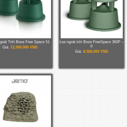
goài Trời Bose Free Space 51
Loa ngoài trời Bose FreeSpace 360P –
II
Giá:
12,000,000 VND
Giá:
8,500,000 VND