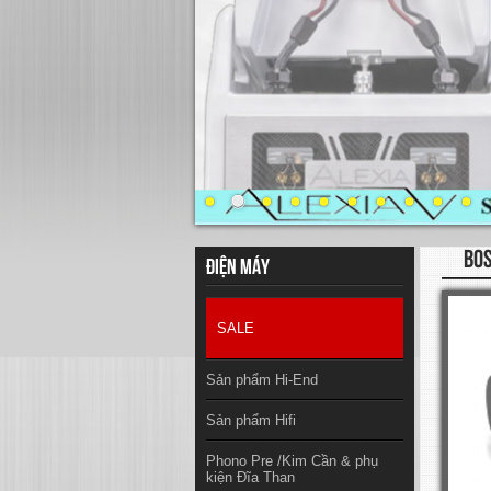
BO
Điện máy
SALE
Sản phẩm Hi-End
Sản phẩm Hifi
Phono Pre /Kim Cần & phụ
kiện Đĩa Than