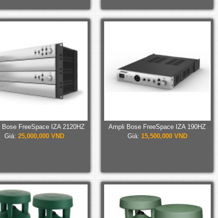
 Bose FreeSpace IZA 2120HZ
Ampli Bose FreeSpace IZA 190HZ
Giá:
25,000,000 VND
Giá:
15,500,000 VND