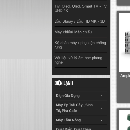
Tivi Oled, Qled, Smart TV - TV
UHD 4K
Đầu Bluray / Đầu HD /4K - 3D
Máy chiếu/ Màn chiếu
Kệ chân máy / phụ kiện chống
rung
Vật liệu xử lý âm học phòng
nghe
Ampli
Điện lạnh
Điện Gia Dụng
Máy Ép Trái Cây , Sinh
Tố, Pha Cafe
Máy Tắm Nóng
Quạt Điện, Quạt Tháp