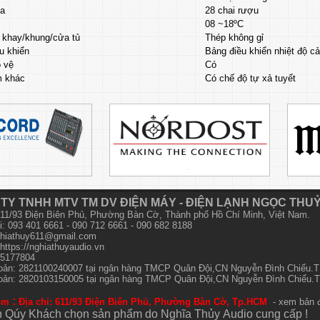
a
28 chai rượu
08 ~18ºC
u khay/khung/cửa tủ
Thép không gỉ
u khiển
Bảng điều khiển nhiệt độ c
 vệ
Có
m khác
Có chế độ tự xả tuyết
TY TNHH MTV TM DV ĐIỆN MÁY - ĐIỆN LẠNH NGỌC THU
 611/93 Điện Biên Phủ, Phường Bàn Cờ, Thành phố Hồ Chí Minh, Việt Nam.
i: 093 401 6661 - 090 712 6661 - 090 682 8188
hiathuy611@gmail.com
https://nghiathuyaudio.vn
15177804
hoản: 2821100240007 tại ngân hàng TMCP Quân Đội,CN Nguyễn Đình Chiểu
hoản: 2820103150005 tại ngân hàng TMCP Quân Đội,CN Nguyễn Đình Chiểu
:
om
Địa chỉ: 611/93 Điện Biên Phủ, Phường Bàn Cờ, Tp.HCM
- xem bản 
 Qúy Khách chọn sản phẩm do Nghĩa Thủy
Audio
cung cấp !