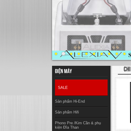
CHI
Điện máy
SALE
Sản phẩm Hi-End
Sản phẩm Hifi
Phono Pre /Kim Cần & phụ
kiện Đĩa Than