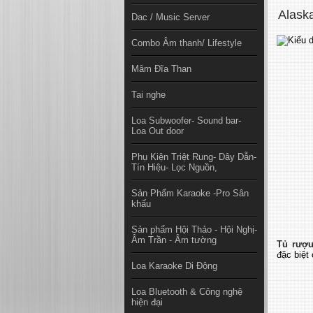
Alask
Dac / Music Server
Combo Âm thanh/ Lifestyle
Mâm Đĩa Than
Tai nghe
Loa Subwoofer- Sound bar-
Loa Out door
Phụ Kiện Triệt Rung- Dây Dẫn-
Tín Hiệu- Lọc Nguồn,
Sản Phẩm Karaoke -Pro Sân
khấu
Sản phẩm Hội Thảo - Hội Nghị-
Âm Trần - Âm tường
Tủ rượ
đặc biệt
Loa Karaoke Di Động
Loa Bluetooth & Công nghệ
hiện đại