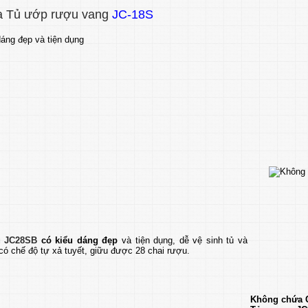
a Tủ ướp rượu vang
JC-18S
u JC28SB
có kiểu dáng đẹp
và tiện dụng, dễ vệ sinh tủ và
 có chế độ tự xả tuyết, giữu được 28 chai rượu.
Không chứa 