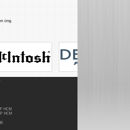
ảm ứng.
Ỷ
.TP HCM
.TP HCM
đồ