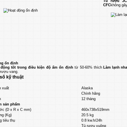
Tủ rượu JC
CFC
không gây
ng ổn định
 động tốt trong điều kiện độ ẩm ổn định
từ 50-60% thích
Làm lạnh nhan
rượu vang.
số kỹ thuật
 xuất
Alaska
Chính hãng
h
12 tháng
m sản phẩm
ớc (D x R x C mm)
460x738x519mm
ng (Kg)
20.5 kg
g tiêu thụ
0.8 kw.h/24h
Tủ rượu vuông