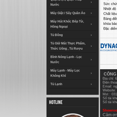
Sức chứ
Nước
Nhiệt độ
Máy Giặt / Sấy Quần Áo
Chất liệ
Bảng điề
Máy Hút Khói; Bếp Từ,
khóa bảo
Hồng Ngoại
Đặc điể
Tủ Đông
Tủ Giữ Mát Thực Phẩm,
Thức Uống , Tủ Rượu
Bình Nóng Lạnh - Lọc
Nước
Máy Lạnh - Máy Lọc
CÔNG 
Không Khí
Địa chỉ:
Điện thoạ
Tủ Lạnh
Email:
ng
Website: 
Mst : 03
Số tài k
Số tài k
Hotline
Showro
Cảm ơn