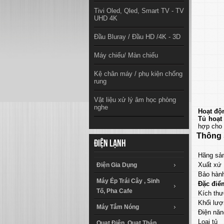
Tivi Oled, Qled, Smart TV - TV
UHD 4K
Đầu Bluray / Đầu HD /4K - 3D
Máy chiếu/ Màn chiếu
Kệ chân máy / phụ kiện chống
rung
Vật liệu xử lý âm học phòng
nghe
Hoạt độ
Tủ hoạt
hợp cho 
Thông 
Điện lạnh
Hãng sản
Xuất xứ
Điện Gia Dụng
Bảo hàn
Máy Ép Trái Cây , Sinh
Đặc điể
Tố, Pha Cafe
Kích thư
Khối lượ
Máy Tắm Nóng
Điện năn
Loại tủ
Quạt Điện, Quạt Tháp