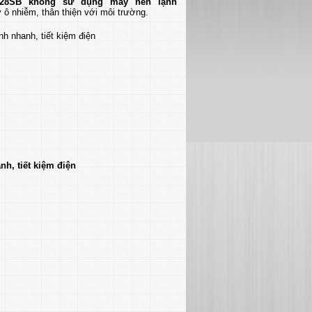
28SB không sử dụng máy nén lạnh
 ô nhiễm, thân thiện với môi trường.
h, tiết kiệm điện