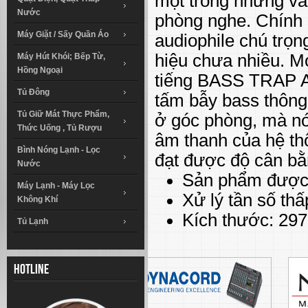
một trong những vấn
Nước
phòng nghe. Chính b
Máy Giặt / Sấy Quần Áo
audiophile chú trọng
hiệu chưa nhiều. M
Máy Hút Khói; Bếp Từ,
Hồng Ngoại
tiếng BASS TRAP A
Tủ Đông
tấm bẫy bass thông
Tủ Giữ Mát Thực Phẩm,
ở góc phòng, mà nó
Thức Uống , Tủ Rượu
âm thanh của hệ thố
Bình Nóng Lạnh - Lọc
đạt được độ cân bằ
Nước
Sản phẩm được 
Máy Lạnh - Máy Lọc
Xử lý tần số th
Không Khí
Kích thước: 29
Tủ Lạnh
Hotline