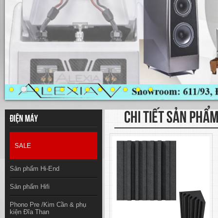
CHI TIẾT SẢN PHẨ
Điện máy
SALE
Sản phẩm Hi-End
Sản phẩm Hifi
Phono Pre /Kim Cần & phụ
kiện Đĩa Than