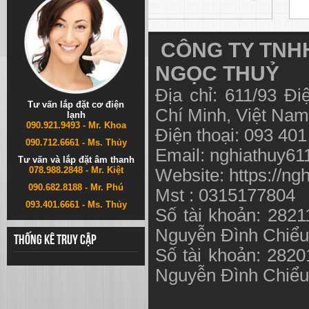
CÔNG TY TNHH
NGỌC THUỶ
Địa chỉ: 611/93 Đ
Tư vấn lắp đặt cơ điện
Chí Minh, Việt N
lạnh
090.921.9493 - Mr. Khoa
Điện thoại: 093 40
090.712.6661 - Ms. Thủy
Email:
nghiathuy6
Tư vấn và lắp đặt âm thanh
078.988.2848 - Mr. Kiệt
Website: https://ng
090.682.8188 - Mr. Phú
Mst : 0315177804
093.401.6661 - Ms. Thủy
Số tài khoản: 282
Nguyễn Đình Chiể
Thống kê truy cập
Số tài khoản: 282
Nguyễn Đình Chiể