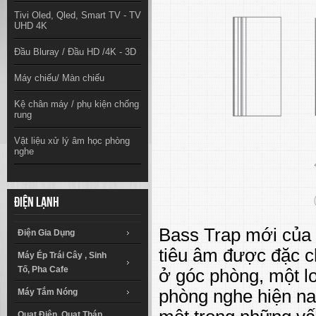
Tivi Oled, Qled, Smart TV - TV
UHD 4K
Đầu Bluray / Đầu HD /4K - 3D
Máy chiếu/ Màn chiếu
Kệ chân máy / phụ kiện chống
rung
Vật liệu xử lý âm học phòng
nghe
Điện lạnh
Bass Trap mới củ
Điện Gia Dụng
tiêu âm được đặc ch
Máy Ép Trái Cây , Sinh
Tố, Pha Cafe
ở góc phòng, một lo
phòng nghe hiện na
Máy Tắm Nóng
Quạt Điện, Quạt Tháp