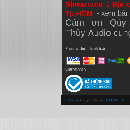
:
Showroom
Địa 
Tp.HCM
- xem bản
Cảm ơn Qúy 
Thủy
Audio
cung
Phương thức thanh toán
Chứng nhận
Thiết kế web
và phát triển bởi
WEBXAULA