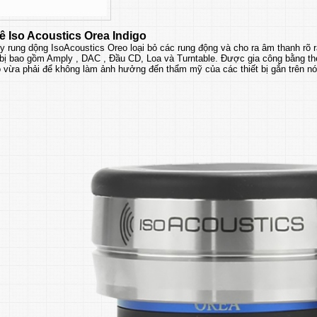
ê Iso Acoustics Orea Indigo
y rung dộng IsoAcoustics Oreo loại bỏ các rung động và cho ra âm thanh rõ 
 bị bao gồm Amply , DAC , Đầu CD, Loa và Turntable. Được gia công bằng th
 vừa phải để không làm ảnh hưởng đến thẩm mỹ của các thiết bị gắn trên nó