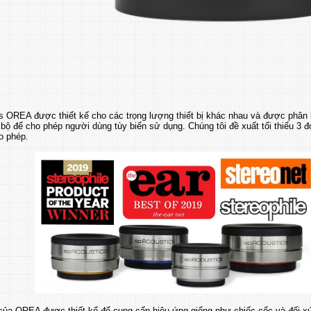
es OREA được thiết kế cho các trọng lượng thiết bị khác nhau và được phâ
bộ để cho phép người dùng tùy biến sử dụng. Chúng tôi đề xuất tối thiểu 3 đơ
o phép.
 của OREA được thiết kế để cung cấp hiệu ứng giống như chiếc cốc và đối xứ