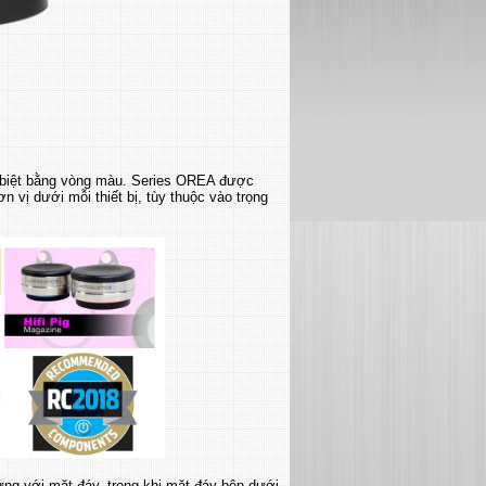
n biệt bằng vòng màu. Series OREA được
n vị dưới mỗi thiết bị, tùy thuộc vào trọng
ng với mặt đáy, trong khi mặt đáy bên dưới