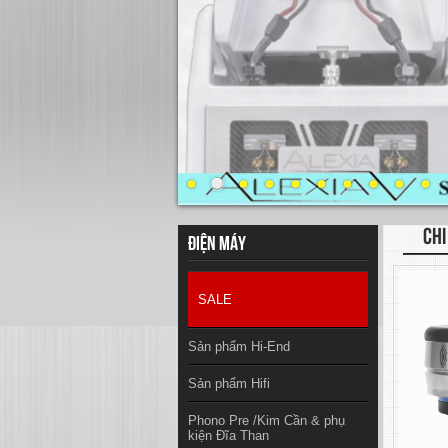
CHI
Điện máy
SALE
Sản phẩm Hi-End
Sản phẩm Hifi
Phono Pre /Kim Cần & phụ
kiện Đĩa Than