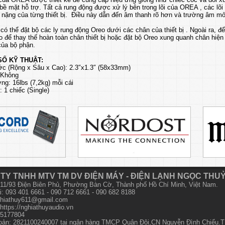
ề mặt hỗ trợ. Tất cả rung động được xử lý bên trong lõi của OREA , các lõi
n nặng của từng thiết bị. Điều này dẫn đến âm thanh rõ hơn và trường âm 
có thể đặt bộ các ly rung động Oreo dưới các chân của thiết bị . Ngoài ra, đ
 để thay thế hoàn toàn chân thiết bị hoặc đặt bộ Oreo xung quanh chân hiện 
của bộ phận.
Ố KỸ THUẬT:
ớc (Rộng x Sâu x Cao): 2.3″x1.3″ (58x33mm)​
 Không
ng: 16lbs (7,2kg) mỗi cái
 1 chiếc (Single)​
TY TNHH MTV TM DV ĐIỆN MÁY - ĐIỆN LẠNH NGỌC THU
 611/93 Điện Biên Phủ, Phường Bàn Cờ, Thành phố Hồ Chí Minh, Việt Nam.
i: 093 401 6661 - 090 712 6661 - 090 682 8188
hiathuy611@gmail.com
https://nghiathuyaudio.vn
15177804
hoản: 2821100240007 tại ngân hàng TMCP Quân Đội,CN Nguyễn Đình Chiểu