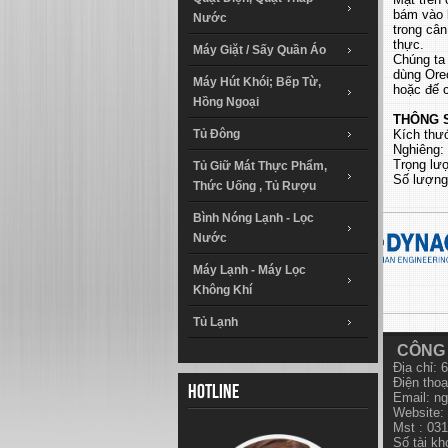
bám vào b
Nước
trong câ
thực.
Máy Giặt / Sấy Quần Áo
Chúng ta 
dùng Oreo
Máy Hút Khói; Bếp Từ,
hoặc đế 
Hồng Ngoại
THÔNG S
Tủ Đông
Kích thư
Nghiêng:
Trọng lượ
Tủ Giữ Mát Thực Phẩm,
Số lượng:
Thức Uống , Tủ Rượu
Bình Nóng Lạnh - Lọc
Nước
Máy Lạnh - Máy Lọc
Không Khí
Tủ Lạnh
CÔNG 
Địa chỉ:
Điện thoạ
Hotline
Email:
ng
Website: 
Mst : 03
Số tài k