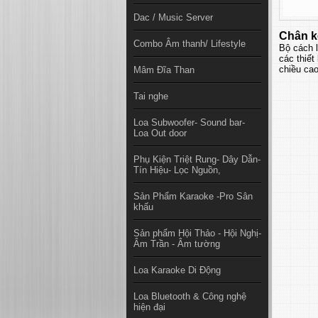
Dac / Music Server
Chân k
Combo Âm thanh/ Lifestyle
Bộ cách l
các thiết
chiều cao
Mâm Đĩa Than
Tai nghe
Loa Subwoofer- Sound bar-
Loa Out door
Phụ Kiện Triệt Rung- Dây Dẫn-
Tín Hiệu- Lọc Nguồn,
Sản Phẩm Karaoke -Pro Sân
khấu
Sản phẩm Hội Thảo - Hội Nghị-
Âm Trần - Âm tường
Loa Karaoke Di Động
Loa Bluetooth & Công nghệ
hiện đại