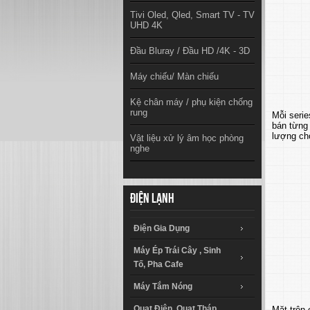
Tivi Oled, Qled, Smart TV - TV
UHD 4K
Đầu Bluray / Đầu HD /4K - 3D
Máy chiếu/ Màn chiếu
Kệ chân máy / phụ kiện chống
rung
Mỗi seri
bán từng 
lượng ch
Vật liệu xử lý âm học phòng
nghe
Điện lạnh
Điện Gia Dụng
Máy Ép Trái Cây , Sinh
Tố, Pha Cafe
Máy Tắm Nóng
Quạt Điện, Quạt Tháp
Mặt trên