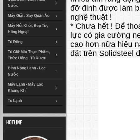
Nước
đỡ đinh được làm b
nghệ thuật !
Máy Giặt / Sấy Quần Áo
* Chưa hết ! Để tho
Máy Hút Khói; Bếp Từ,
Hồng Ngoại
lực có gia cường nẹ
Tủ Đông
cao hơn nữa hiệu năn
đặt trên Solidstee
Tủ Giữ Mát Thực Phẩm,
Thức Uống , Tủ Rượu
Bình Nóng Lạnh - Lọc
Nước
Máy Lạnh - Máy Lọc
Không Khí
Tủ Lạnh
Hotline