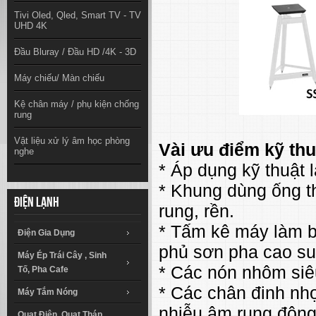
Tivi Oled, Qled, Smart TV - TV
UHD 4K
Đầu Bluray / Đầu HD /4K - 3D
Máy chiếu/ Màn chiếu
Kệ chân máy / phụ kiện chống
rung
Vật liệu xử lý âm học phòng
Vài ưu điểm kỹ thu
nghe
* Áp dụng kỹ thuật 
* Khung dùng ống t
Điện lạnh
rung, rền.
* Tấm kê máy làm bằ
Điện Gia Dụng
phủ sơn pha cao su
Máy Ép Trái Cây , Sinh
* Các nón nhôm siê
Tố, Pha Cafe
* Các chân đinh nh
Máy Tắm Nóng
nhiễu âm rung động
Quạt Điện, Quạt Tháp