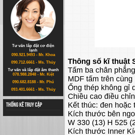
Tư vấn lắp đặt cơ điện
lạnh
090.921.9493 - Mr. Khoa
Thông số kĩ thuật 
090.712.6661 - Ms. Thủy
Tấm ba chân phẳng 
Tư vấn và lắp đặt âm thanh
078.988.2848 - Mr. Kiệt
MDF tấm trên cùng 
090.682.8188 - Mr. Phú
Ống thép không gỉ d
093.401.6661 - Ms. Thủy
Chiều cao điều chỉn
Kết thúc: đen hoặc 
Thống kê truy cập
Kích thước bên ngo
W 330 (13) H 525 (2
Kích thước Inner Kí