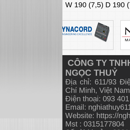
W 190 (7,5) D 190 (
CÔNG TY TNHH
NGỌC THUỶ
Địa chỉ: 611/93 Đ
Chí Minh, Việt N
Điện thoại: 093 40
Email:
nghiathuy6
Website: https://ng
Mst : 0315177804