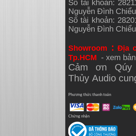
Số tài khoản: 282
Nguyễn Đình Chiể
Số tài khoản: 282
Nguyễn Đình Chiể
:
Showroom
Địa 
Tp.HCM
- xem bản
Cảm ơn Qúy 
Thủy
Audio
cung
Phương thức thanh toán
Chứng nhận