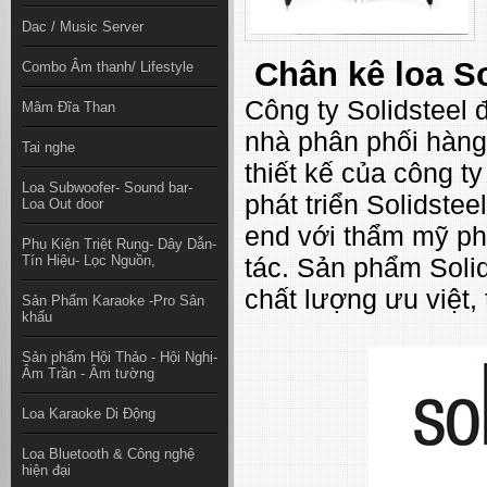
Dac / Music Server
Chân kê loa So
Combo Âm thanh/ Lifestyle
Công ty Solidsteel 
Mâm Đĩa Than
nhà phân phối hàng
Tai nghe
thiết kế của công t
Loa Subwoofer- Sound bar-
phát triển Solidste
Loa Out door
end với thẩm mỹ pho
Phụ Kiện Triệt Rung- Dây Dẫn-
Tín Hiệu- Lọc Nguồn,
tác. Sản phẩm Solid
chất lượng ưu việt, 
Sản Phẩm Karaoke -Pro Sân
khấu
Sản phẩm Hội Thảo - Hội Nghị-
Âm Trần - Âm tường
Loa Karaoke Di Động
Loa Bluetooth & Công nghệ
hiện đại