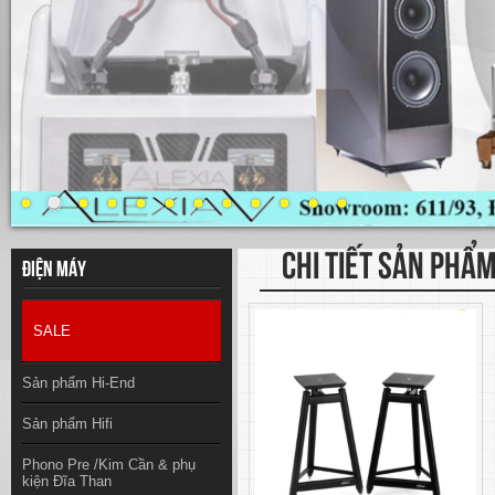
CHI TIẾT SẢN PHẨ
Điện máy
SALE
Sản phẩm Hi-End
Sản phẩm Hifi
Phono Pre /Kim Cần & phụ
kiện Đĩa Than