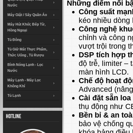
Những điểm nổi b
Nước
Công suất mạn
Máy Giặt / Sấy Quần Áo
kéo nhiều dòng 
Máy Hút Khói; Bếp Từ,
Công nghệ khuế
Hồng Ngoại
chỉnh và công n
Tủ Đông
vượt trội trong t
Tủ Giữ Mát Thực Phẩm,
DSP tích hợp t
Thức Uống , Tủ Rượu
độ trễ, limiter –
Bình Nóng Lạnh - Lọc
màn hình LCD.
Nước
Chế độ hoạt độ
Máy Lạnh - Máy Lọc
Không Khí
Advanced (nâng 
Tủ Lạnh
Cài đặt sẵn lo
thụ động như CB
Bền bỉ & an to
Hotline
bảo vệ chống qu
khóa bảng điều 