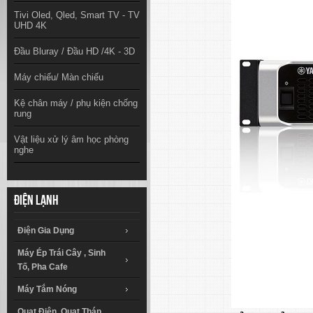
Tivi Oled, Qled, Smart TV - TV
UHD 4K
Đầu Bluray / Đầu HD /4K - 3D
Máy chiếu/ Màn chiếu
Kệ chân máy / phụ kiện chống
rung
Vật liệu xử lý âm học phòng
nghe
Điện lạnh
Điện Gia Dụng
Máy Ép Trái Cây , Sinh
Tố, Pha Cafe
Máy Tắm Nóng
Quạt Điện, Quạt Tháp