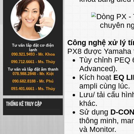
Công nghệ xử lý tín
Tư vấn lắp đặt cơ điện
PX8 được Yamaha t
lạnh
090.921.9493 - Mr. Khoa
Tùy chỉnh PEQ 6
090.712.6661 - Ms. Thủy
Advanced).
Tư vấn và lắp đặt âm thanh
078.988.2848 - Mr. Kiệt
Kích hoạt
EQ L
090.682.8188 - Mr. Phú
ampli cùng lúc.
093.401.6661 - Ms. Thủy
Lưu/ tải cấu hìn
khác.
Thống kê truy cập
Sử dụng
D-CO
thông minh, man
và Monitor.