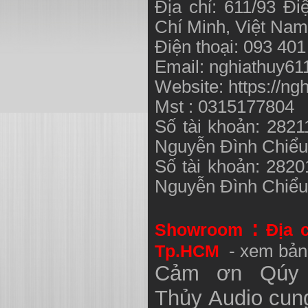
Địa chỉ: 611/93 Đ
Chí Minh, Việt N
Điện thoại: 093 40
Email:
nghiathuy6
Website: https://ng
Mst : 0315177804
Số tài khoản: 282
Nguyễn Đình Chiể
Số tài khoản: 282
Nguyễn Đình Chiể
:
Showroom
Địa 
Tp.HCM
- xem bản
Cảm ơn Qúy 
Thủy
Audio
cung