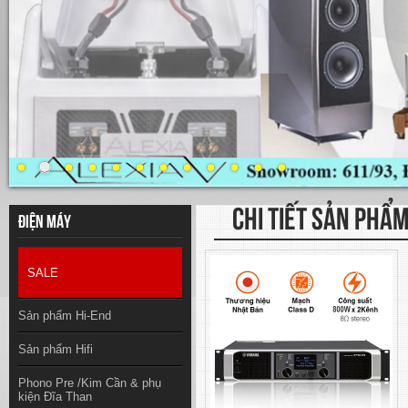
CHI TIẾT SẢN PHẨ
Điện máy
SALE
Sản phẩm Hi-End
Sản phẩm Hifi
Phono Pre /Kim Cần & phụ
kiện Đĩa Than