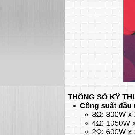
THÔNG SỐ KỸ TH
Công suất đầu 
8Ω: 800W x 
4Ω: 1050W x
2Ω: 600W x 