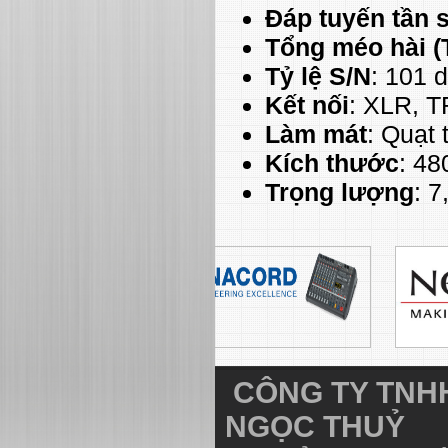
Đáp tuyến tần 
Tổng méo hài (
Tỷ lệ S/N
: 101 
Kết nối
: XLR, T
Làm mát
: Quạt 
Kích thước
: 48
Trọng lượng
: 7
CÔNG TY TNHH
NGỌC THUỶ