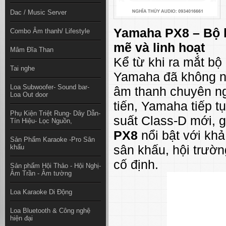
Dac / Music Server
Yamaha PX8 – Bộ 
Combo Âm thanh/ Lifestyle
mẽ và linh hoạt
Mâm Đĩa Than
Kể từ khi ra mắt b
Tai nghe
Yamaha đã không ng
Loa Subwoofer- Sound bar-
âm thanh chuyên ng
Loa Out door
tiến, Yamaha tiếp 
Phụ Kiện Triệt Rung- Dây Dẫn-
suất Class-D mới, 
Tín Hiệu- Lọc Nguồn,
PX8
nổi bật với kh
Sản Phẩm Karaoke -Pro Sân
sân khấu, hội trườn
khấu
cố định.
Sản phẩm Hội Thảo - Hội Nghị-
Âm Trần - Âm tường
Loa Karaoke Di Động
Loa Bluetooth & Công nghệ
hiện đại