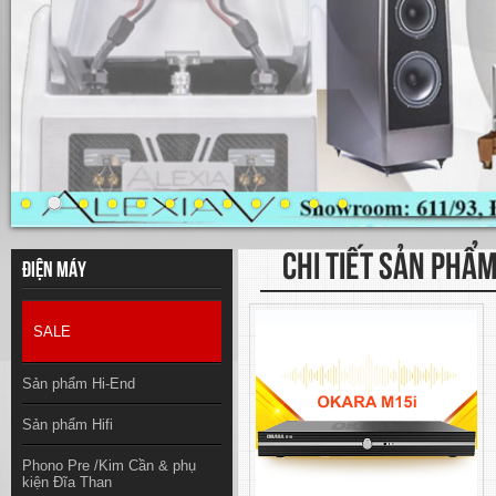
CHI TIẾT SẢN PHẨ
Điện máy
SALE
Sản phẩm Hi-End
Sản phẩm Hifi
Phono Pre /Kim Cần & phụ
kiện Đĩa Than