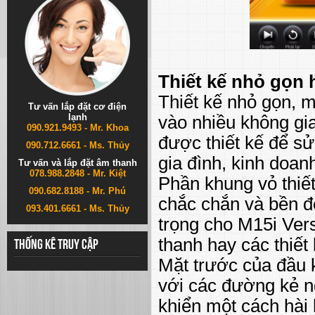
Thiết kế nhỏ gọn 
Thiết kế nhỏ gọn, m
Tư vấn lắp đặt cơ điện
lạnh
vào nhiều không gi
090.921.9493 - Mr. Khoa
được thiết kế để s
090.712.6661 - Ms. Thủy
gia đình, kinh doanh
Tư vấn và lắp đặt âm thanh
078.988.2848 - Mr. Kiệt
Phần khung vỏ thiết
090.682.8188 - Mr. Phú
chắc chắn và bền 
093.401.6661 - Ms. Thủy
trọng cho M15i Ver
thanh hay các thiết
Thống kê truy cập
Mặt trước của đầu 
với các đường kẻ n
khiển một cách hài 