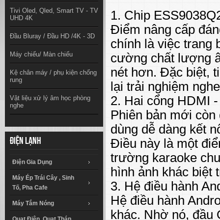
Tivi Oled, Qled, Smart TV - TV
1. Chip ESS9038Q2
UHD 4K
Điểm nâng cấp đáng
Đầu Bluray / Đầu HD /4K - 3D
chính là việc tran
Máy chiếu/ Màn chiếu
cường chất lượng â
nét hơn. Đặc biệt,
Kệ chân máy / phụ kiện chống
rung
lại trải nghiệm ngh
2. Hai cổng HDMI - 
Vật liệu xử lý âm học phòng
nghe
Phiên bản mới còn 
dùng dễ dàng kết nố
Điều này là một đi
Điện lạnh
trường karaoke chuy
Điện Gia Dụng
hình ảnh khác biệt 
Máy Ép Trái Cây , Sinh
3. Hệ điều hành An
Tố, Pha Cafe
Hệ điều hành Andro
Máy Tắm Nóng
khác. Nhờ nó, đầu 
Quạt Điện, Quạt Tháp