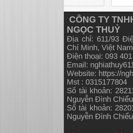
CÔNG TY TNHH
NGỌC THUỶ
Địa chỉ: 611/93 Đ
Chí Minh, Việt N
Điện thoại: 093 40
Email:
nghiathuy6
Website: https://ng
Mst : 0315177804
Số tài khoản: 282
Nguyễn Đình Chiể
Số tài khoản: 282
Nguyễn Đình Chiể