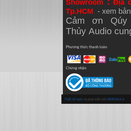
:
Showroom
Địa 
Tp.HCM
- xem bản
Cảm ơn Qúy 
Thủy
Audio
cung
Phương thức thanh toán
Chứng nhận
Thiết kế web
và phát triển bởi
WEBXAULA