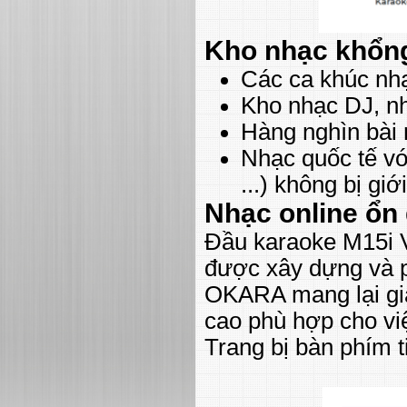
Kho nhạc khổng
Các ca khúc nhạ
Kho nhạc DJ, n
Hàng nghìn bài
Nhạc quốc tế vớ
...) không bị giớ
Nhạc online ổn
Đầu karaoke M15i V
được xây dựng và p
OKARA mang lại giả
cao phù hợp cho vi
Trang bị bàn phím t