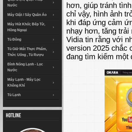
hơn, giúp tránh tình
Nước
chỉ vậy, hình ảnh t
Máy Giặt / Sấy Quần Áo
khi đáp ứng cảm ứn
Máy Hút Khói; Bếp Từ,
nhạy hơn, tăng trải
Hồng Ngoại
Vidia tin rằng với
Tủ Đông
version 2025 chắc 
Tủ Giữ Mát Thực Phẩm,
đang tìm kiếm một 
Thức Uống , Tủ Rượu
Bình Nóng Lạnh - Lọc
Nước
Máy Lạnh - Máy Lọc
Không Khí
Tủ Lạnh
Hotline