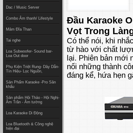
Dac / Music Server
Đầu Karaoke O
Combo Âm thanh/ Lifestyle
Vọt Trong Làn
Mâm Đĩa Than
Có thể nói, khi nhắ
Tai nghe
từ hào với chất lư
Loa Subwoofer- Sound bar-
Loa Out door
lại. Phiên bản mới 
nối những thành c
Phụ Kiện Triệt Rung- Dây Dẫn-
Tín Hiệu- Lọc Nguồn,
đáng kể, hứa hẹn g
Sản Phẩm Karaoke -Pro Sân
khấu
Sản phẩm Hội Thảo - Hội Nghị-
Âm Trần - Âm tường
Loa Karaoke Di Động
Loa Bluetooth & Công nghệ
hiện đại