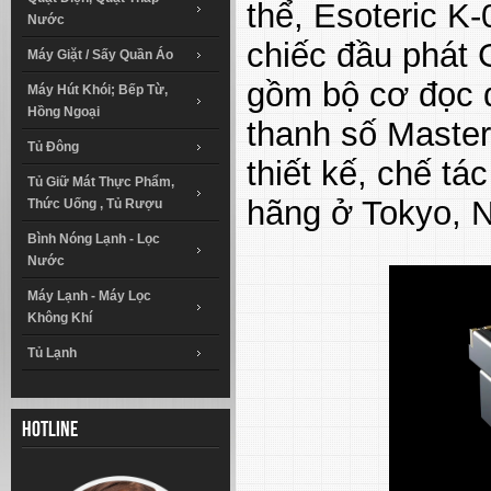
thể, Esoteric K
Nước
chiếc đầu phát 
Máy Giặt / Sấy Quần Áo
gồm bộ cơ đọc 
Máy Hút Khói; Bếp Từ,
Hồng Ngoại
thanh số Maste
Tủ Đông
thiết kế, chế tá
Tủ Giữ Mát Thực Phẩm,
hãng ở Tokyo, 
Thức Uống , Tủ Rượu
Bình Nóng Lạnh - Lọc
Nước
Máy Lạnh - Máy Lọc
Không Khí
Tủ Lạnh
Hotline