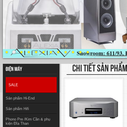
CHI TIẾT SẢN PHẨ
Điện máy
SALE
Sản phẩm Hi-End
Sản phẩm Hifi
Phono Pre /Kim Cần & phụ
kiện Đĩa Than