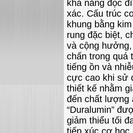
khả năng đọc đĩ
xác. Cấu trúc c
khung bằng kim 
rung đặc biệt, 
và cộng hưởng, g
chấn trong quá 
tiếng ồn và nhiễ
cực cao khi sử
thiết kế nhằm g
đến chất lượng 
“Duralumin” đượ
giảm thiểu tối đ
tiếp xúc cơ học