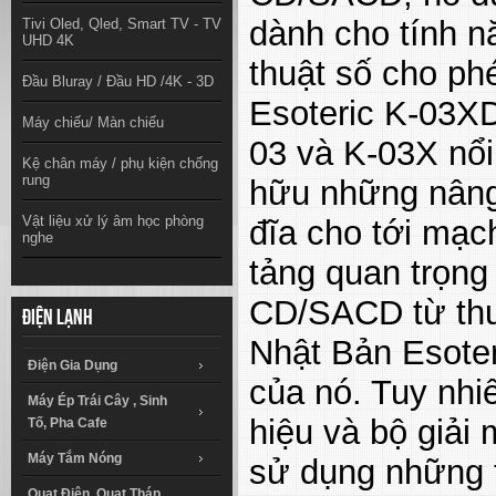
dành cho tính n
Tivi Oled, Qled, Smart TV - TV
UHD 4K
thuật số cho ph
Đầu Bluray / Đầu HD /4K - 3D
Esoteric K-03XD
Máy chiếu/ Màn chiếu
03 và K-03X nổi
Kệ chân máy / phụ kiện chống
rung
hữu những nâng
Vật liệu xử lý âm học phòng
đĩa cho tới mạc
nghe
tảng quan trọng
CD/SACD từ thư
Điện lạnh
Nhật Bản
Esoter
Điện Gia Dụng
của nó. Tuy nhi
Máy Ép Trái Cây , Sinh
hiệu và bộ giải
Tố, Pha Cafe
Máy Tắm Nóng
sử dụng những t
Quạt Điện, Quạt Tháp