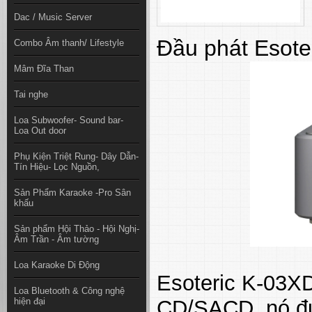
Dac / Music Server
Đầu phát
Esot
Combo Âm thanh/ Lifestyle
Mâm Đĩa Than
Tai nghe
Loa Subwoofer- Sound bar-
Loa Out door
Phụ Kiện Triệt Rung- Dây Dẫn-
Tín Hiệu- Lọc Nguồn,
Sản Phẩm Karaoke -Pro Sân
khấu
Sản phẩm Hội Thảo - Hội Nghị-
Âm Trần - Âm tường
Loa Karaoke Di Động
Esoteric K-03XD
Loa Bluetooth & Công nghệ
hiện đại
CD/SACD, nó đượ