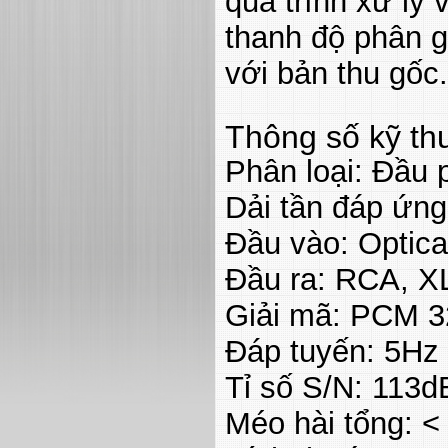
quá trình xử lý 
thanh độ phân g
với bản thu gốc.
Thông số kỹ thu
Phân loại: Đầu
Dải tần đáp ứng
Đầu vào: Optica
Đầu ra: RCA, X
Giải mã: PCM 3
Đáp tuyến: 5Hz
Tỉ số S/N: 113d
Méo hài tổng: <