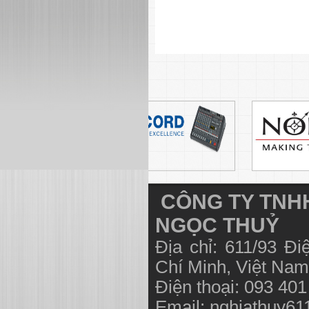
CÔNG TY TNHH
NGỌC THUỶ
Địa chỉ: 611/93 Đ
Chí Minh, Việt N
Điện thoại: 093 40
Email:
nghiathuy6