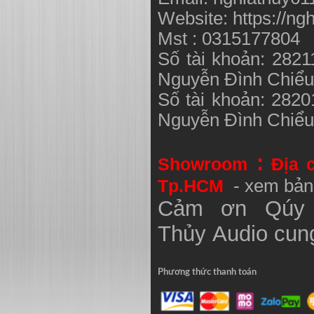
Website: https://ng
Mst : 0315177804
Số tài khoản: 282
Nguyễn Đình Chiể
Số tài khoản: 282
Nguyễn Đình Chiể
:
Showroom
Địa 
Tp.HCM
- xem bản
Cảm ơn Qúy 
Thủy
Audio
cung
Phương thức thanh toán