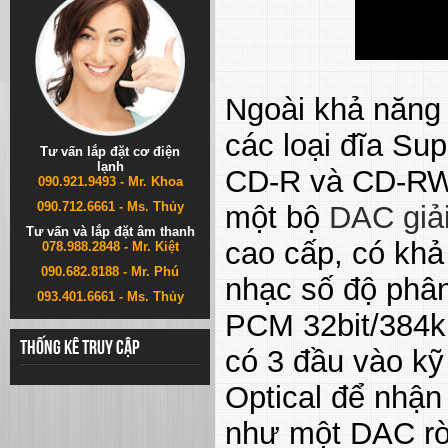
Ngoài khả năng 
các loại đĩa S
Tư vấn lắp đặt cơ điện
lạnh
CD-R và CD-RW)
090.921.9493 - Mr. Khoa
090.712.6661 - Ms. Thủy
một bộ
DAC giả
Tư vấn và lắp đặt âm thanh
cao cấp, có khả 
078.988.2848 - Mr. Kiệt
090.682.8188 - Mr. Phú
nhạc số độ phân 
093.401.6661 - Ms. Thủy
PCM 32bit/384k
Thống kê truy cập
có 3 đầu vào kỹ
Optical để nhận
như một DAC rời