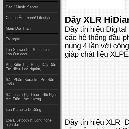
Dac / Music Server
Dây XLR HiDia
Combo Âm thanh/ Lifestyle
Dây tín hiệu Digit
Mâm Đĩa Than
các hệ thống đầu p
Tai nghe
nung 4 lần với côn
Loa Subwoofer- Sound bar-
giáp chất liệu XLPE
Loa Out door
Phụ Kiện Triệt Rung- Dây Dẫn-
Tín Hiệu- Lọc Nguồn,
Sản Phẩm Karaoke -Pro Sân
khấu
Sản phẩm Hội Thảo - Hội Nghị-
Âm Trần - Âm tường
Loa Karaoke Di Động
Loa Bluetooth & Công nghệ
Dây tín hiệu XLR D
hiện đại