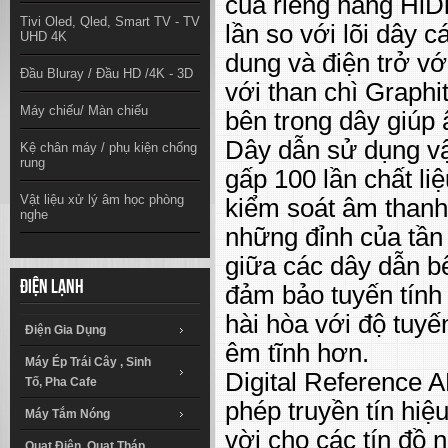
của riêng hãng HiD
Tivi Oled, Qled, Smart TV - TV
lần so với lõi dây 
UHD 4K
dung và điện trở vớ
Đầu Bluray / Đầu HD /4K - 3D
với than chì Graphi
Máy chiếu/ Màn chiếu
bên trong dây giúp 
Dây dẫn sử dụng vậ
Kệ chân máy / phụ kiện chống
rung
gấp 100 lần chất li
Vật liệu xử lý âm học phòng
kiểm soát âm thanh 
nghe
những đỉnh của tần 
giữa các dây dẫn bê
Điện lạnh
đảm bảo tuyến tính 
hài hòa với độ tuyế
Điện Gia Dụng
êm tĩnh hơn.
Máy Ép Trái Cây , Sinh
Digital Reference 
Tố, Pha Cafe
phép truyền tín hiệ
Máy Tắm Nóng
vời cho các tín đồ 
Quạt Điện, Quạt Tháp