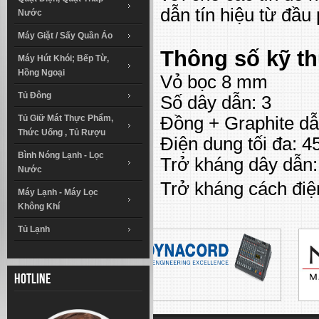
dẫn tín hiệu từ đầu
Nước
Máy Giặt / Sấy Quần Áo
Thông số kỹ th
Máy Hút Khói; Bếp Từ,
Hồng Ngoại
Vỏ bọc 8 mm
Tủ Đông
Số dây dẫn: 3
Tủ Giữ Mát Thực Phẩm,
Đồng + Graphite dẫ
Thức Uống , Tủ Rượu
Điện dung tối đa: 45
Bình Nóng Lạnh - Lọc
Trở kháng dây dẫn:
Nước
Trở kháng cách điệ
Máy Lạnh - Máy Lọc
Không Khí
Tủ Lạnh
Hotline