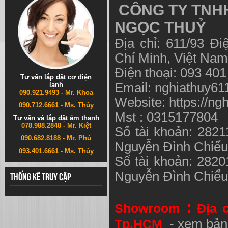
CÔNG TY TNHH
NGỌC THUỶ
Địa chỉ: 611/93 Đ
Chí Minh, Việt N
Điện thoại: 093 40
Tư vấn lắp đặt cơ điện
Email:
nghiathuy6
lạnh
090.921.9493 - Mr. Khoa
Website: https://ng
090.712.6661 - Ms. Thủy
Mst : 0315177804
Tư vấn và lắp đặt âm thanh
078.988.2848 - Mr. Kiệt
Số tài khoản: 282
090.682.8188 - Mr. Phú
Nguyễn Đình Chiể
093.401.6661 - Ms. Thủy
Số tài khoản: 282
Nguyễn Đình Chiể
Thống kê truy cập
:
Showroom
Địa 
Tp.HCM
- xem bản