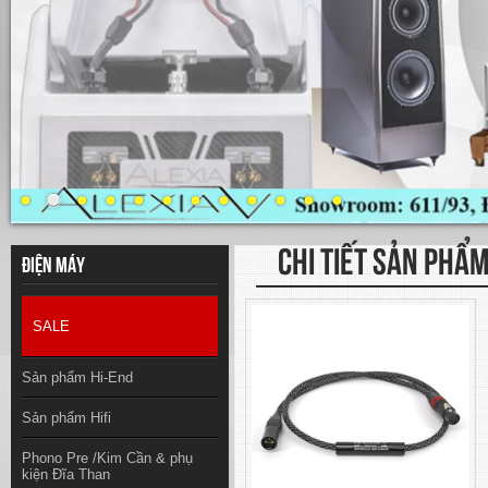
CHI TIẾT SẢN PHẨ
Điện máy
SALE
Sản phẩm Hi-End
Sản phẩm Hifi
Phono Pre /Kim Cần & phụ
kiện Đĩa Than