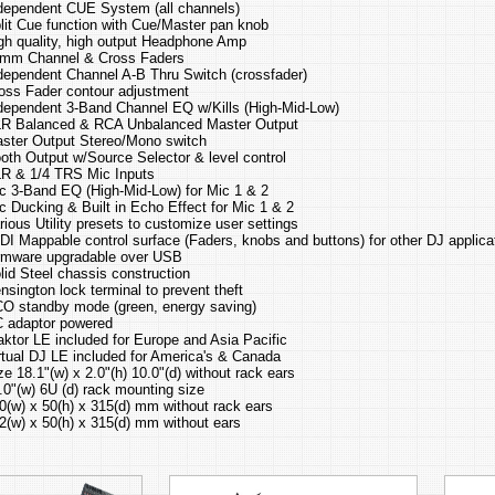
dependent CUE System (all channels)
lit Cue function with Cue/Master pan knob
gh quality, high output Headphone Amp
mm Channel & Cross Faders
dependent Channel A-B Thru Switch (crossfader)
oss Fader contour adjustment
dependent 3-Band Channel EQ w/Kills (High-Mid-Low)
R Balanced & RCA Unbalanced Master Output
ster Output Stereo/Mono switch
oth Output w/Source Selector & level control
R & 1/4 TRS Mic Inputs
c 3-Band EQ (High-Mid-Low) for Mic 1 & 2
c Ducking & Built in Echo Effect for Mic 1 & 2
rious Utility presets to customize user settings
DI Mappable control surface (Faders, knobs and buttons) for other DJ applica
rmware upgradable over USB
lid Steel chassis construction
nsington lock terminal to prevent theft
O standby mode (green, energy saving)
 adaptor powered
aktor LE included for Europe and Asia Pacific
rtual DJ LE included for America's & Canada
ze 18.1"(w) x 2.0"(h) 10.0"(d) without rack ears
.0"(w) 6U (d) rack mounting size
0(w) x 50(h) x 315(d) mm without rack ears
2(w) x 50(h) x 315(d) mm without ears