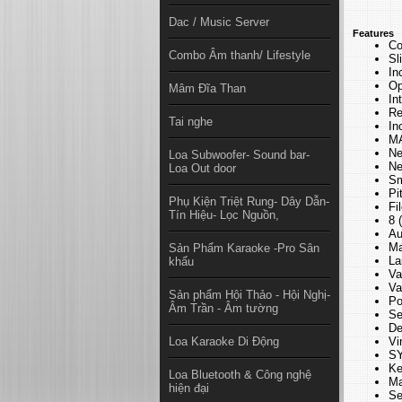
Dac / Music Server
Features
Co
Combo Âm thanh/ Lifestyle
Sl
In
Op
Mâm Đĩa Than
In
Re
Tai nghe
In
MA
Ne
Loa Subwoofer- Sound bar-
Ne
Loa Out door
Sm
Pi
Phụ Kiện Triệt Rung- Dây Dẫn-
Fi
Tín Hiệu- Lọc Nguồn,
8 
Au
Ma
Sản Phẩm Karaoke -Pro Sân
La
khấu
Va
Va
Sản phẩm Hội Thảo - Hội Nghị-
Po
Âm Trần - Âm tường
Se
De
Loa Karaoke Di Động
Vi
SY
Ke
Loa Bluetooth & Công nghệ
Ma
hiện đại
Se