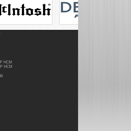
Ỷ
.TP HCM
.TP HCM
đồ