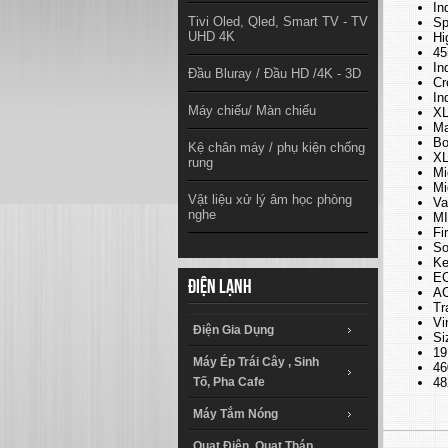
In
Tivi Oled, Qled, Smart TV - TV
Sp
UHD 4K
Hi
45
In
Đầu Bluray / Đầu HD /4K - 3D
Cr
In
Máy chiếu/ Màn chiếu
XL
Ma
Bo
Kệ chân máy / phụ kiện chống
XL
rung
Mi
Mi
Vật liệu xử lý âm học phòng
Va
nghe
MI
Fi
So
Ke
EC
Điện lạnh
AC
Tr
Vi
Điện Gia Dụng
Si
19
Máy Ép Trái Cây , Sinh
46
Tố, Pha Cafe
48
Máy Tắm Nóng
Quạt Điện, Quạt Tháp