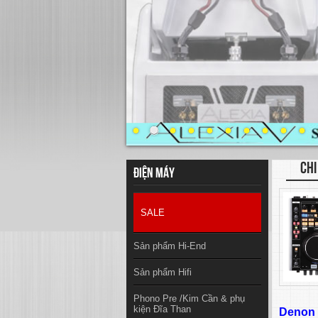
CHI
Điện máy
SALE
Sản phẩm Hi-End
Sản phẩm Hifi
Phono Pre /Kim Cần & phụ
kiện Đĩa Than
Denon 