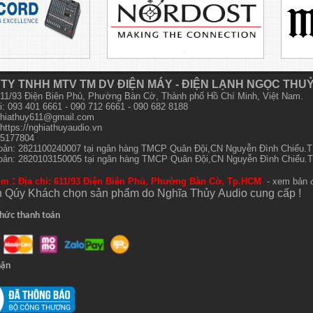
TY TNHH MTV TM DV ĐIỆN MÁY - ĐIỆN LẠNH NGỌC THU
 611/93 Điện Biên Phủ, Phường Bàn Cờ, Thành phố Hồ Chí Minh, Việt Nam.
i: 093 401 6661 - 090 712 6661 - 090 682 8188
hiathuy611@gmail.com
https://nghiathuyaudio.vn
15177804
hoản: 2821100240007 tại ngân hàng TMCP Quân Đội,CN Nguyễn Đình Chiểu
hoản: 2820103150005 tại ngân hàng TMCP Quân Đội,CN Nguyễn Đình Chiểu
:
om
Địa chỉ: 611/93 Điện Biên Phủ, Phường Bàn Cờ, Tp.HCM
- xem bản 
 Qúy Khách chọn sản phẩm do Nghĩa Thủy
Audio
cung cấp !
hức thanh toán
hận