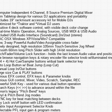
mputer Independent 4-Channel, 8 Source Premium Digital Mixer
im Tabletop design for various DJ applications and portability
cludes 19" rackmount accessory kit for Mobile DJs
timized for *Traktor and *Virtual DJ users
tuitive 4 deck software control, with visible deck color change
al-time Matrix Operation, Analog Sources, USB MIDI & USB Audio
cluded USB Audio Interface (Soundcard) 2in/2out (stereo)
C OSX Windows XP/Vista/Win7 Compatible
w, 3-way Powerful Audio/Video Assignable cross-fader
wly designed, high resolution 105mm Touch-Sensitive Jog Wheel
ooth 60mm long Pitch Slider with high 14-bit resolution
tch/Fader/Volume Lock function - holds the last known Audio value and positio
le browse navigation keys & rotary encoder file selector knob w/illuminated rin
(4 + 4) Hot Cue/Sampler buttons w/dual bank selector key
to Loop Button w/ Beat Jump (Loop Cut)
nual Loop In/Out buttons
rge size Cue & PLAY buttons
rious EFX control, EFX keys & Parameter knobs
rious GUI control, Mixer, Video, Scratch, Sampler, REC
werful Shift Key - used for various dual button operation
arch Keys (<< >>) to advance around within the file
non's legacy "Pitch Bend" keys
nyl & Pitch Bend Jog modes
NC key for beat matching between decks
y Lock on/off button with LED confirmation
trix Input Assignment Selector Knob
lectable PFL input gain & program meters