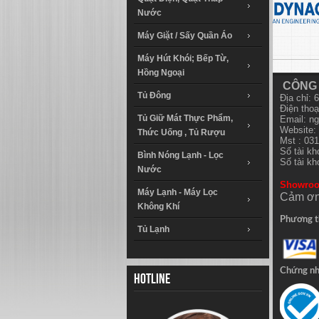
Nước
Máy Giặt / Sấy Quần Áo
Máy Hút Khói; Bếp Từ,
Hồng Ngoại
CÔNG 
Tủ Đông
Địa chỉ:
Điện thoạ
Tủ Giữ Mát Thực Phẩm,
Email:
ng
Website: 
Thức Uống , Tủ Rượu
Mst : 03
Số tài k
Bình Nóng Lạnh - Lọc
Số tài k
Nước
Showro
Máy Lạnh - Máy Lọc
Cảm ơn
Không Khí
Phương t
Tủ Lạnh
Chứng n
Hotline