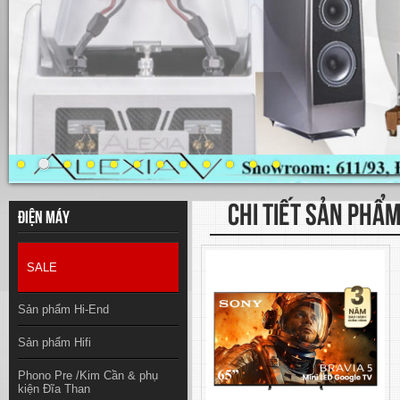
CHI TIẾT SẢN PHẨ
Điện máy
SALE
Sản phẩm Hi-End
Sản phẩm Hifi
Phono Pre /Kim Cần & phụ
kiện Đĩa Than