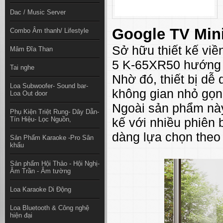
Dac / Music Server
Google TV Min
Combo Âm thanh/ Lifestyle
Sở hữu thiết kế vi
Mâm Đĩa Than
5 K-65XR50 hướng đ
Tai nghe
Nhờ đó, thiết bị dễ
Loa Subwoofer- Sound bar-
không gian nhỏ gọn
Loa Out door
Ngoài sản phẩm này
Phụ Kiện Triệt Rung- Dây Dẫn-
Tín Hiệu- Lọc Nguồn,
kế với nhiều phiên
dàng lựa chọn theo
Sản Phẩm Karaoke -Pro Sân
khấu
Sản phẩm Hội Thảo - Hội Nghị-
Âm Trần - Âm tường
Loa Karaoke Di Động
Loa Bluetooth & Công nghệ
hiện đại