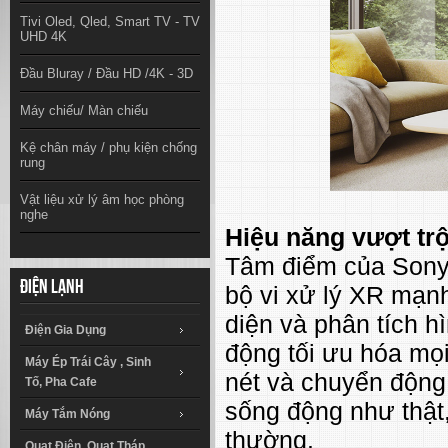
Tivi Oled, Qled, Smart TV - TV
UHD 4K
Đầu Bluray / Đầu HD /4K - 3D
Máy chiếu/ Màn chiếu
Kệ chân máy / phụ kiện chống
rung
Vật liệu xử lý âm học phòng
nghe
Hiệu năng vượt trội
Tâm điểm của Sony
Điện lạnh
bộ vi xử lý XR mạn
diện và phân tích h
Điện Gia Dụng
động tối ưu hóa mọi
Máy Ép Trái Cây , Sinh
nét và chuyển động,
Tố, Pha Cafe
sống động như thật
Máy Tắm Nóng
thường.
Quạt Điện, Quạt Tháp