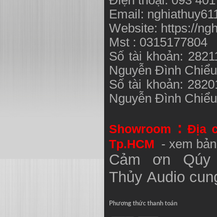
Email:
nghiathuy6
Website: https://ng
Mst : 0315177804
Số tài khoản: 282
Nguyễn Đình Chiể
Số tài khoản: 282
Nguyễn Đình Chiể
:
Showroom
Địa 
Tp.HCM
- xem bản
Cảm ơn Qúy 
Thủy
Audio
cung
Phương thức thanh toán