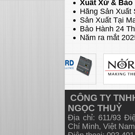
Xuất Xứ & Bảo
Hãng Sản Xuất S
Sản Xuất Tại Ma
Bảo Hành 24 T
Năm ra mắt 202
CÔNG TY TNHH
NGỌC THUỶ
Địa chỉ: 611/93 Đ
Chí Minh, Việt N
Điện thoại: 093 40