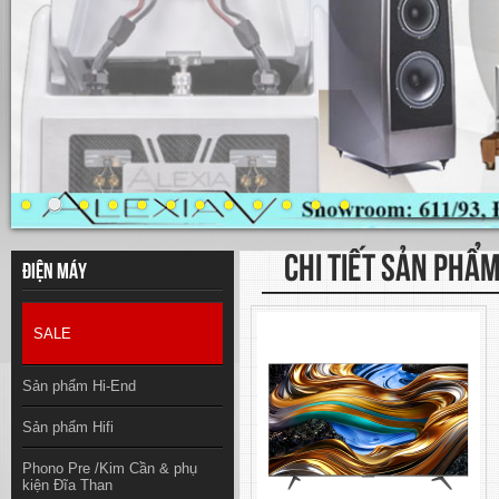
CHI TIẾT SẢN PHẨ
Điện máy
SALE
Sản phẩm Hi-End
Sản phẩm Hifi
Phono Pre /Kim Cần & phụ
kiện Đĩa Than