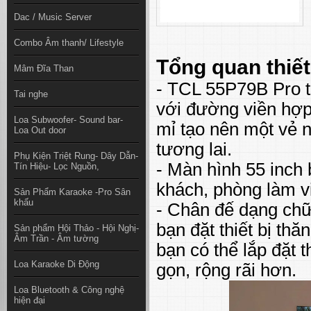
Dac / Music Server
Combo Âm thanh/ Lifestyle
Tổng quan thiết
Mâm Đĩa Than
- TCL 55P79B Pro t
Tai nghe
với đường viền hợp 
Loa Subwoofer- Sound bar-
mỉ tạo nên một vẻ n
Loa Out door
tương lai.
Phụ Kiện Triệt Rung- Dây Dẫn-
- Màn hình 55 inch 
Tín Hiệu- Lọc Nguồn,
khách, phòng làm vi
Sản Phẩm Karaoke -Pro Sân
khấu
- Chân đế dạng chữ
bạn đặt thiết bị th
Sản phẩm Hội Thảo - Hội Nghị-
Âm Trần - Âm tường
bạn có thể lắp đặt 
Loa Karaoke Di Động
gọn, rộng rãi hơn.
Loa Bluetooth & Công nghệ
hiện đại