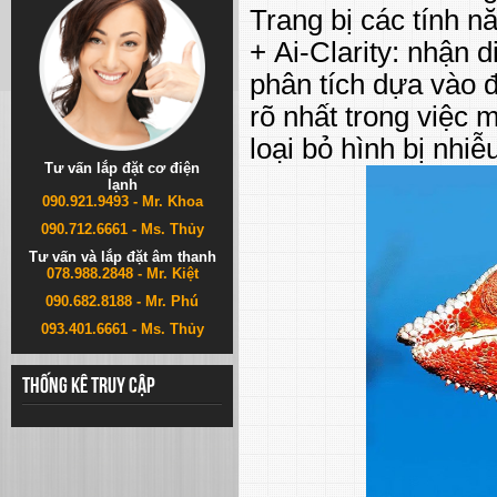
Trang bị các tính n
+ Ai-Clarity: nhận d
phân tích dựa vào đ
rõ nhất trong việc 
loại bỏ hình bị nhi
Tư vấn lắp đặt cơ điện
lạnh
090.921.9493 - Mr. Khoa
090.712.6661 - Ms. Thủy
Tư vấn và lắp đặt âm thanh
078.988.2848 - Mr. Kiệt
090.682.8188 - Mr. Phú
093.401.6661 - Ms. Thủy
Thống kê truy cập