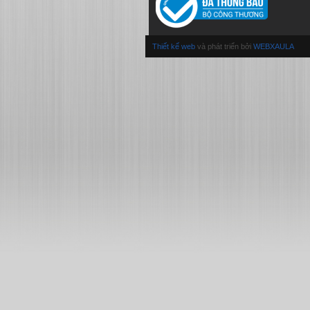
Thiết kế web
và phát triển bởi
WEBXAULA