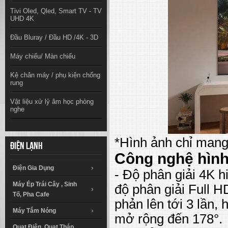
Tivi Oled, Qled, Smart TV - TV
UHD 4K
Đầu Bluray / Đầu HD /4K - 3D
Máy chiếu/ Màn chiếu
Kệ chân máy / phụ kiện chống
rung
Vật liệu xử lý âm học phòng
nghe
*Hình ảnh chỉ mang
Điện lạnh
Công nghệ hình
Điện Gia Dụng
- Độ phân giải 4K h
Máy Ép Trái Cây , Sinh
độ phân giải Full 
Tố, Pha Cafe
phản lên tới 3 lần,
Máy Tắm Nóng
mở rộng đến 178°.
Quạt Điện, Quạt Tháp