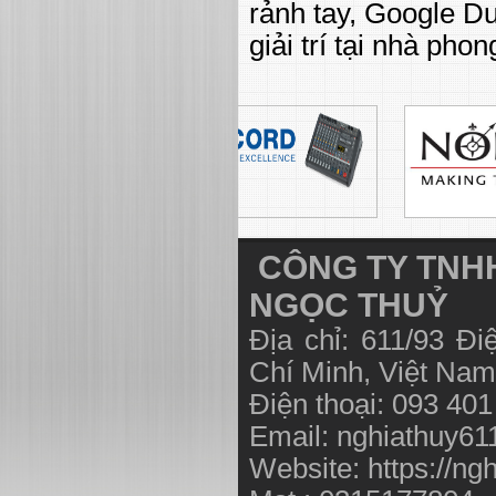
rảnh tay, Google D
giải trí tại nhà phon
CÔNG TY TNHH
NGỌC THUỶ
Địa chỉ: 611/93 Đ
Chí Minh, Việt N
Điện thoại: 093 40
Email:
nghiathuy6
Website: https://ng