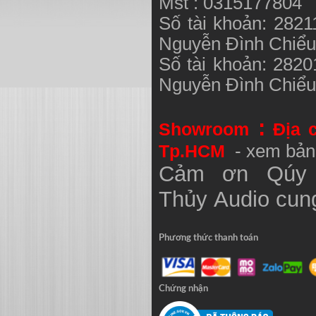
Mst : 0315177804
Số tài khoản: 282
Nguyễn Đình Chiể
Số tài khoản: 282
Nguyễn Đình Chiể
:
Showroom
Địa 
Tp.HCM
- xem bản
Cảm ơn Qúy 
Thủy
Audio
cung
Phương thức thanh toán
Chứng nhận