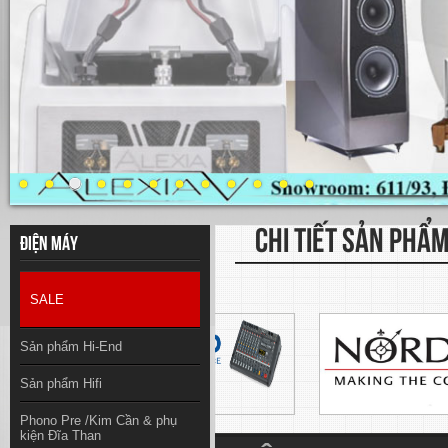
CHI TIẾT SẢN PHẨ
Điện máy
SALE
Sản phẩm Hi-End
Sản phẩm Hifi
Phono Pre /Kim Cần & phụ
kiện Đĩa Than