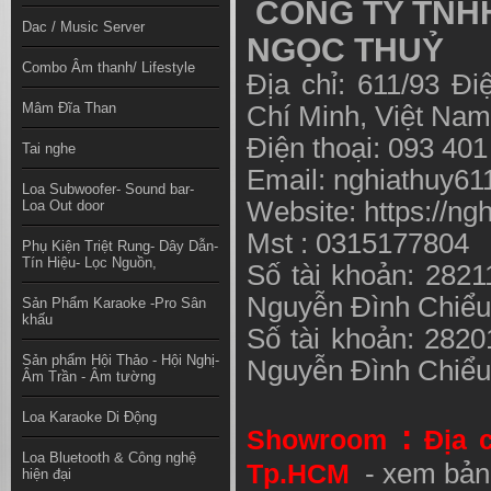
CÔNG TY TNHH
Dac / Music Server
NGỌC THUỶ
Combo Âm thanh/ Lifestyle
Địa chỉ: 611/93 Đ
Mâm Đĩa Than
Chí Minh, Việt N
Điện thoại: 093 40
Tai nghe
Email:
nghiathuy6
Loa Subwoofer- Sound bar-
Website: https://ng
Loa Out door
Mst : 0315177804
Phụ Kiện Triệt Rung- Dây Dẫn-
Tín Hiệu- Lọc Nguồn,
Số tài khoản: 282
Nguyễn Đình Chiể
Sản Phẩm Karaoke -Pro Sân
khấu
Số tài khoản: 282
Sản phẩm Hội Thảo - Hội Nghị-
Nguyễn Đình Chiể
Âm Trần - Âm tường
Loa Karaoke Di Động
:
Showroom
Địa 
Loa Bluetooth & Công nghệ
Tp.HCM
- xem bản
hiện đại