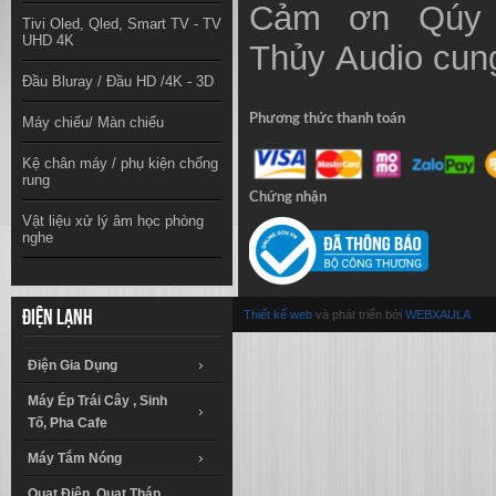
Cảm ơn Qúy 
Tivi Oled, Qled, Smart TV - TV
UHD 4K
Thủy
Audio
cung
Đầu Bluray / Đầu HD /4K - 3D
Phương thức thanh toán
Máy chiếu/ Màn chiếu
Kệ chân máy / phụ kiện chống
rung
Chứng nhận
Vật liệu xử lý âm học phòng
nghe
Thiết kế web
và phát triển bởi
WEBXAULA
Điện lạnh
Điện Gia Dụng
Máy Ép Trái Cây , Sinh
Tố, Pha Cafe
Máy Tắm Nóng
Quạt Điện, Quạt Tháp