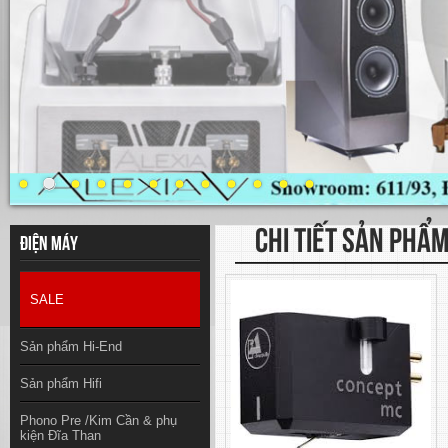
CHI TIẾT SẢN PHẨ
Điện máy
SALE
Sản phẩm Hi-End
Sản phẩm Hifi
Phono Pre /Kim Cần & phụ
kiện Đĩa Than