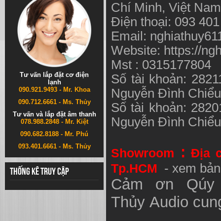
Chí Minh, Việt N
Điện thoại: 093 40
Email:
nghiathuy6
Website: https://ng
Mst : 0315177804
Tư vấn lắp đặt cơ điện
Số tài khoản: 282
lạnh
090.921.9493 - Mr. Khoa
Nguyễn Đình Chiể
090.712.6661 - Ms. Thủy
Số tài khoản: 282
Tư vấn và lắp đặt âm thanh
Nguyễn Đình Chiể
078.988.2848 - Mr. Kiệt
090.682.8188 - Mr. Phú
093.401.6661 - Ms. Thủy
:
Showroom
Địa 
Tp.HCM
- xem bản
Thống kê truy cập
Cảm ơn Qúy 
Thủy
Audio
cung