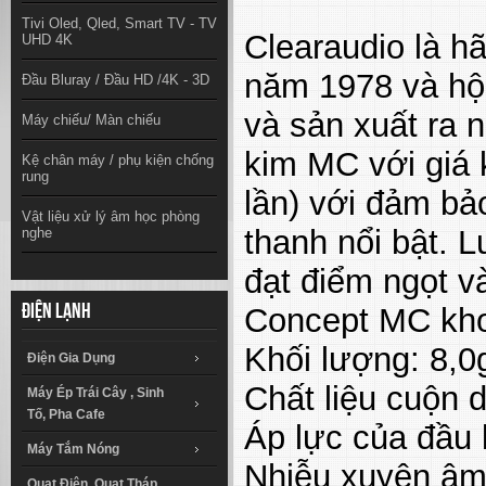
Tivi Oled, Qled, Smart TV - TV
Clearaudio là h
UHD 4K
năm 1978 và hộ
Đầu Bluray / Đầu HD /4K - 3D
và sản xuất ra
Máy chiếu/ Màn chiếu
kim MC với giá 
Kệ chân máy / phụ kiện chống
rung
lần) với đảm bả
Vật liệu xử lý âm học phòng
thanh nổi bật. L
nghe
đạt điểm ngọt v
Concept MC khoả
Điện lạnh
Khối lượng: 8,0
Điện Gia Dụng
Chất liệu cuộn 
Máy Ép Trái Cây , Sinh
Tố, Pha Cafe
Áp lực của đầu 
Máy Tắm Nóng
Nhiễu xuyên âm
Quạt Điện, Quạt Tháp