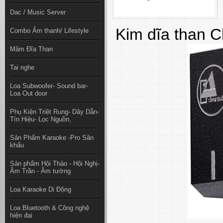
Dac / Music Server
Kim dĩa than C
Combo Âm thanh/ Lifestyle
Mâm Đĩa Than
Tai nghe
Loa Subwoofer- Sound bar-
Loa Out door
Phụ Kiện Triệt Rung- Dây Dẫn-
Tín Hiệu- Lọc Nguồn,
Sản Phẩm Karaoke -Pro Sân
khấu
Sản phẩm Hội Thảo - Hội Nghị-
Âm Trần - Âm tường
Loa Karaoke Di Động
Loa Bluetooth & Công nghệ
hiện đại