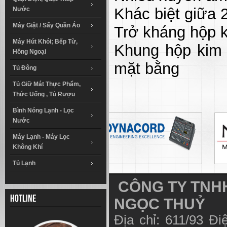
Khác biệt giữa 
Nước
Máy Giặt / Sấy Quần Áo
Trở kháng hộp 
Máy Hút Khói; Bếp Từ,
Khung hộp kim 
Hồng Ngoại
mặt bằng
Tủ Đông
Tủ Giữ Mát Thực Phẩm,
Thức Uống , Tủ Rượu
Bình Nóng Lạnh - Lọc
Nước
Máy Lạnh - Máy Lọc
Không Khí
Tủ Lạnh
CÔNG TY TNHH
Hotline
NGỌC THUỶ
Địa chỉ: 611/93 Đ