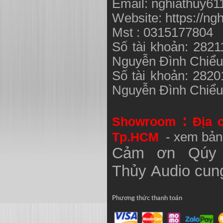
Email:
nghiathuy6
Website: https://ng
Mst : 0315177804
Số tài khoản: 282
Nguyễn Đình Chiể
Số tài khoản: 282
Nguyễn Đình Chiể
:
Showroom
Địa 
Tp.HCM
- xem bản
Cảm ơn Qúy 
Thủy
Audio
cung
Phương thức thanh toán