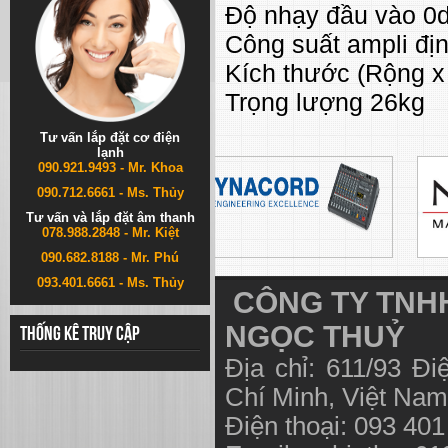
Độ nhạy đầu vào 0
Công suất ampli đị
Kích thước (Rộng 
Trọng lượng 26kg
Tư vấn lắp đặt cơ điện
lạnh
090.921.9493 - Mr. Khoa
090.712.6661 - Ms. Thủy
Tư vấn và lắp đặt âm thanh
078.988.2848 - Mr. Kiệt
090.682.8188 - Mr. Phú
093.401.6661 - Ms. Thủy
CÔNG TY TNHH
NGỌC THUỶ
Thống kê truy cập
Địa chỉ: 611/93 Đ
Chí Minh, Việt N
Điện thoại: 093 40