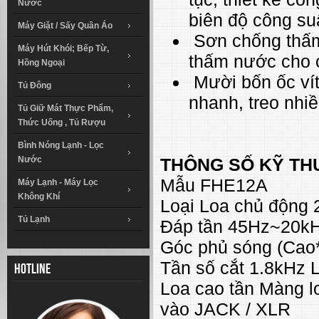
Nước
biên độ công su
Máy Giặt / Sấy Quần Áo
Sơn chống thấm 
Máy Hút Khói; Bếp Từ,
thấm nước cho c
Hồng Ngoại
Mười bốn ốc vít 
Tủ Đông
nhanh, treo nhi
Tủ Giữ Mát Thực Phẩm,
Thức Uống , Tủ Rượu
Bình Nóng Lạnh - Lọc
Nước
THÔNG SỐ KỸ TH
Mẫu FHE12A
Máy Lạnh - Máy Lọc
Không Khí
Loại Loa chủ động 
Tủ Lạnh
Đáp tần 45Hz~20kH
Góc phủ sóng (Cao*
Tần số cắt 1.8kHz 
Hotline
Loa cao tần Màng 
vào JACK / XLR