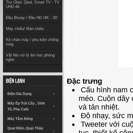
Tivi Oled, Qled, Smart TV - TV
UHD 4K
Đầu Bluray / Đầu HD /4K - 3D
Máy chiếu/ Màn chiếu
Kệ chân máy / phụ kiện chống
rung
Vật liệu xử lý âm học phòng
nghe
Đặc trưng
Điện lạnh
Cấu hình nam c
Điện Gia Dụng
méo. Cuộn dây c
Máy Ép Trái Cây , Sinh
và tản nhiệt.
Tố, Pha Cafe
Độ nhạy, sức m
Máy Tắm Nóng
Tweeter với cuộn
Quạt Điện, Quạt Tháp
tục, thiết kế cô