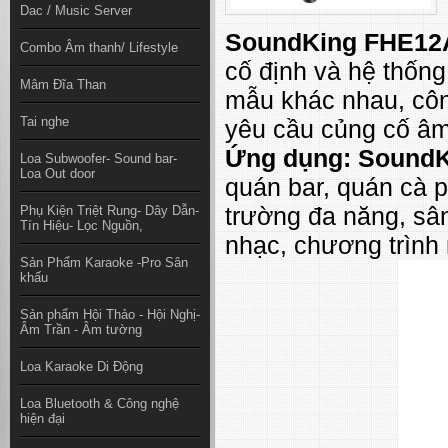
Dac / Music Server
SoundKing FHE12
Combo Âm thanh/ Lifestyle
cố định và hệ thống 
Mâm Đĩa Than
mẫu khác nhau, côn
Tai nghe
yêu cầu củng cố âm
Ứng dụng: Sound
Loa Subwoofer- Sound bar-
Loa Out door
quán bar, quán cà p
trường đa năng, sâ
Phụ Kiện Triệt Rung- Dây Dẫn-
Tín Hiệu- Lọc Nguồn,
nhạc, chương trình n
Sản Phẩm Karaoke -Pro Sân
khấu
Sản phẩm Hội Thảo - Hội Nghị-
Âm Trần - Âm tường
Loa Karaoke Di Động
Loa Bluetooth & Công nghệ
hiện đại