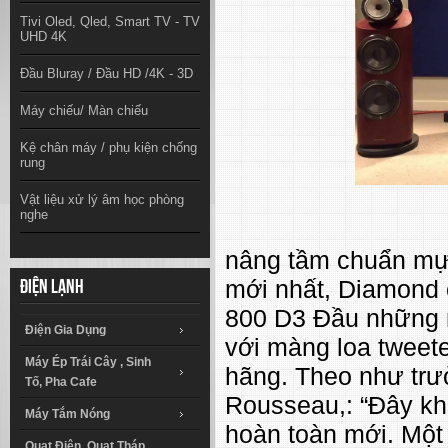
Tivi Oled, Qled, Smart TV - TV
UHD 4K
Đầu Bluray / Đầu HD /4K - 3D
Máy chiếu/ Màn chiếu
Kệ chân máy / phụ kiện chống
rung
Vật liệu xử lý âm học phòng
nghe
nâng tầm chuẩn mự
mới nhất, Diamond 
Điện lạnh
800 D3 Đầu những 
Điện Gia Dụng
với màng loa tweet
Máy Ép Trái Cây , Sinh
hãng. Theo như trư
Tố, Pha Cafe
Rousseau,: “Đây khô
Máy Tắm Nóng
hoàn toàn mới. Một 
Quạt Điện, Quạt Tháp