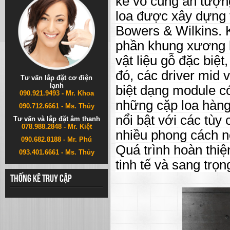
kế vô cùng ấn tượng
loa được xây dựng 
Bowers & Wilkins. 
phần khung xương 
vật liệu gỗ đặc biệt
đó, các driver mid 
Tư vấn lắp đặt cơ điện
lạnh
biệt dạng module có 
090.921.9493 - Mr. Khoa
những cặp loa hàng
090.712.6661 - Ms. Thủy
nổi bật với các tùy
Tư vấn và lắp đặt âm thanh
078.988.2848 - Mr. Kiệt
nhiều phong cách nộ
090.682.8188 - Mr. Phú
Quá trình hoàn thiệ
093.401.6661 - Ms. Thủy
tinh tế và sang trọ
Thống kê truy cập