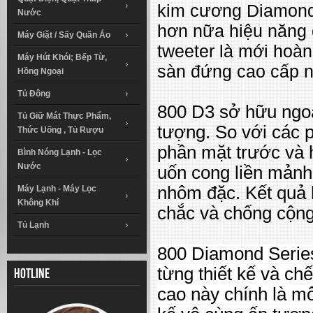
kim cương Diamond.
Nước
hơn nữa hiệu năng 
Máy Giặt / Sấy Quần Áo
tweeter là mới hoàn
Máy Hút Khói; Bếp Từ,
sàn đứng cao cấp n
Hồng Ngoại
Tủ Đông
800 D3 sở hữu ngoạ
Tủ Giữ Mát Thực Phẩm,
tượng. So với các p
Thức Uống , Tủ Rượu
phần mặt trước và 
Bình Nóng Lạnh - Lọc
Nước
uốn cong liền mảnh
nhôm đặc. Kết quả l
Máy Lạnh - Máy Lọc
Không Khí
chắc và chống cộng
Tủ Lạnh
800 Diamond Serie
từng thiết kế và ch
Hotline
cao này chính là mô