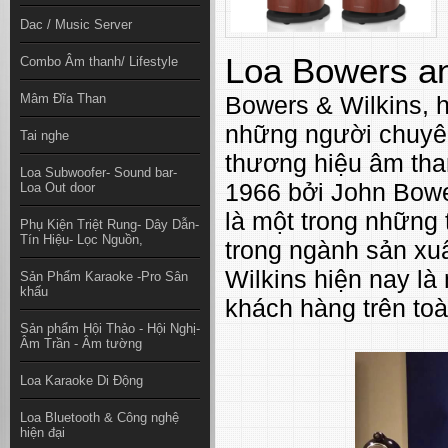
Dac / Music Server
Loa Bowers an
Combo Âm thanh/ Lifestyle
Mâm Đĩa Than
Bowers & Wilkins, h
những người chuyên
Tai nghe
thương hiệu âm tha
Loa Subwoofer- Sound bar-
1966 bởi John Bowe
Loa Out door
là một trong những
Phụ Kiện Triệt Rung- Dây Dẫn-
Tín Hiệu- Lọc Nguồn,
trong ngành sản xuấ
Wilkins hiện nay là 
Sản Phẩm Karaoke -Pro Sân
khấu
khách hàng trên toà
Sản phẩm Hội Thảo - Hội Nghị-
Âm Trần - Âm tường
Loa Karaoke Di Động
Loa Bluetooth & Công nghệ
hiện đại