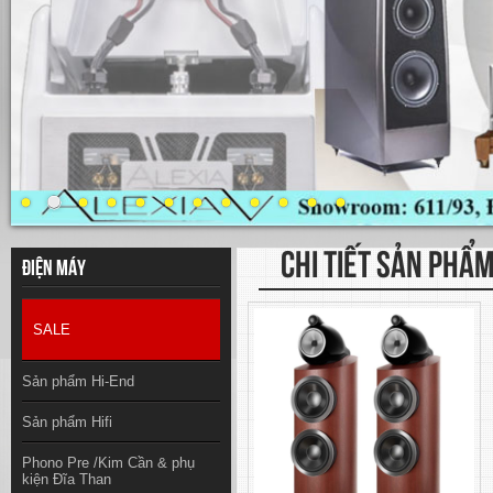
CHI TIẾT SẢN PHẨ
Điện máy
SALE
Sản phẩm Hi-End
Sản phẩm Hifi
Phono Pre /Kim Cần & phụ
kiện Đĩa Than