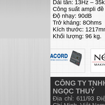
Dải tần: 13Hz – 35
Công suất ampli đề
Độ nhạy: 90dB
Trở kháng: 8Ohms
Kích thước: 1217
Khối lượng: 96 kg.
CÔNG TY TNHH
NGỌC THUỶ
Địa chỉ: 611/93 Đ