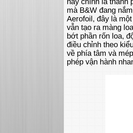
này chính là thành
mà B&W đang nắm g
Aerofoil, đây là m
vẫn tạo ra màng lo
bớt phần rốn loa, 
điều chỉnh theo ki
về phía tâm và mép
phép vận hành nhan