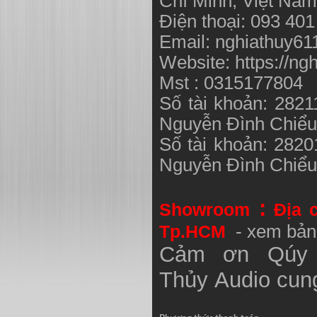
Chí Minh, Việt N
Điện thoại: 093 40
Email:
nghiathuy6
Website: https://ng
Mst : 0315177804
Số tài khoản: 282
Nguyễn Đình Chiể
Số tài khoản: 282
Nguyễn Đình Chiể
:
Showroom
Địa 
Tp.HCM
- xem bản
Cảm ơn Qúy 
Thủy
Audio
cung