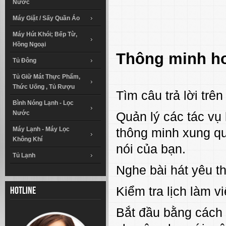
Nước
Máy Giặt / Sấy Quần Áo
Máy Hút Khói; Bếp Từ,
Hồng Ngoại
Thông minh hơ
Tủ Đông
Tủ Giữ Mát Thực Phẩm,
Thức Uống , Tủ Rượu
Tìm câu trả lời trê
Bình Nóng Lạnh - Lọc
Quản lý các tác vụ 
Nước
thông minh xung q
Máy Lạnh - Máy Lọc
Không Khí
nói của bạn.
Tủ Lạnh
Nghe bài hát yêu t
Kiểm tra lịch làm vi
Hotline
Bắt đầu bằng cách 