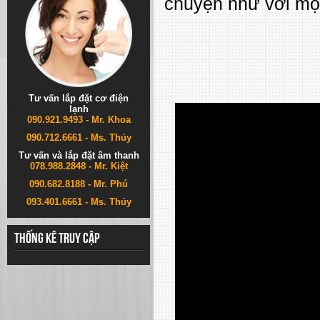
chuyện như với mộ
Tư vấn lắp đặt cơ điện
lạnh
090.921.9493 - Mr. Khoa
090.712.6661 - Ms. Thủy
Tư vấn và lắp đặt âm thanh
078.988.2848 - Mr. Kiệt
090.682.8188 - Mr. Phú
093.401.6661 - Ms. Thủy
Thống kê truy cập