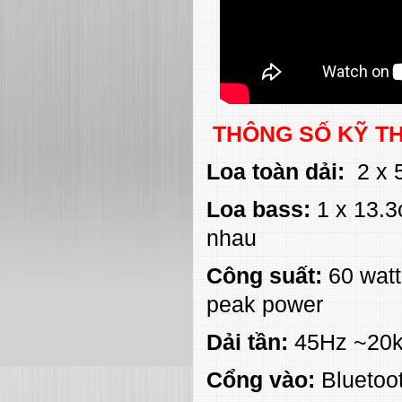
THÔNG SỐ KỸ TH
Loa toàn dải:
2 x 
Loa bass:
1 x 13.3
nhau
Công suất:
60 watt
peak power
Dải tần:
45Hz ~20k
Cổng vào:
Bluetoot