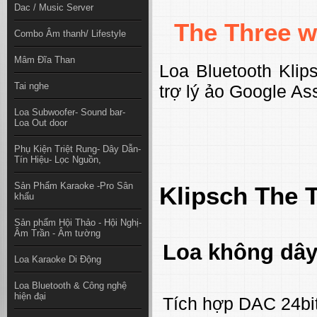
Dac / Music Server
The Three w
Combo Âm thanh/ Lifestyle
Mâm Đĩa Than
Loa Bluetooth Kli
Tai nghe
trợ lý ảo Google As
Loa Subwoofer- Sound bar-
Loa Out door
Phụ Kiện Triệt Rung- Dây Dẫn-
Tín Hiệu- Lọc Nguồn,
Sản Phẩm Karaoke -Pro Sân
Klipsch The 
khấu
Sản phẩm Hội Thảo - Hội Nghị-
Âm Trần - Âm tường
Loa không dây
Loa Karaoke Di Động
Loa Bluetooth & Công nghệ
hiện đại
Tích hợp DAC 24bi