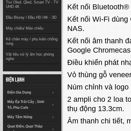
Tivi Oled, Qled, Smart TV - TV
Kết nối Bluetooth®
UHD 4K
Kết nối Wi-Fi dùng
Đầu Bluray / Đầu HD /4K - 3D
NAS.
Máy chiếu/ Màn chiếu
Kết nối âm thanh đa
Kệ chân máy / phụ kiện chống
rung
Google
Chromecast
Vật liệu xử lý âm học phòng
nghe
Điều khiển phát nh
Vỏ thùng gỗ veneer
Điện lạnh
Núm chỉnh và logo
Điện Gia Dụng
2 ampli cho 2 loa t
Máy Ép Trái Cây , Sinh
thụ động 13.3cm.
Tố, Pha Cafe
Máy Tắm Nóng
Âm thanh chi tiết, 
Quạt Điện, Quạt Tháp