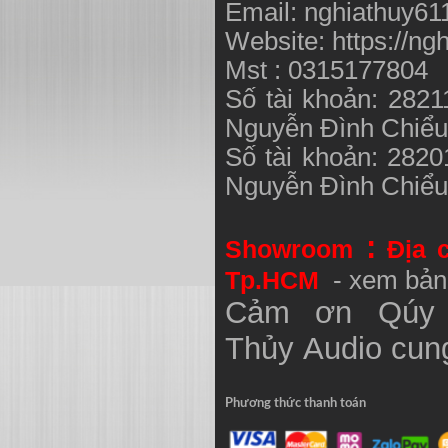
Email:
nghiathuy6
Website: https://ng
Mst : 0315177804
Số tài khoản: 282
Nguyễn Đình Chiể
Số tài khoản: 282
Nguyễn Đình Chiể
:
Showroom
Địa 
Tp.HCM
- xem bản
Cảm ơn Qúy 
Thủy
Audio
cung
Phương thức thanh toán