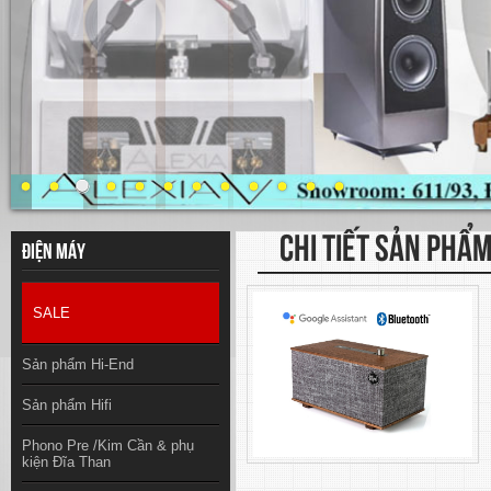
CHI TIẾT SẢN PHẨ
Điện máy
SALE
Sản phẩm Hi-End
Sản phẩm Hifi
Phono Pre /Kim Cần & phụ
kiện Đĩa Than