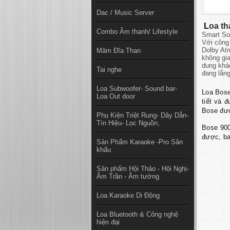
Dac / Music Server
L
oa t
Combo Âm thanh/ Lifestyle
Smart So
Với công
Dolby Atm
Mâm Đĩa Than
không gia
dung khác
Tai nghe
đang lắn
Loa Subwoofer- Sound bar-
Loa Bose
Loa Out door
tiết và 
Bose đượ
Phụ Kiện Triệt Rung- Dây Dẫn-
Tín Hiệu- Lọc Nguồn,
Bose 900
được, ba
Sản Phẩm Karaoke -Pro Sân
khấu
Sản phẩm Hội Thảo - Hội Nghị-
Âm Trần - Âm tường
Loa Karaoke Di Động
Loa Bluetooth & Công nghệ
hiện đại