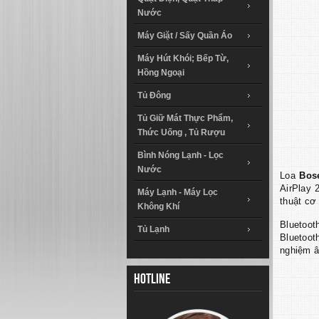
Nước
Máy Giặt / Sấy Quần Áo
Máy Hút Khói; Bếp Từ,
Hồng Ngoại
Tủ Đông
Tủ Giữ Mát Thực Phẩm,
Thức Uống , Tủ Rượu
Bình Nóng Lạnh - Lọc
Nước
Loa
Bos
AirPlay 
Máy Lạnh - Máy Lọc
thuật cơ 
Không Khí
Bluetoot
Tủ Lạnh
Bluetoot
nghiệm â
Hotline