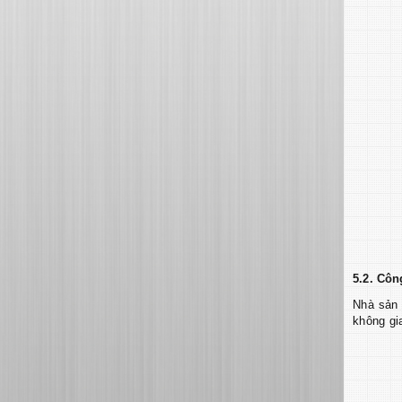
5.2. Côn
Nhà sản 
không gi