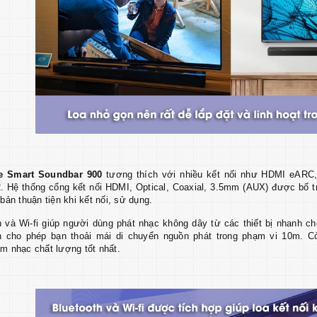
e Smart Soundbar 900
tương thích với nhiều kết nối như HDMI eARC, W
2. Hệ thống cổng kết nối HDMI, Optical, Coaxial, 3.5mm (AUX) được bố tr
bản thuận tiện khi kết nối, sử dụng.
h và Wi-fi giúp người dùng phát nhạc không dây từ các thiết bị nhanh chó
h cho phép bạn thoải mái di chuyển nguồn phát trong phạm vi 10m. Còn
m nhạc chất lượng tốt nhất.