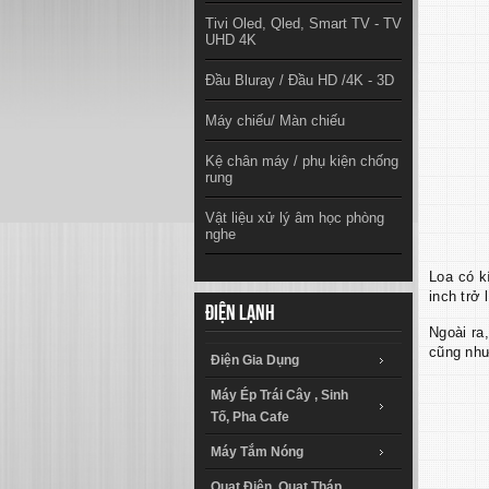
Tivi Oled, Qled, Smart TV - TV
UHD 4K
Đầu Bluray / Đầu HD /4K - 3D
Máy chiếu/ Màn chiếu
Kệ chân máy / phụ kiện chống
rung
Vật liệu xử lý âm học phòng
nghe
Loa có k
inch trở 
Điện lạnh
Ngoài ra
cũng như
Điện Gia Dụng
Máy Ép Trái Cây , Sinh
Tố, Pha Cafe
Máy Tắm Nóng
Quạt Điện, Quạt Tháp