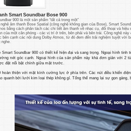
hanh Smart Soundbar Bose 900
undbar 900 là một sản phẩm “tất cả trong một”
 nghệ âm thanh Bose Spatial (công nghệ không gian của Bose), Smart Sound
os bằng cách phân tách các chi tiết âm thanh về nhạc cụ, đối thoại và hiệu
n của một căn phòng - các vị trí ở trên, bên phải và bên trái. Công nghệ nà
 bên cạnh các nội dung Dolby Atmos, từ đó đem đến trải nghiệm tuyệt vời b
g nghe.
 Smart Soundbar 900 có thiết kế hiện đại và sang trọng. Ngoại hình tinh t
đường nét góc cạnh. Ngoại hình của sản phẩm này khá đơn giản với 2 t
c đặt nổi bật chính giữa mặt trước.
 hoàn thiện với mặt kính cường lực ở phía trên. Các nút điều khiển điện
o quanh bởi lưới kim loại thép không gỉ. Tổng thể mang lại sự gọn gàng, b