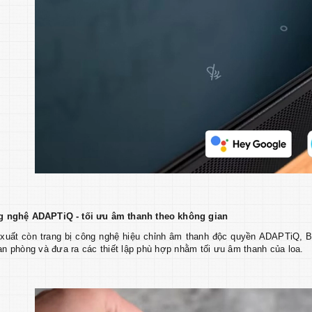
g nghệ ADAPTiQ - tối ưu âm thanh theo không gian
xuất còn trang bị công nghệ hiệu chỉnh âm thanh độc quyền ADAPTiQ, B
an phòng và đưa ra các thiết lập phù hợp nhằm tối ưu âm thanh của loa.