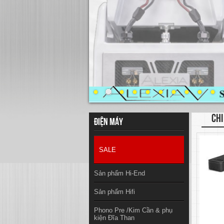
CHI
Điện máy
SALE
Sản phẩm Hi-End
Sản phẩm Hifi
Phono Pre /Kim Cần & phụ
kiện Đĩa Than