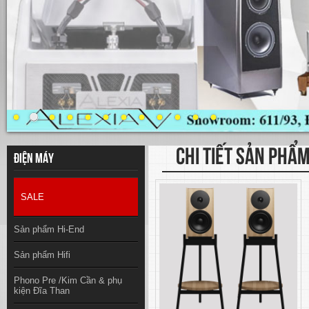
CHI TIẾT SẢN PHẨ
Điện máy
SALE
Sản phẩm Hi-End
Sản phẩm Hifi
Phono Pre /Kim Cần & phụ
kiện Đĩa Than