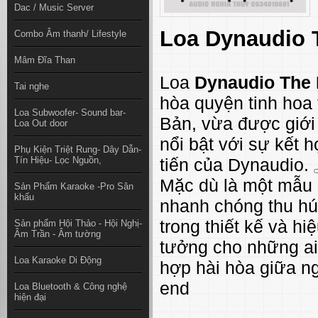
Dac / Music Server
Loa
Dynaudio 
Combo Âm thanh/ Lifestyle
Mâm Đĩa Than
Loa
Dynaudio The 
Tai nghe
hòa quyện tinh hoa 
Loa Subwoofer- Sound bar-
Bản, vừa được giới
Loa Out door
nổi bật với sự kết 
Phụ Kiện Triệt Rung- Dây Dẫn-
Tín Hiệu- Lọc Nguồn,
tiến của Dynaudio.
Mặc dù là một mẫu 
Sản Phẩm Karaoke -Pro Sân
khấu
nhanh chóng thu hú
trong thiết kế và hi
Sản phẩm Hội Thảo - Hội Nghị-
Âm Trần - Âm tường
tưởng cho những ai 
Loa Karaoke Di Động
hợp hài hòa giữa n
end
Loa Bluetooth & Công nghệ
hiện đại