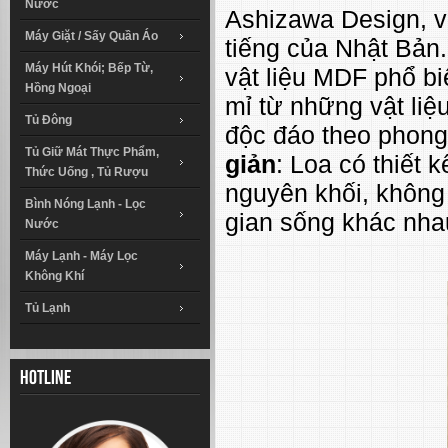
Nước
Ashizawa Design, v
Máy Giặt / Sấy Quần Áo
tiếng của Nhật Bản
Máy Hút Khói; Bếp Từ,
vật liệu MDF phổ b
Hồng Ngoại
mỉ từ những vật liệ
Tủ Đông
độc đáo theo phong
Tủ Giữ Mát Thực Phẩm,
giản
: Loa có thiết 
Thức Uống , Tủ Rượu
nguyên khối, không 
Bình Nóng Lạnh - Lọc
gian sống khác nha
Nước
Máy Lạnh - Máy Lọc
Không Khí
Tủ Lạnh
Hotline