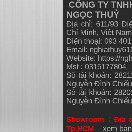
CÔNG TY TNHH
NGỌC THUỶ
Địa chỉ: 611/93 Đ
Chí Minh, Việt N
Điện thoại: 093 40
Email:
nghiathuy6
Website: https://ng
Mst : 0315177804
Số tài khoản: 282
Nguyễn Đình Chiể
Số tài khoản: 282
Nguyễn Đình Chiể
:
Showroom
Địa 
Tp.HCM
- xem bản