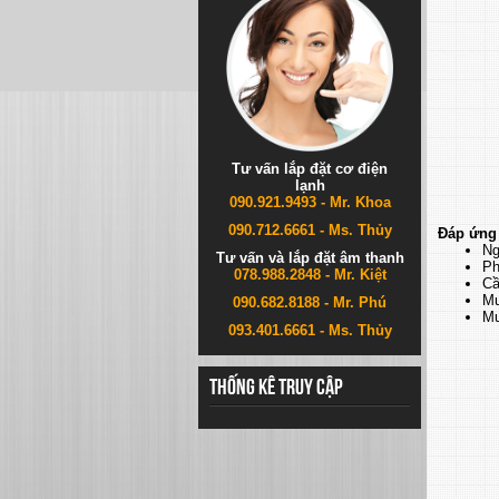
Tư vấn lắp đặt cơ điện
lạnh
090.921.9493 - Mr. Khoa
090.712.6661 - Ms. Thủy
Đáp ứng
Ng
Tư vấn và lắp đặt âm thanh
Ph
078.988.2848 - Mr. Kiệt
Cầ
M
090.682.8188 - Mr. Phú
Mu
093.401.6661 - Ms. Thủy
Thống kê truy cập