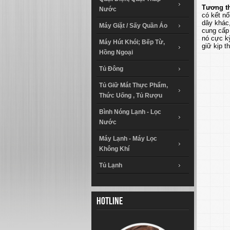
Tương t
Nước
có kết nố
dây khác,
Máy Giặt / Sấy Quần Áo
cung cấp 
nó cực kỳ
Máy Hút Khói; Bếp Từ,
giữ kịp t
Hồng Ngoại
Tủ Đông
Tủ Giữ Mát Thực Phẩm,
Thức Uống , Tủ Rượu
Bình Nóng Lạnh - Lọc
Nước
Máy Lạnh - Máy Lọc
Không Khí
Tủ Lạnh
Hotline