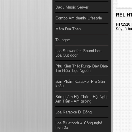
Dac / Music Server
REL HT
Combo Âm thanh/ Lifestyle
HT/1510 
Đây là bả
Mâm Đĩa Than
Tai nghe
Loa Subwoofer- Sound bar-
Loa Out door
Phụ Kiện Triệt Rung- Dây Dẫn-
Tín Hiệu- Lọc Nguồn,
Sản Phẩm Karaoke -Pro Sân
khấu
Sản phẩm Hội Thảo - Hội Nghị-
Âm Trần - Âm tường
Loa Karaoke Di Động
Loa Bluetooth & Công nghệ
hiện đại