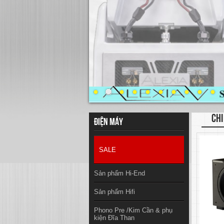
CHI
Điện máy
SALE
Sản phẩm Hi-End
Sản phẩm Hifi
Phono Pre /Kim Cần & phụ
kiện Đĩa Than