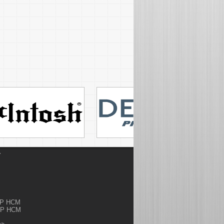
Ỷ
.TP HCM
.TP HCM