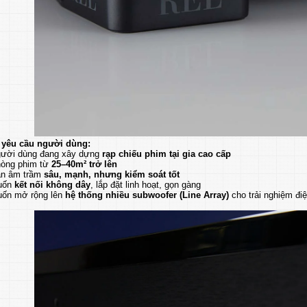
 yêu cầu người dùng:
ười dùng đang xây dựng
rạp chiếu phim tại gia cao cấp
òng phim từ
25–40m² trở lên
n âm trầm
sâu, mạnh, nhưng kiểm soát tốt
uốn
kết nối không dây
, lắp đặt linh hoạt, gọn gàng
ốn mở rộng lên
hệ thống nhiều subwoofer (Line Array)
cho trải nghiệm đi