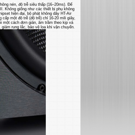
không nén, độ trễ siêu thấp (16–20ms). Để
II. Không giống như các thiết bị phụ không
ipset hiện đại, bộ phát không dây HT-Air
ấp một độ trễ (độ trễ) chỉ 16-20 mili giây,
ói một cách đơn giản, âm trầm theo kịp và
 giảm rung lắc, bảo vệ loa khi vận chuyển.