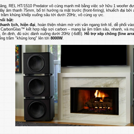
năng, REL HT/1510 Predator vô cùng mạnh mẽ bằng việc sở hữu 1 woofer đư
ây âm thanh 75mm, bố trí hướng ra mặt trước (front-firring), khuếch đại bởi
i trầm khủng khiếp xuống sâu tới dưới 20Hz, vô cùng uy ực.
nổi bật:
thanh lịch, hiện đại
, hoàn thiện nhám mờ với vân ngang tinh tế, dễ phối vào 
CarbonGlas™ kết hợp nắp sợi carbon – mang lại âm trầm sâu, nhanh, và 
 ổn định, đủ sức đánh xuống dưới 20Hz (-6dB).
Hỗ trợ xếp chồng (line arra
ống trầm "khủng long" lên tới
8000W
.