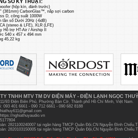
NG SỐ KỸ THUẬT:
oofer (hộp kín, đánh trước)
5" (381mm) CarbonGlas™, nắp sợi carbon
ss D, công suất 1000W
n tần số Dưới 20Hz (-6dB)
RCA (stereo & LFE), XLR (LFE)
 Hỗ trợ HT-Air / Airship II
ớc 540 x 457 x 494 mm
ng 45,22 kg
TY TNHH MTV TM DV ĐIỆN MÁY - ĐIỆN LẠNH NGỌC THU
 611/93 Điện Biên Phủ, Phường Bàn Cờ, Thành phố Hồ Chí Minh, Việt Nam.
i: 093 401 6661 - 090 712 6661 - 090 682 8188
hiathuy611@gmail.com
https://nghiathuyaudio.vn
15177804
hoản: 2821100240007 tại ngân hàng TMCP Quân Đội,CN Nguyễn Đình Chiểu
hoản: 2820103150005 tại ngân hàng TMCP Quân Đội,CN Nguyễn Đình Chiểu