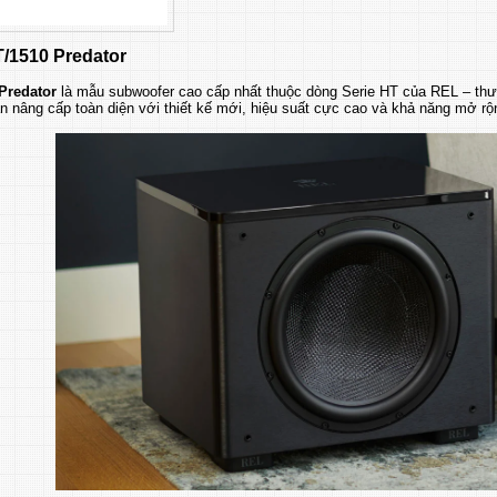
/1510 Predator
Predator
là mẫu subwoofer cao cấp nhất thuộc dòng Serie HT của REL – thươ
n nâng cấp toàn diện với thiết kế mới, hiệu suất cực cao và khả năng mở rộn