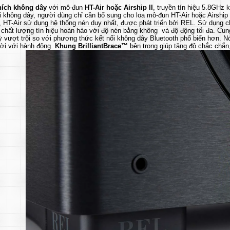
hích không dây
với mô-đun
HT-Air hoặc Airship II
, truyền tín hiệu 5.8GHz 
i không dây, người dùng chỉ cần bổ sung cho loa mô-đun HT-Air hoặc Airship 
 HT-Air sử dụng hệ thống nén duy nhất, được phát triển bởi REL. Sử dụng ch
chất lượng tín hiệu hoàn hảo với độ nén bằng không và độ động tối đa. Cung c
 vượt trội so với phương thức kết nối không dây Bluetooth phổ biến hơn. N
hời với hành động.
Khung BrilliantBrace™
bên trong giúp tăng độ chắc chắn,