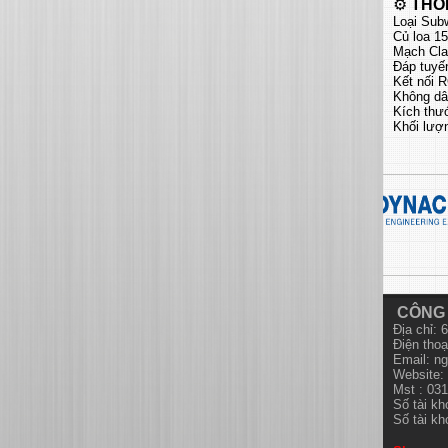
⚙️
THÔ
Loại Subw
Củ loa 1
Mạch Cla
Đáp tuyế
Kết nối 
Không dây
Kích thư
Khối lượ
CÔNG 
Địa chỉ:
Điện thoạ
Email:
ng
Website: 
Mst : 03
Số tài k
Số tài k