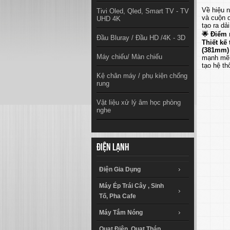
Về hiệu 
Tivi Oled, Qled, Smart TV - TV
và cuộn d
UHD 4K
tạo ra dả
🌟
Điểm 
Đầu Bluray / Đầu HD /4K - 3D
Thiết kế 
(381mm)
Máy chiếu/ Màn chiếu
mạnh mẽ,
tạo hệ th
Kệ chân máy / phụ kiện chống
rung
Vật liệu xử lý âm học phòng
nghe
Điện lạnh
Điện Gia Dụng
Máy Ép Trái Cây , Sinh
Tố, Pha Cafe
Máy Tắm Nóng
Quạt Điện, Quạt Tháp