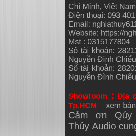
Chí Minh, Việt N
Điện thoại: 093 40
Email:
nghiathuy6
Website: https://ng
Mst : 0315177804
Số tài khoản: 282
Nguyễn Đình Chiể
Số tài khoản: 282
Nguyễn Đình Chiể
:
Showroom
Địa 
Tp.HCM
- xem bản
Cảm ơn Qúy 
Thủy
Audio
cung