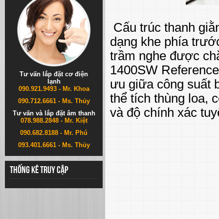
Cấu trúc thanh giằn
dạng khe phía trướ
trầm nghe được chặ
1400SW Reference 
Tư vấn lắp đặt cơ điện
ưu giữa công suất 
lạnh
090.921.9493 - Mr. Khoa
thể tích thùng loa, 
090.712.6661 - Ms. Thủy
và độ chính xác tuy
Tư vấn và lắp đặt âm thanh
078.988.2848 - Mr. Kiệt
090.682.8188 - Mr. Phú
093.401.6661 - Ms. Thủy
Thống kê truy cập