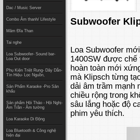
Dac / Music Server
Subwoofer Kli
Combo Âm thanh/ Lifestyle
Mâm Đĩa Than
Tai nghe
Loa Subwoofer mới
Loa Subwoofer- Sound bar-
1400SW được chế t
Loa Out door
hoàn toàn mới xứng 
Phụ Kiện Triệt Rung- Dây Dẫn-
Tín Hiệu- Lọc Nguồn,
mà Klipsch từng tạ
dải âm trầm mạnh m
Sản Phẩm Karaoke -Pro Sân
khấu
chiều rộng trong kh
sâu lắng hoặc độ ca
Sản phẩm Hội Thảo - Hội Nghị-
Âm Trần - Âm tường
phim yêu thích.
Loa Karaoke Di Động
Loa Bluetooth & Công nghệ
hiện đại