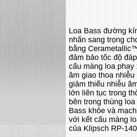
Loa Bass đường kí
nhấn sang trọng ch
bằng Cerametallic™
đảm bảo tốc độ đáp
cấu màng loa phay x
âm giao thoa nhiễu 
giảm thiểu nhiễu â
lớn liên tục trong t
bên trong thùng loa
Bass khỏe và mạch 
với kết cấu màng l
của Klipsch RP-140