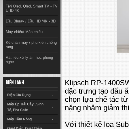
Tivi Oled, Qled, Smart TV - TV
UHD 4K
Đầu Bluray / Đầu HD /4K - 3D
Máy chiếu/ Màn chiếu
Kệ chân máy / phụ kiện chống
rung
Vật liệu xử lý âm học phòng
nghe
Klipsch RP-1400SW
Điện lạnh
đặc trưng tạo dấu 
Điện Gia Dụng
chọn lựa chế tác t
Máy Ép Trái Cây , Sinh
nặng nhằm giảm thi
Tố, Pha Cafe
Máy Tắm Nóng
Với thiết kế loa Sub
Quạt Điện, Quạt Tháp