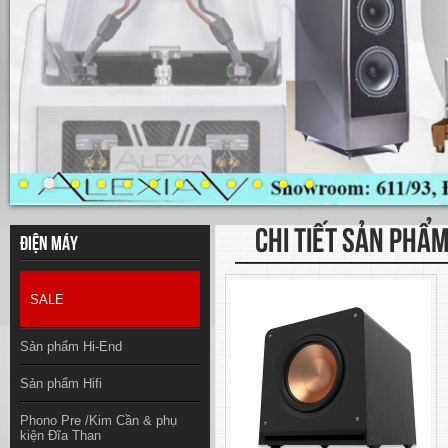
CHI TIẾT SẢN PHẨ
Điện máy
SALE
Sản phẩm Hi-End
Sản phẩm Hifi
Phono Pre /Kim Cần & phụ
kiện Đĩa Than