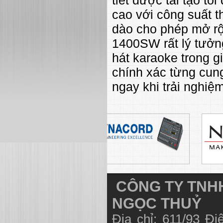
cao với công suất 
dào cho phép mở rộ
1400SW rất lý tưởn
hát karaoke trong g
chính xác từng cun
ngay khi trải nghi
CÔNG TY TNHH
NGỌC THUỶ
Địa chỉ: 611/93 Đ