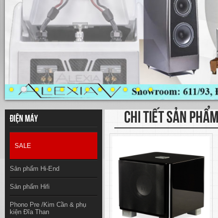
CHI TIẾT SẢN PHẨ
Điện máy
SALE
Sản phẩm Hi-End
Sản phẩm Hifi
Phono Pre /Kim Cần & phụ
kiện Đĩa Than