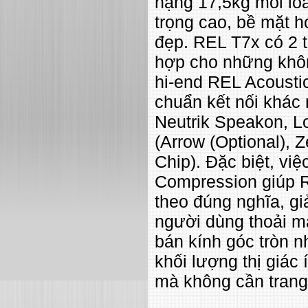
nặng 17,5kg mỗi loa
trọng cao, bề mặt h
đẹp. REL T7x có 2 t
hợp cho những khôn
hi-end REL Acoustic
chuẩn kết nối khác 
Neutrik Speakon, L
(Arrow (Optional), 
Chip). Đặc biệt, việ
Compression giúp R
theo đúng nghĩa, gi
người dùng thoải mái
bán kính góc tròn 
khối lượng thị giác 
mà không cần trang 