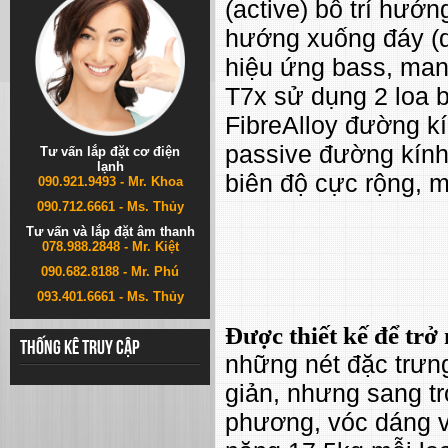
(active) bố trí hướn
hướng xuống đáy (d
hiệu ứng bass, mang
T7x sử dụng 2 loa 
FibreAlloy đường k
passive đường kính
Tư vấn lắp đặt cơ điện
lạnh
biên độ cực rộng, m
090.921.9493 - Mr. Khoa
090.712.6661 - Ms. Thủy
Tư vấn và lắp đặt âm thanh
078.988.2848 - Mr. Kiệt
090.682.8188 - Mr. Phú
093.401.6661 - Ms. Thủy
Được thiết kế để trở
Thống kê truy cập
những nét đặc trưn
giản, nhưng sang tr
phương, vóc dáng v