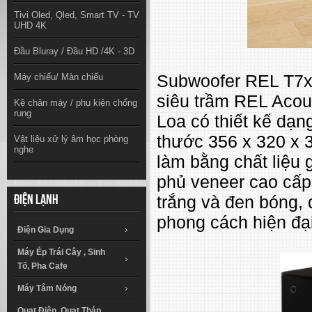
Tivi Oled, Qled, Smart TV - TV
UHD 4K
Đầu Bluray / Đầu HD /4K - 3D
Subwoofer REL T7x 
Máy chiếu/ Màn chiếu
siêu trầm REL Acous
Kệ chân máy / phụ kiện chống
rung
Loa có thiết kế dạn
thước 356 x 320 x 
Vật liệu xử lý âm học phòng
nghe
làm bằng chất liệu 
phủ veneer cao cấp
trắng và đen bóng,
Điện lạnh
phong cách hiện đại
Điện Gia Dụng
Máy Ép Trái Cây , Sinh
Tố, Pha Cafe
Máy Tắm Nóng
Quạt Điện, Quạt Tháp