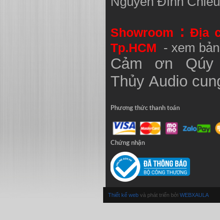
Nguyễn Đình Chiể
:
Showroom
Địa 
Tp.HCM
- xem bản
Cảm ơn Qúy 
Thủy
Audio
cung
Phương thức thanh toán
Chứng nhận
Thiết kế web
và phát triển bởi
WEBXAULA