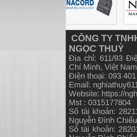
CÔNG TY TNHH
NGỌC THUỶ
Địa chỉ: 611/93 Đ
Chí Minh, Việt N
Điện thoại: 093 40
Email:
nghiathuy6
Website: https://ng
Mst : 0315177804
Số tài khoản: 282
Nguyễn Đình Chiể
Số tài khoản: 282