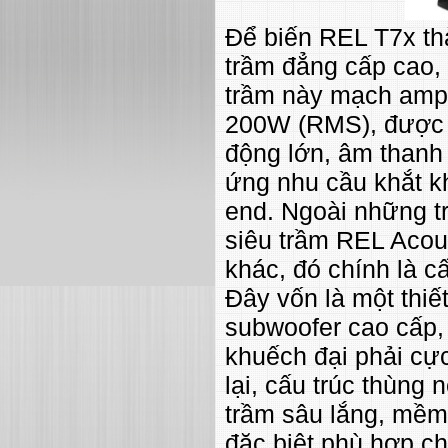
Để biến REL T7x thà
trầm đẳng cấp cao, 
trầm này mạch ampli
200W (RMS), được đ
động lớn, âm thanh 
ứng nhu cầu khắt k
end. Ngoài những tr
siêu trầm REL Acous
khác, đó chính là cấ
Đây vốn là một thiế
subwoofer cao cấp, 
khuếch đại phải cự
lại, cấu trúc thùng
trầm sâu lắng, mềm m
đặc biệt phù hợp c