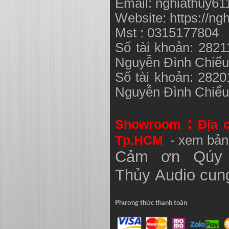
Email:
nghiathuy6
Website: https://ng
Mst : 0315177804
Số tài khoản: 282
Nguyễn Đình Chiể
Số tài khoản: 282
Nguyễn Đình Chiể
:
Showroom
Địa 
Tp.HCM
- xem bản
Cảm ơn Qúy 
Thủy
Audio
cung
Phương thức thanh toán