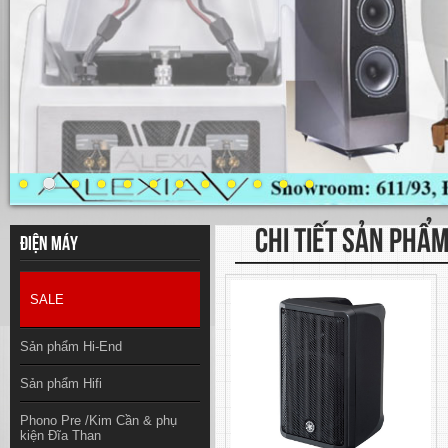
CHI TIẾT SẢN PHẨ
Điện máy
SALE
Sản phẩm Hi-End
Sản phẩm Hifi
Phono Pre /Kim Cần & phụ
kiện Đĩa Than