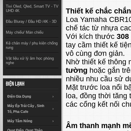
Tivi Oled, Qled, Smart TV - TV
Thiết kế chắc chắn
UHD 4K
Loa Yamaha CBR10 s
Đầu Bluray / Đầu HD /4K - 3D
chế tác từ nhựa cao
Máy chiếu/ Màn chiếu
Với kích thước
308
tay cầm thiết kế tiệ
Kệ chân máy / phụ kiện chống
rung
vô cùng đơn giản.
Vật liệu xử lý âm học phòng
Nhờ thiết kế thông
nghe
tường
hoặc gắn trên
nhiều nhu cầu sử d
Điện lạnh
Mặt trước loa nổi b
loa, đồng thời tăng
Điện Gia Dụng
các cổng kết nối chu
Máy Ép Trái Cây , Sinh
Tố, Pha Cafe
Máy Tắm Nóng
Âm thanh mạnh mẽ 
Quạt Điện, Quạt Tháp