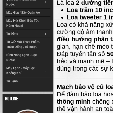
Là loa
2 đường tiế
Nước
Loa trầm 10 in
Máy Giặt / Sấy Quần Áo
Loa tweeter 1 i
Máy Hút Khói; Bếp Từ,
Loa có khả năng xử
Hồng Ngoại
cường độ âm thanh 
Tủ Đông
điều hướng phân t
Tủ Giữ Mát Thực Phẩm,
gian, hạn chế méo t
Thức Uống , Tủ Rượu
Đáp tuyến tần số
5
Bình Nóng Lạnh - Lọc
trẻo và mạnh mẽ – 
Nước
dùng trong các sự k
Máy Lạnh - Máy Lọc
Không Khí
Tủ Lạnh
Mạch bảo vệ củ lo
Để đảm bảo loa hoạ
Hotline
thông minh
chống q
thể vận hành an toà