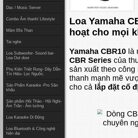
Dac / Music Server
Loa Yamaha CB
Combo Âm thanh/ Lifestyle
hoạt cho mọi 
Mâm Đĩa Than
Tai nghe
Yamaha CBR10
là 
Loa Subwoofer- Sound bar-
Loa Out door
CBR Series
của thư
sản xuất theo công
Phụ Kiện Triệt Rung- Dây Dẫn-
Tín Hiệu- Lọc Nguồn,
thanh mạnh mẽ vượt 
cho cả
lắp đặt cố đ
Sản Phẩm Karaoke -Pro Sân
khấu
Sản phẩm Hội Thảo - Hội Nghị-
Âm Trần - Âm tường
Loa Karaoke Di Động
Loa Bluetooth & Công nghệ
hiện đại