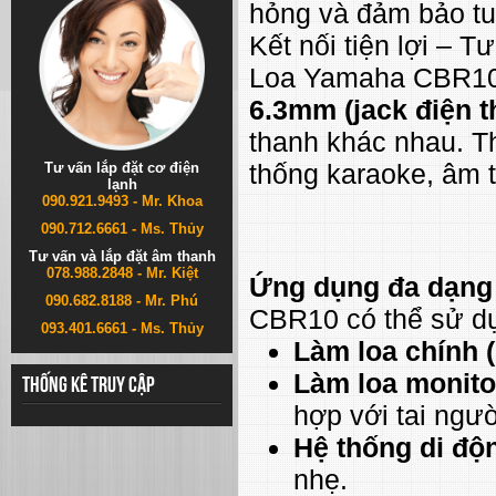
hỏng và đảm bảo tuổ
Kết nối tiện lợi – T
Loa Yamaha CBR10
6.3mm (jack điện t
thanh khác nhau. Thi
thống karaoke, âm 
Tư vấn lắp đặt cơ điện
lạnh
090.921.9493 - Mr. Khoa
090.712.6661 - Ms. Thủy
Tư vấn và lắp đặt âm thanh
078.988.2848 - Mr. Kiệt
Ứng dụng đa dạng
090.682.8188 - Mr. Phú
CBR10 có thể sử dụ
093.401.6661 - Ms. Thủy
Làm loa chính 
Làm loa monito
Thống kê truy cập
hợp với tai ngư
Hệ thống di độ
nhẹ.