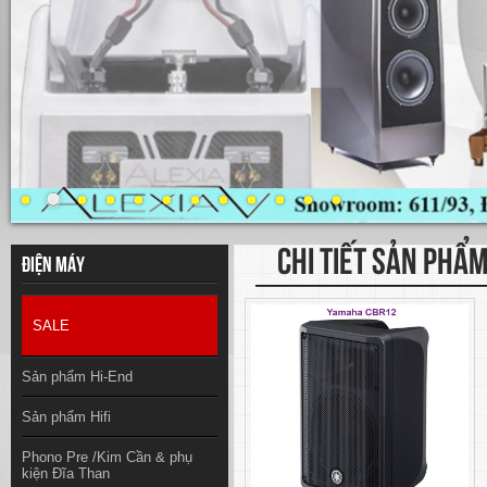
CHI TIẾT SẢN PHẨ
Điện máy
SALE
Sản phẩm Hi-End
Sản phẩm Hifi
Phono Pre /Kim Cần & phụ
kiện Đĩa Than