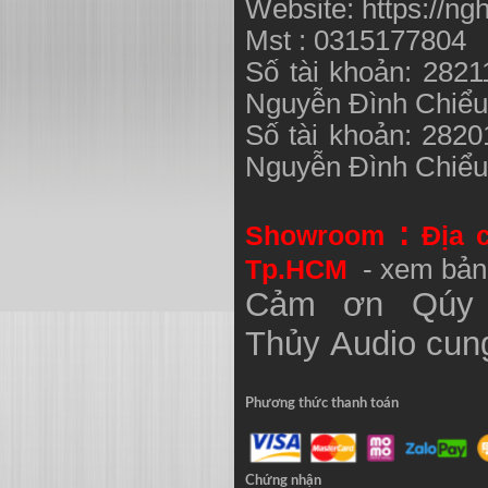
Website: https://ng
Mst : 0315177804
Số tài khoản: 282
Nguyễn Đình Chiể
Số tài khoản: 282
Nguyễn Đình Chiể
:
Showroom
Địa 
Tp.HCM
- xem bản
Cảm ơn Qúy 
Thủy
Audio
cung
Phương thức thanh toán
Chứng nhận