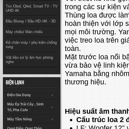
trong các sự kiện và
Tivi Oled, Qled, Smart TV - TV
UHD 4K
Thùng loa được là
Đầu Bluray / Đầu HD /4K - 3D
hoàn thiện với lớp
mọi môi trường. Ya
Máy chiếu/ Màn chiếu
việc treo loa trên 
Kệ chân máy / phụ kiện chống
toàn.
rung
Mặt trước loa nổi b
Vật liệu xử lý âm học phòng
nghe
vừa bảo vệ linh ki
Yamaha bằng nhôm 
thương hiệu.
Điện lạnh
Điện Gia Dụng
Máy Ép Trái Cây , Sinh
Hiệu suất âm than
Tố, Pha Cafe
Cấu trúc loa 2
Máy Tắm Nóng
LF: Woofer 12" v
Quạt Điện, Quạt Tháp