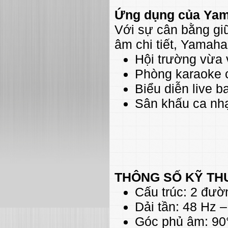
Ứng dụng của Ya
Với sự cân bằng gi
âm chi tiết, Yamah
Hội trường vừa 
Phòng karaoke 
Biểu diễn live b
Sân khấu ca nhạ
THÔNG SỐ KỸ TH
Cấu trúc: 2 đườ
Dải tần: 48 Hz 
Góc phủ âm: 90°