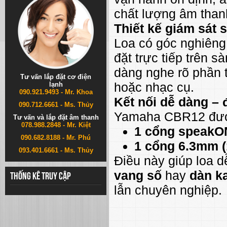
chất lượng âm than
Thiết kế giám sát 
Loa có góc nghiên
đặt trực tiếp trên 
dàng nghe rõ phần t
Tư vấn lắp đặt cơ điện
hoặc nhạc cụ.
lạnh
090.921.9493 - Mr. Khoa
Kết nối dễ dàng – 
090.712.6661 - Ms. Thủy
Yamaha CBR12 được
Tư vấn và lắp đặt âm thanh
078.988.2848 - Mr. Kiệt
1 cổng speak
090.682.8188 - Mr. Phú
1 cổng 6.3mm (1
093.401.6661 - Ms. Thủy
Điều này giúp loa 
vang số
hay
dàn k
Thống kê truy cập
lẫn chuyên nghiệp.