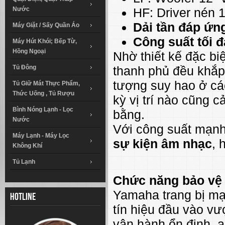
Nước
HF: Driver nén 
Dải tần đáp ứn
Máy Giặt / Sấy Quần Áo
Công suất tối đ
Máy Hút Khói; Bếp Từ,
Hồng Ngoại
Nhờ thiết kế đặc 
Tủ Đông
thanh phủ đều khắp
tượng suy hao ở các
Tủ Giữ Mát Thực Phẩm,
Thức Uống , Tủ Rượu
kỳ vị trí nào cũng 
Bình Nóng Lạnh - Lọc
bằng.
Nước
Với công suất mạn
Máy Lạnh - Máy Lọc
sự kiện âm nhạc
, 
Không Khí
Tủ Lạnh
Chức năng bảo vệ
Yamaha trang bị m
Hotline
tín hiệu đầu vào v
vận hành ổn định, a