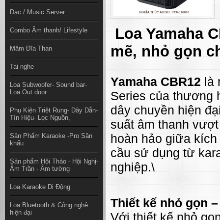
Dac / Music Server
Loa Yamaha CB
Combo Âm thanh/ Lifestyle
mẽ, nhỏ gọn ch
Mâm Đĩa Than
Tai nghe
Yamaha CBR12
là 
Loa Subwoofer- Sound bar-
Loa Out door
Series của thương 
dây chuyền hiện đại
Phụ Kiện Triệt Rung- Dây Dẫn-
Tín Hiệu- Lọc Nguồn,
suất âm thanh vượ
hoàn hảo giữa kích
Sản Phẩm Karaoke -Pro Sân
khấu
cầu sử dụng từ kar
Sản phẩm Hội Thảo - Hội Nghị-
nghiệp.\
Âm Trần - Âm tường
Loa Karaoke Di Động
Thiết kế nhỏ gọn –
Loa Bluetooth & Công nghệ
hiện đại
Với thiết kế nhỏ gọn