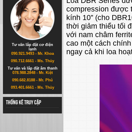
Loa DBR Series được
compression được th
kính 10” (cho DBR1
thời giảm thiểu tối
với nam châm ferrit
cao một cách chính 
Tư vấn lắp đặt cơ điện
lạnh
ngay cả khi loa hoạ
090.921.9493 - Mr. Khoa
090.712.6661 - Ms. Thủy
Tư vấn và lắp đặt âm thanh
078.988.2848 - Mr. Kiệt
090.682.8188 - Mr. Phú
093.401.6661 - Ms. Thủy
Thống kê truy cập