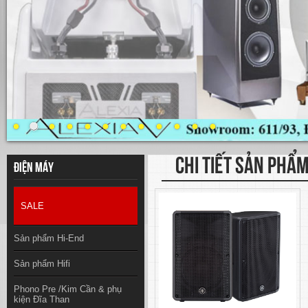
CHI TIẾT SẢN PHẨ
Điện máy
SALE
Sản phẩm Hi-End
Sản phẩm Hifi
Phono Pre /Kim Cần & phụ
kiện Đĩa Than