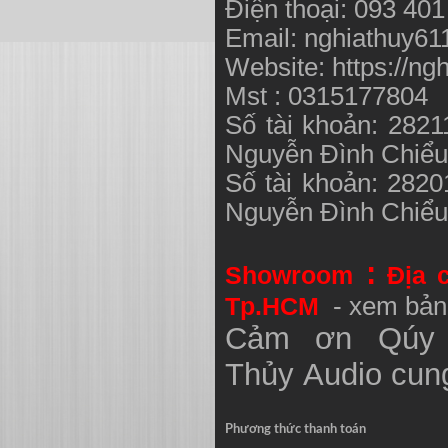
Điện thoại: 093 40
Email:
nghiathuy6
Website: https://ng
Mst : 0315177804
Số tài khoản: 282
Nguyễn Đình Chiể
Số tài khoản: 282
Nguyễn Đình Chiể
:
Showroom
Địa 
Tp.HCM
- xem bản
Cảm ơn Qúy 
Thủy
Audio
cung
Phương thức thanh toán