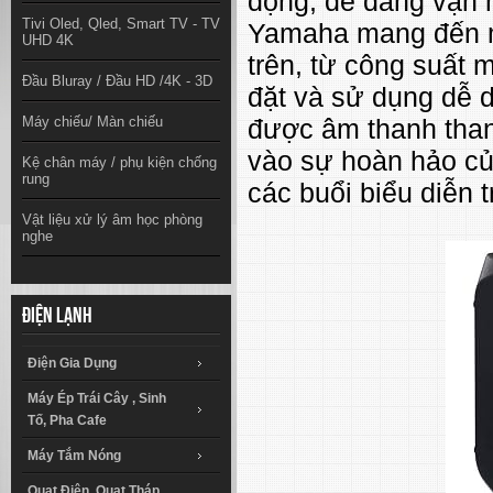
động, dễ dàng vận 
Tivi Oled, Qled, Smart TV - TV
Yamaha mang đến mộ
UHD 4K
trên, từ công suất 
Đầu Bluray / Đầu HD /4K - 3D
đặt và sử dụng dễ 
Máy chiếu/ Màn chiếu
được âm thanh than
vào sự hoàn hảo củ
Kệ chân máy / phụ kiện chống
rung
các buổi biểu diễn t
Vật liệu xử lý âm học phòng
nghe
Điện lạnh
Điện Gia Dụng
Máy Ép Trái Cây , Sinh
Tố, Pha Cafe
Máy Tắm Nóng
Quạt Điện, Quạt Tháp