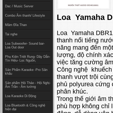
Dac / Music Server
Loa Yamaha DB
Combo Âm thanh/ Lifestyle
Mâm Đĩa Than
Loa Yamaha DBR10 
Tai nghe
thanh nổi tiếng nư
Loa Subwoofer- Sound bar-
năng mang đến một 
Loa Out door
lượng, độ chính xá
Phụ Kiện Triệt Rung- Dây Dẫn-
Tín Hiệu- Lọc Nguồn,
việc tăng cường âm
Công nghệ khuếch đ
Sản Phẩm Karaoke -Pro Sân
khấu
thanh vượt trội cùn
phủ polyurea cứng 
Sản phẩm Hội Thảo - Hội Nghị-
Âm Trần - Âm tường
phân khúc.
Loa Karaoke Di Động
Trong thế giới âm t
phù hợp không chỉ l
Loa Bluetooth & Công nghệ
hiện đại