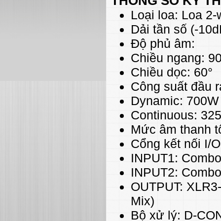
THÔNG SỐ KỸ T
Loại loa: Loa 2-
Dải tần số (-10
Độ phủ âm:
Chiều ngang: 90
Chiều dọc: 60°
Công suất đầu r
Dynamic: 700W 
Continuous: 32
Mức âm thanh t
Cổng kết nối I/O
INPUT1: Combo
INPUT2: Combo 
OUTPUT: XLR3-3
Mix)
Bộ xử lý: D-C