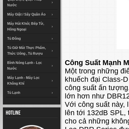
Nước
Máy Giặt / Sấy Quần Áo
Máy Hút Khói; Bếp Từ,
Hồng Ngoại
Tủ Đông
Tủ Giữ Mát Thực Phẩm,
Thức Uống , Tủ Rượu
Công Suất Mạnh M
Bình Nóng Lạnh - Lọc
Nước
Một trong những điể
khuếch đại Class-D
Máy Lạnh - Máy Lọc
Không Khí
công suất ấn tượng
Tủ Lạnh
lớn hơn như DBR12 
Với công suất này,
lên tới 132dB SPL, 
Hotline
cho cả những không