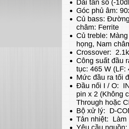
Dải tần số (-10
Góc phủ âm: 90
Củ bass: Đường 
châm: Ferrite
Củ treble: Màng 
họng, Nam châm:
Crossover: 2.1k
Công suất đầu r
tục: 465 W (LF:
Mức đầu ra tối 
Đầu nối I / O:
pin x 2 (Không 
Through hoặc C
Bộ xử lý: D-C
Tản nhiệt: Làm 
Yêu cầu nguồn: 