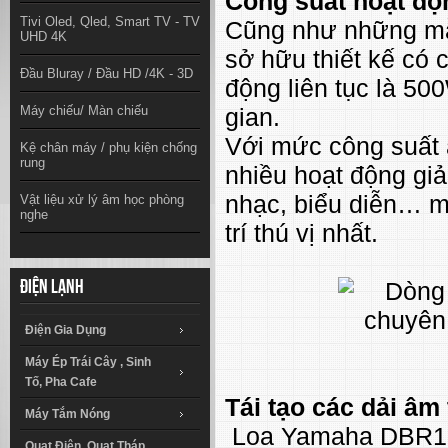
Công suất hoạt đ
Tivi Oled, Qled, Smart TV - TV
Cũng như những mẫ
UHD 4K
sở hữu thiết kế có 
Đầu Bluray / Đầu HD /4K - 3D
động liên tục là 5
Máy chiếu/ Màn chiếu
gian.
Với mức công suất 
Kệ chân máy / phụ kiện chống
rung
nhiều hoạt động giả
nhạc, biểu diễn… m
Vật liệu xử lý âm học phòng
nghe
trí thú vị nhất.
Điện lạnh
Điện Gia Dụng
Máy Ép Trái Cây , Sinh
Tố, Pha Cafe
Tái tạo các dải âm
Máy Tắm Nóng
Loa Yamaha DBR15 
Quạt Điện, Quạt Tháp