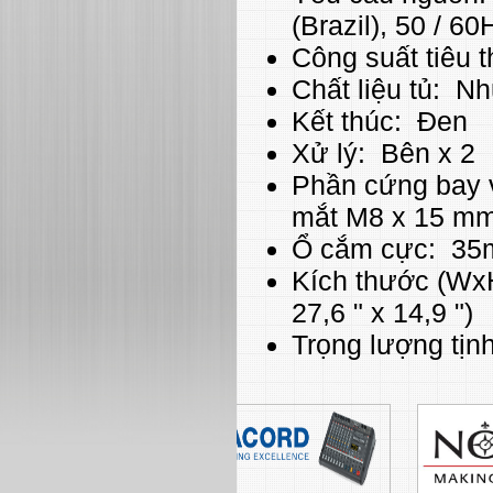
(Brazil), 50 / 60
Công suất tiêu 
Chất liệu tủ: N
Kết thúc: Đen
Xử lý: Bên x 2
Phần cứng bay v
mắt M8 x 15 mm
Ổ cắm cực: 35m
Kích thước (Wx
27,6 " x 14,9 ")
Trọng lượng tịnh