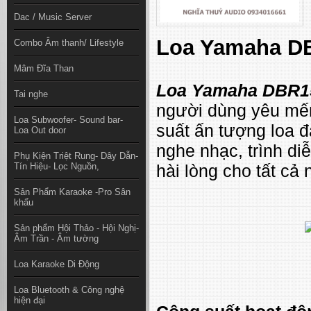
Dac / Music Server
Loa Yamaha DB
Combo Âm thanh/ Lifestyle
Mâm Đĩa Than
Loa Yamaha DBR1
Tai nghe
người dùng yêu mế
Loa Subwoofer- Sound bar-
suất ấn tượng loa đ
Loa Out door
nghe nhạc, trình di
Phụ Kiện Triệt Rung- Dây Dẫn-
Tín Hiệu- Lọc Nguồn,
hài lòng cho tất cả
Sản Phẩm Karaoke -Pro Sân
khấu
Sản phẩm Hội Thảo - Hội Nghị-
Âm Trần - Âm tường
Loa Karaoke Di Động
Loa Bluetooth & Công nghệ
hiện đại