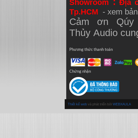
:
Showroom
Địa 
Tp.HCM
- xem bản
Cảm ơn Qúy 
Thủy
Audio
cung
Phương thức thanh toán
Chứng nhận
Thiết kế web
và phát triển bởi
WEBXAULA