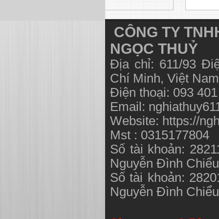
CÔNG TY TNHH
NGỌC THUỶ
Địa chỉ: 611/93 Đ
Chí Minh, Việt N
Điện thoại: 093 40
Email:
nghiathuy6
Website: https://ng
Mst : 0315177804
Số tài khoản: 282
Nguyễn Đình Chiể
Số tài khoản: 282
Nguyễn Đình Chiể