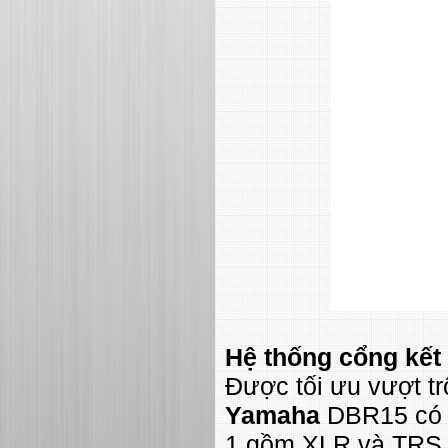
Hệ thống cổng kết 
Được tối ưu vượt t
Yamaha
DBR15 có t
1 gồm XLR và TRS Đ