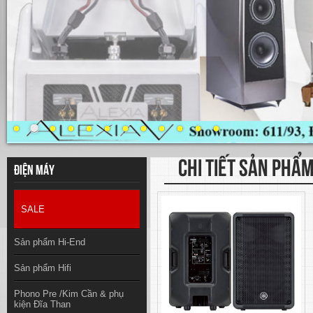
CHI TIẾT SẢN PHẨ
Điện máy
SALE
Sản phẩm Hi-End
Sản phẩm Hifi
Phono Pre /Kim Cần & phụ
kiện Đĩa Than