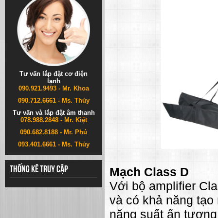
Tư vấn lắp đặt cơ điện
lạnh
090.921.9493 - Mr. Khoa
090.712.6661 - Ms. Thủy
Tư vấn và lắp đặt âm thanh
078.988.2848 - Mr. Kiệt
090.682.8188 - Mr. Phú
093.401.6661 - Ms. Thủy
Mạch Class D
Thống kê truy cập
Với bộ amplifier Cl
và có khả năng tạo 
năng suất ấn tượng