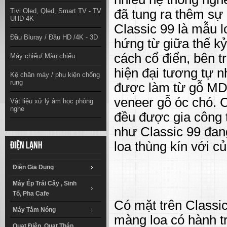
Tivi Oled, Qled, Smart TV - TV
đã tung ra thêm sự
UHD 4K
Classic 99 là mẫu l
Đầu Bluray / Đầu HD /4K - 3D
hứng từ giữa thế k
cách cổ điển, bên t
Máy chiếu/ Màn chiếu
hiện đại tương tự 
Kệ chân máy / phụ kiện chống
rung
được làm từ gỗ MD
veneer gỗ óc chó. 
Vật liệu xử lý âm học phòng
nghe
đều được gia công 
như Classic 99 đang
loa thùng kín với c
Điện lạnh
Điện Gia Dụng
Máy Ép Trái Cây , Sinh
Tố, Pha Cafe
Có mặt trên Classi
Máy Tắm Nóng
màng loa có hành t
Quạt Điện, Quạt Tháp