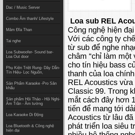
Dac / Music Server
Combo Âm thanh/ Lifestyle
Loa sub REL Acou
Công nghệ hiện đại
Mâm Đĩa Than
Với các công ty ch
Tai nghe
từ sub để nghe nhạ
Loa Subwoofer- Sound bar-
châm “chỉ làm một v
Loa Out door
cho tín hiệu bass c
Phụ Kiện Triệt Rung- Dây Dẫn-
thanh của loa chín
Tín Hiệu- Lọc Nguồn,
REL Acoustics vừa 
Sản Phẩm Karaoke -Pro Sân
khấu
Classic 99. Trong k
mắt cách đây hơn 1 
Sản phẩm Hội Thảo - Hội Nghị-
Âm Trần - Âm tường
tiến để mang tới d
Loa Karaoke Di Động
Acoustics từ lâu đã 
phát triển loa siê
Loa Bluetooth & Công nghệ
hiện đại
nhiều hệ thống ngh