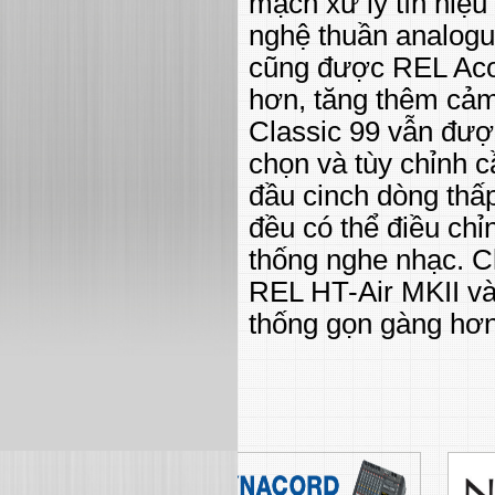
mạch xử lý tín hiệ
nghệ thuần analogue
cũng được REL Acou
hơn, tăng thêm cảm 
Classic 99 vẫn được
chọn và tùy chỉnh 
đầu cinch dòng thấ
đều có thể điều ch
thống nghe nhạc. C
REL HT-Air MKII và 
thống gọn gàng hơ