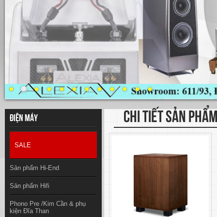
CHI TIẾT SẢN PHẨ
Điện máy
SALE
Sản phẩm Hi-End
Sản phẩm Hifi
Phono Pre /Kim Cần & phụ
kiện Đĩa Than