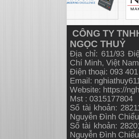
CÔNG TY TNHH
NGỌC THUỶ
Địa chỉ: 611/93 Đ
Chí Minh, Việt N
Điện thoại: 093 40
Email:
nghiathuy6
Website: https://ng
Mst : 0315177804
Số tài khoản: 282
Nguyễn Đình Chiể
Số tài khoản: 282
Nguyễn Đình Chiể