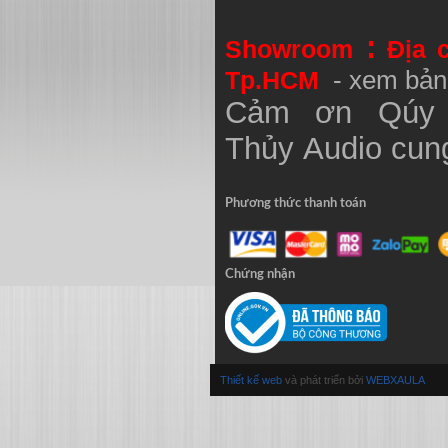
:
Showroom
Địa 
Tp.HCM
- xem bản
Cảm ơn Qúy 
Thủy
Audio
cung
Phương thức thanh toán
Chứng nhận
Thiết kế web
và phát triển bởi
WEBXAULA