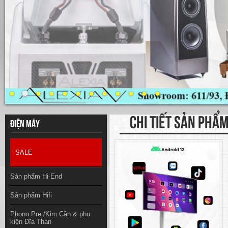
CHI TIẾT SẢN PHẨ
Điện máy
SALE
Sản phẩm Hi-End
Sản phẩm Hifi
Phono Pre /Kim Cần & phụ
kiện Đĩa Than