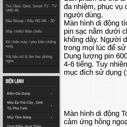
đa nhiệm, phục vụ c
Tivi Oled, Qled, Smart TV - TV
UHD 4K
người dùng.
Đầu Bluray / Đầu HD /4K - 3D
Màn hình di động 
pin sạc nằm dưới ch
Máy chiếu/ Màn chiếu
không dây. Người d
Kệ chân máy / phụ kiện chống
trong mọi lúc để sử
rung
Dung lượng pin 600
Vật liệu xử lý âm học phòng
nghe
4-6 tiếng. Tuy nhiên
mục đích sử dụng (
Điện lạnh
Điện Gia Dụng
Máy Ép Trái Cây , Sinh
Tố, Pha Cafe
Màn hình di động 
Máy Tắm Nóng
cảm ứng hồng ngoại
Quạt Điện, Quạt Tháp