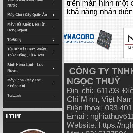
trên màn hình một 
Nước
khả năng nhận diện
Máy Giặt / Sấy Quần Áo
Máy Hút Khói; Bếp Từ,
Hồng Ngoại
Tủ Đông
Tủ Giữ Mát Thực Phẩm,
Thức Uống , Tủ Rượu
Bình Nóng Lạnh - Lọc
CÔNG TY TNHH
Nước
NGỌC THUỶ
Máy Lạnh - Máy Lọc
Không Khí
Địa chỉ: 611/93 Đ
Tủ Lạnh
Chí Minh, Việt N
Điện thoại: 093 40
Email:
nghiathuy6
Hotline
Website: https://ng