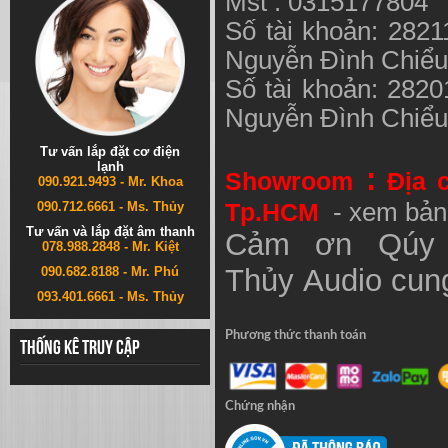
Mst : 0315177804
Số tài khoản: 282
Nguyễn Đình Chiể
Số tài khoản: 282
Nguyễn Đình Chiể
Tư vấn lắp đặt cơ điện
lạnh
:
Showroom
Địa 
090.921.9493 - Mr. Khoa
Tp.HCM
- xem bản
090.712.6661 - Ms. Thủy
Tư vấn và lắp đặt âm thanh
Cảm ơn Qúy 
078.988.2848 - Mr. Kiệt
Thủy
Audio
cung
090.682.8188 - Mr. Phú
093.401.6661 - Ms. Thủy
Phương thức thanh toán
Thống kê truy cập
Chứng nhận