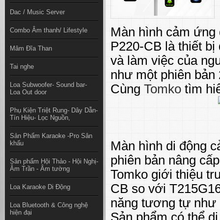
Dac / Music Server
Màn hình cảm ứng 
Combo Âm thanh/ Lifestyle
P220-CB là thiết bị
Mâm Đĩa Than
và làm việc của n
Tai nghe
như một phiên bản 2
Loa Subwoofer- Sound bar-
Cùng
Tomko
tìm hi
Loa Out door
Phụ Kiện Triệt Rung- Dây Dẫn-
Tín Hiệu- Lọc Nguồn,
Sản Phẩm Karaoke -Pro Sân
Màn hình di động 
khấu
phiên bản nâng cấp
Sản phẩm Hội Thảo - Hội Nghị-
Âm Trần - Âm tường
Tomko giới thiệu tr
CB so với T215G16 
Loa Karaoke Di Động
năng tương tự như 
Loa Bluetooth & Công nghệ
hiện đại
Sản phẩm có thể di