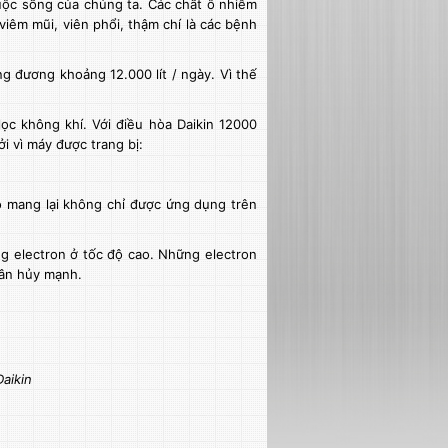
uộc sống của chúng ta. Các chất ô nhiễm
iêm mũi, viên phổi, thậm chí là các bệnh
g đương khoảng 12.000 lít / ngày. Vì thế
ọc không khí. Với điều hòa Daikin 12000
 vì máy được trang bị:
ó mang lại không chỉ được ứng dụng trên
g electron ở tốc độ cao. Những electron
hân hủy mạnh.
aikin