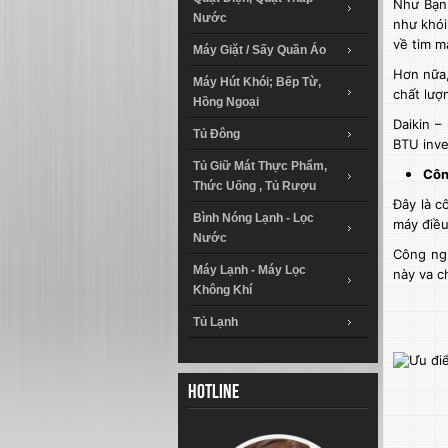
Như Bạn 
Nước
như khói
về tim m
Máy Giặt / Sấy Quần Áo
Hơn nữa,
Máy Hút Khói; Bếp Từ,
chất lượ
Hồng Ngoại
Daikin –
Tủ Đông
BTU inve
Tủ Giữ Mát Thực Phẩm,
Côn
Thức Uống , Tủ Rượu
Đây là c
Bình Nóng Lạnh - Lọc
máy điều
Nước
Công ngh
Máy Lạnh - Máy Lọc
này va c
Không Khí
Tủ Lạnh
Hotline