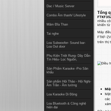
Dac / Music Server
Tổng q
Combo Âm thanh/ Lifestyle
F
TKF35
nhiều cô
Mâm Đĩa Than
khiển từ
Máy điều
Tai nghe
FTKF-ZV
trên thị 
Loa Subwoofer- Sound bar-
Loa Out door
Phụ Kiện Triệt Rung- Dây Dẫn-
Tín Hiệu- Lọc Nguồn,
Sản Phẩm Karaoke -Pro Sân
khấu
Sản phẩm Hội Thảo - Hội Nghị-
Âm Trần - Âm tường
Miệ
Mặt
Loa Karaoke Di Động
các
Loa Bluetooth & Công nghệ
xám
hiện đại