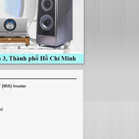
Wifi) Inveter
hí