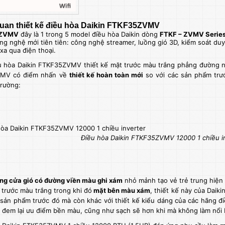
uan thiết kế điều hòa Daikin FTKF35ZVMV
ZVMV
đây là 1 trong 5 model điều hòa Daikin dòng
FTKF – ZVMV Serie
ng nghệ mới tiên tiên: công nghệ streamer, luồng gió 3D, kiểm soát duy 
 xa qua điện thoại.
 hòa Daikin FTKF35ZVMV thiết kế mặt trước màu trắng phẳng đường n
MV có điểm nhấn về
thiết kế hoàn toàn mới
so với các sản phẩm trướ
trường:
Điều hòa Daikin FTKF35ZVMV 12000 1 chiều i
ng cửa gió có đường viền màu ghi xám
nhỏ mảnh tạo vẻ trẻ trung hiện
 trước màu trắng trong khi đó
mặt bên màu xám
, thiết kế này của Daik
 sản phẩm trước đó mà còn khác với thiết kế kiểu dáng của các hãng đ
 đem lại ưu điểm bền màu, cũng như sạch sẽ hơn khi mà không làm nổi 