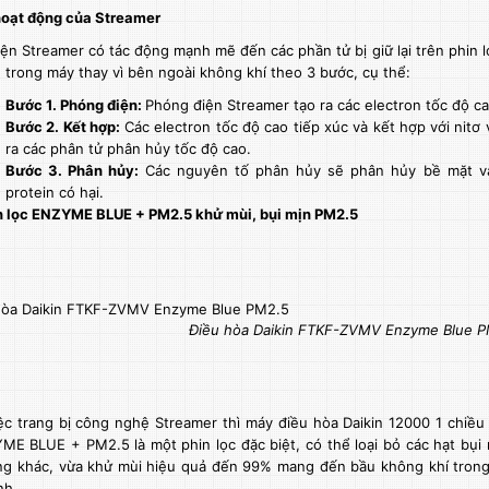
hoạt động của Streamer
ện Streamer có tác động mạnh mẽ đến các phần tử bị giữ lại trên phin l
 trong máy thay vì bên ngoài không khí theo 3 bước, cụ thể:
Bước 1. Phóng điện:
Phóng điện Streamer tạo ra các electron tốc độ ca
Bước 2. Kết hợp:
Các electron tốc độ cao tiếp xúc và kết hợp với nitơ
ra các phân tử phân hủy tốc độ cao.
Bước 3. Phân hủy:
Các nguyên tố phân hủy sẽ phân hủy bề mặt và
protein có hại.
n lọc ENZYME BLUE + PM2.5 khử mùi, bụi mịn PM2.5
Điều hòa Daikin FTKF-ZVMV Enzyme Blue 
ệc trang bị công nghệ Streamer thì máy điều hòa Daikin 12000 1 chi
ME BLUE + PM2.5 là một phin lọc đặc biệt, có thể loại bỏ các hạt bụi m
ng khác, vừa khử mùi hiệu quả đến 99% mang đến bầu không khí trong
nh.