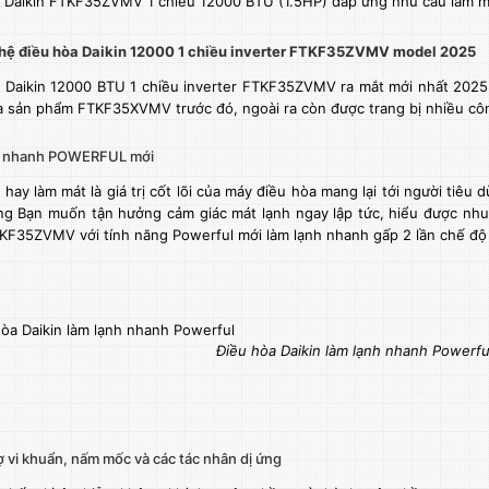
 Daikin FTKF35ZVMV 1 chiều 12000 BTU (1.5HP) đáp ứng nhu cầu làm 
hệ điều hòa Daikin 12000 1 chiều inverter FTKF35ZVMV model 2025
 Daikin 12000 BTU
1 chiều inverter FTKF35ZVMV ra mắt mới nhất 2025 
 sản phẩm FTKF35XVMV trước đó, ngoài ra còn được trang bị nhiều cô
h nhanh POWERFUL mới
hay làm mát là giá trị cốt lõi của máy điều hòa mang lại tới người tiêu d
g Bạn muốn tận hưởng cảm giác mát lạnh ngay lập tức, hiểu được nhu
KF35ZVMV với tính năng Powerful mới làm lạnh nhanh gấp 2 lần chế độ
Điều hòa Daikin làm lạnh nhanh Powerfu
 vi khuẩn, nấm mốc và các tác nhân dị ứng