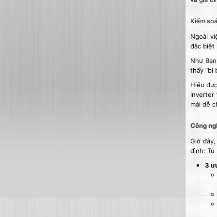
Kiểm soá
Ngoài vi
đặc biệt
Như Bạn 
thấy “bí
Hiểu đượ
inverter
mái dễ c
Công ngh
Giờ đây,
đình:
Tủ 
3 ư