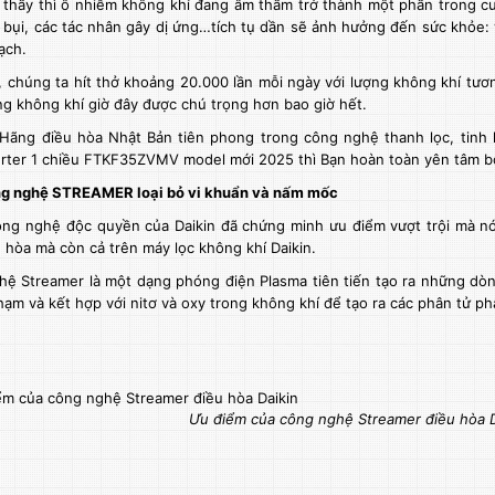
thấy thì ô nhiễm không khí đang âm thầm trở thành một phần trong c
 bụi, các tác nhân gây dị ứng…tích tụ dần sẽ ảnh hưởng đến sức khỏe: v
ạch.
 chúng ta hít thở khoảng 20.000 lần mỗi ngày với lượng không khí tươn
ng không khí giờ đây được chú trọng hơn bao giờ hết.
 Hãng điều hòa Nhật Bản tiên phong trong công nghệ thanh lọc, tinh l
rter 1 chiều
FTKF35ZVMV model mới 2025 thì Bạn hoàn toàn yên tâm bởi
g nghệ STREAMER loại bỏ vi khuẩn và nấm mốc
ông nghệ độc quyền của Daikin đã chứng minh ưu điểm vượt trội mà n
 hòa mà còn cả trên máy lọc không khí Daikin.
ệ Streamer là một dạng phóng điện Plasma tiên tiến tạo ra những dòn
hạm và kết hợp với nitơ và oxy trong không khí để tạo ra các phân tử p
Ưu điểm của công nghệ Streamer điều hòa D