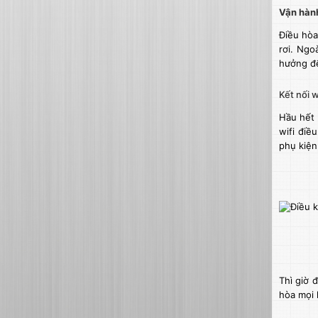
Vận hành
Điều hò
rơi. Ngo
hưởng đ
Kết nối w
Hầu hết
wifi điề
phụ kiện 
Thì giờ 
hòa mọi l