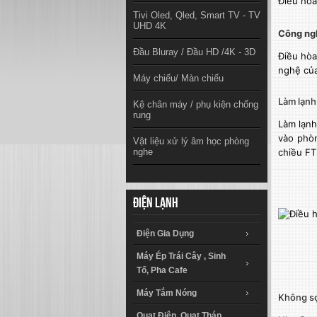
Điều hòa
Tivi Oled, Qled, Smart TV - TV
UHD 4K
Công ng
Đầu Bluray / Đầu HD /4K - 3D
Điều hòa
nghệ của
Máy chiếu/ Màn chiếu
Làm lạn
Kệ chân máy / phụ kiện chống
rung
Làm lạnh 
vào phòn
Vật liệu xử lý âm học phòng
nghe
chiều FT
Điện lạnh
Điện Gia Dụng
Máy Ép Trái Cây , Sinh
Tố, Pha Cafe
Máy Tắm Nóng
Không sợ
Quạt Điện, Quạt Tháp