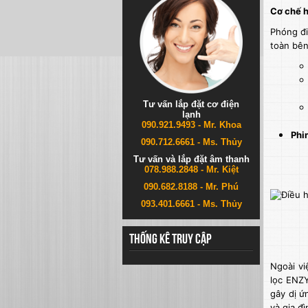
Cơ chế 
Phóng đi
toàn bên
Tư vấn lắp đặt cơ điện
lạnh
090.921.9493 - Mr. Khoa
Phi
090.712.6661 - Ms. Thủy
Tư vấn và lắp đặt âm thanh
078.988.2848 - Mr. Kiệt
090.682.8188 - Mr. Phú
093.401.6661 - Ms. Thủy
Thống kê truy cập
Ngoài vi
lọc ENZY
gây dị ứ
và gia đì