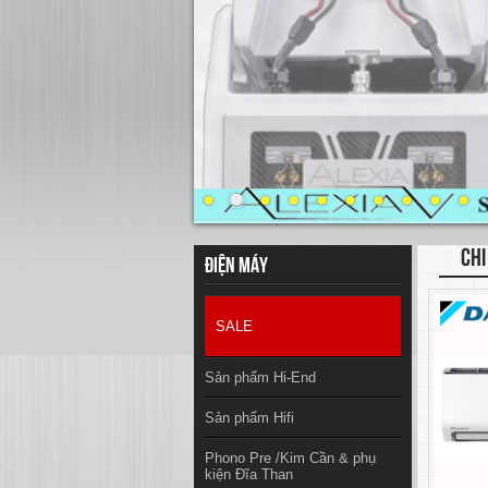
CHI
Điện máy
SALE
Sản phẩm Hi-End
Sản phẩm Hifi
Phono Pre /Kim Cần & phụ
kiện Đĩa Than