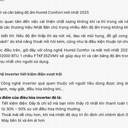
t và cân bằng độ ẩm Humid Comfort mới nhất 2025
ệc quan tâm đến việc cải thiện chất lượng không khí ra thì trong vài n
 là các thương hiệu Nhật Bản chú trọng nhiều đến độ ẩm trong không kh
biết thì: Nếu độ ẩm thấp thì da nứt nẻ, đau rát mũi họng, đồ gỗ co
 bách” do khả năng thoát mồ hôi kém, cũng như là điều kiện thuận lợi cho
c điều trên, giờ đây với công nghệ Humid Comfor ra mắt mới nhất 2025
 12000 BTU 1 chiều
FTKF35ZVMV sẽ giúp duy trì và cân bằng độ ẩm tro
hịu nhất cho người sử dụng.
ệ Inverter tiết kiệm điện vượt trội
 Công nghệ inverter quá quen thuộc với người tiêu dùng được ứng d
lạnh
,
máy giặt
, điều hòa không khí…
u điểm của điều hòa inverter đó là:
Tiết kiệm điện: Đây là chỉ số mà bạn nhìn thấy rõ nhất khi thanh toán t
từ 30% – 50% so với điều hòa thông thường.
Thoải mái dễ chịu hơn, khi mà nhiệt độ duy trì ổn định chỉ chênh lệch 
Máy bền bỉ và êm ái hơn