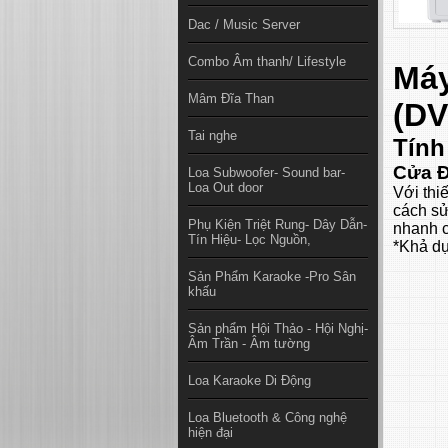
Dac / Music Server
Combo Âm thanh/ Lifestyle
Máy
Mâm Đĩa Than
(D
Tai nghe
Tính
Cửa Đ
Loa Subwoofer- Sound bar-
Loa Out door
Với thi
cách sử
Phụ Kiện Triệt Rung- Dây Dẫn-
nhanh 
Tín Hiệu- Lọc Nguồn,
*Khả dụ
Sản Phẩm Karaoke -Pro Sân
khấu
Sản phẩm Hội Thảo - Hội Nghị-
Âm Trần - Âm tường
Loa Karaoke Di Động
Loa Bluetooth & Công nghệ
hiện đại