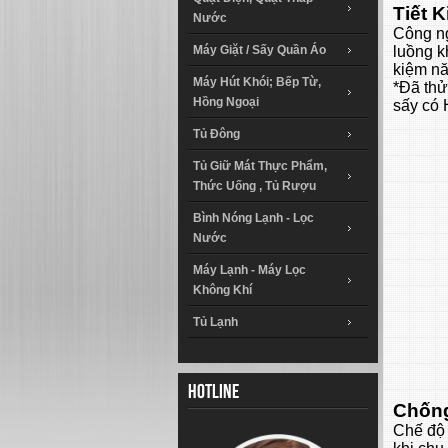
Tiết 
Nước
Công ng
Máy Giặt / Sấy Quần Áo
luồng k
kiệm nă
Máy Hút Khói; Bếp Từ,
*Đã thử
Hồng Ngoại
sấy có
Tủ Đông
Tủ Giữ Mát Thực Phẩm,
Thức Uống , Tủ Rượu
Bình Nóng Lạnh - Lọc
Nước
Máy Lạnh - Máy Lọc
Không Khí
Tủ Lạnh
Hotline
Chống
Chế độ 