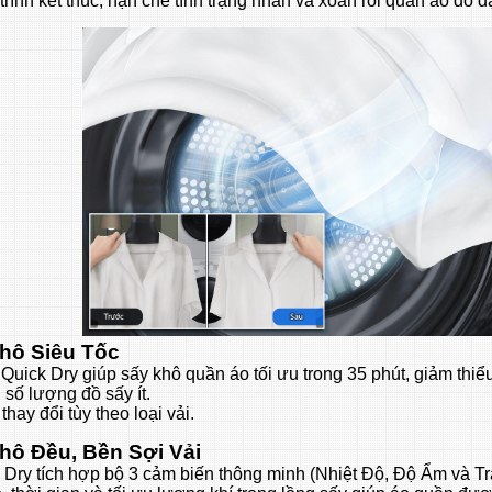
 trình kết thúc, hạn chế tình trạng nhăn và xoắn rối quần áo do đ
hô Siêu Tốc
Quick Dry giúp sấy khô quần áo tối ưu trong 35 phút, giảm thiể
 số lượng đồ sấy ít.
thay đổi tùy theo loại vải.
hô Đều, Bền Sợi Vải
 Dry tích hợp bộ 3 cảm biến thông minh (Nhiệt Độ, Độ Ẩm và Tr