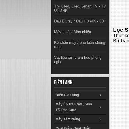
Tivi Oled, Qled, Smart TV - TV
UHD 4K
Đầu Bluray / Đầu HD /4K - 3D
Lọc S
Máy chiếu/ Màn chiếu
Thiết k
Bộ Trao
Kệ chân máy / phụ kiện chống
rung
Vật liệu xử lý âm học phòng
nghe
Điện lạnh
Điện Gia Dụng
Máy Ép Trái Cây , Sinh
Tố, Pha Cafe
Máy Tắm Nóng
Quạt Điện, Quạt Tháp