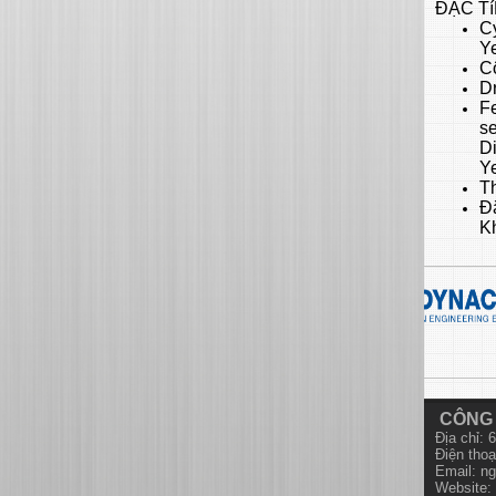
ĐẶC T
Cy
Ye
C
Dr
F
se
D
Ye
Th
Đ
K
CÔNG 
Địa chỉ:
Điện thoạ
Email:
ng
Website: 