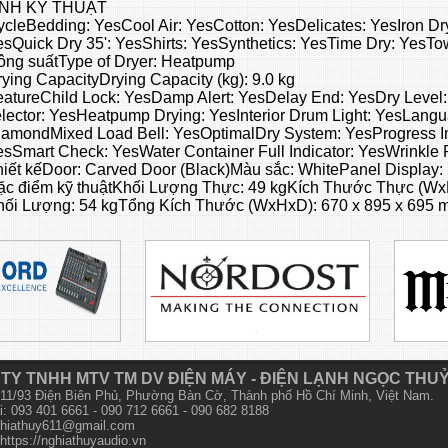
íNH KỸ THUẬT
cleBedding: YesCool Air: YesCotton: YesDelicates: YesIron D
sQuick Dry 35': YesShirts: YesSynthetics: YesTime Dry: YesT
ông suấtType of Dryer: Heatpump
ying CapacityDrying Capacity (kg): 9.0 kg
eatureChild Lock: YesDamp Alert: YesDelay End: YesDry Level
lector: YesHeatpump Drying: YesInterior Drum Light: YesLangu
iamondMixed Load Bell: YesOptimalDry System: YesProgress In
sSmart Check: YesWater Container Full Indicator: YesWrinkle 
iết kếDoor: Carved Door (Black)Màu sắc: WhitePanel Display
ặc điểm kỹ thuậtKhối Lượng Thực: 49 kgKích Thước Thực (Wx
hối Lượng: 54 kgTổng Kích Thước (WxHxD): 670 x 895 x 695
TY TNHH MTV TM DV ĐIỆN MÁY - ĐIỆN LẠNH NGỌC THU
 611/93 Điện Biên Phủ, Phường Bàn Cờ, Thành phố Hồ Chí Minh, Việt Nam.
i: 093 401 6661 - 090 712 6661 - 090 682 8188
hiathuy611@gmail.com
https://nghiathuyaudio.vn