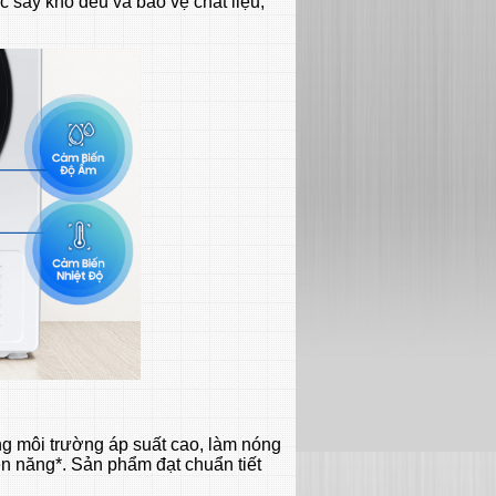
c sấy khô đều và bảo vệ chất liệu,
g môi trường áp suất cao, làm nóng
ện năng*. Sản phẩm đạt chuẩn tiết