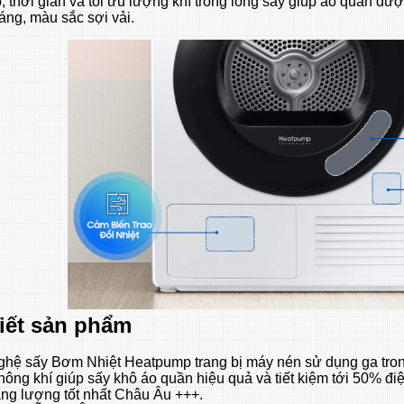
ộ, thời gian và tối ưu lượng khí trong lồng sấy giúp áo quần đượ
ng, màu sắc sợi vải.
tiết sản phẩm
hệ sấy Bơm Nhiệt Heatpump trang bị máy nén sử dụng ga tron
hông khí giúp sấy khô áo quần hiệu quả và tiết kiệm tới 50% đi
ng lượng tốt nhất Châu Âu +++.