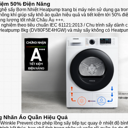
Kiệm 50% Điện Năng
hệ sấy Bơm Nhiệt Heatpump trang bị máy nén sử dụng ga tron
hông khí giúp sấy khô áo quần hiệu quả và tiết kiệm tới 50% đi
ng lượng tốt nhất Châu Âu +++.
 nghiệm theo tiêu chuẩn IEC 61121:2013 / Chu trình sấy dành 
 Heatpump 8kg (DV80F5E4HGW) và máy sấy không có Heatp
 Nhăn Áo Quần Hiệu Quả
Wrinkle Prevent cho phép lồng sấy tiếp tục quay ở nhiệt độ bìn