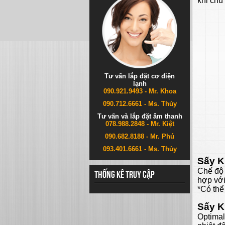
khi chu
Tư vấn lắp đặt cơ điện
lạnh
090.921.9493 - Mr. Khoa
090.712.6661 - Ms. Thủy
Tư vấn và lắp đặt âm thanh
078.988.2848 - Mr. Kiệt
090.682.8188 - Mr. Phú
093.401.6661 - Ms. Thủy
Sấy K
Chế độ 
Thống kê truy cập
hợp với
*Có thể 
Sấy K
Optimal