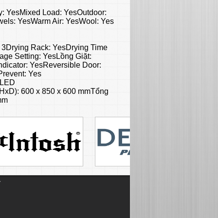
ry: YesMixed Load: YesOutdoor:
owels: YesWarm Air: YesWool: Yes
: 3Drying Rack: YesDrying Time
age Setting: YesLồng Giặt:
dicator: YesReversible Door:
Prevent: Yes
: LED
HxD): 600 x 850 x 600 mmTổng
 mm
Ỷ