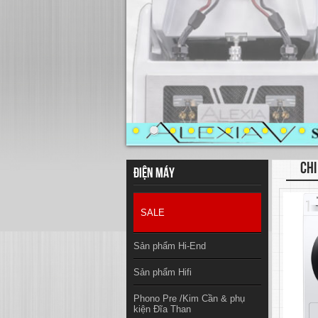
CHI
Điện máy
SALE
Sản phẩm Hi-End
Sản phẩm Hifi
Phono Pre /Kim Cần & phụ
kiện Đĩa Than