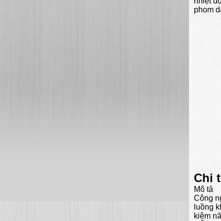
nhiệt đ
phom dá
Chi 
Mô tả
Công ng
luồng k
kiệm nă