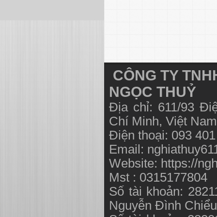
CÔNG TY TNHH
NGỌC THUỶ
Địa chỉ: 611/93 Đ
Chí Minh, Việt N
Điện thoại: 093 40
Email:
nghiathuy6
Website: https://ng
Mst : 0315177804
Số tài khoản: 282
Nguyễn Đình Chiể