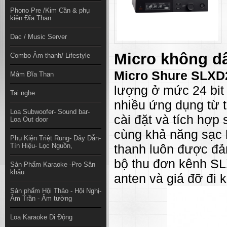
Phono Pre /Kim Cần & phụ
kiện Đĩa Than
Dac / Music Server
Micro không d
Combo Âm thanh/ Lifestyle
Micro Shure SLXD
Mâm Đĩa Than
lượng ở mức 24 bit
Tai nghe
nhiều ứng dụng từ t
Loa Subwoofer- Sound bar-
cài đặt và tích hợp
Loa Out door
cùng khả năng sạc 
Phụ Kiện Triệt Rung- Dây Dẫn-
Tín Hiệu- Lọc Nguồn,
thanh luôn được đảm
bộ thu đơn kênh S
Sản Phẩm Karaoke -Pro Sân
khấu
anten và giá đỡ đi 
Sản phẩm Hội Thảo - Hội Nghị-
Âm Trần - Âm tường
Loa Karaoke Di Động