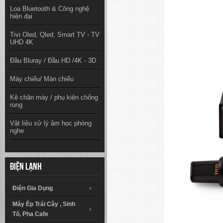
Loa Bluetooth & Công nghệ
hiện đại
Tivi Oled, Qled, Smart TV - TV
UHD 4K
Đầu Bluray / Đầu HD /4K - 3D
Máy chiếu/ Màn chiếu
Kệ chân máy / phụ kiện chống
rung
Vật liệu xử lý âm học phòng
nghe
Điện lạnh
Điện Gia Dụng
Máy Ép Trái Cây , Sinh
Tố, Pha Cafe