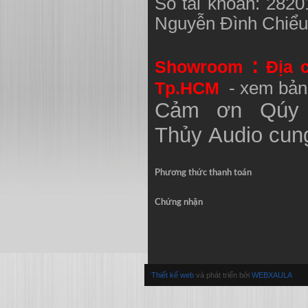
Số tài khoản: 282
Nguyễn Đình Chiể
:
Showroom
Địa 
Tp.HCM
- xem bản
Cảm ơn Qúy 
Thủy
Audio
cung
Phương thức thanh toán
Chứng nhận
Thiết kế web
và phát triển bởi
WEBXAULA