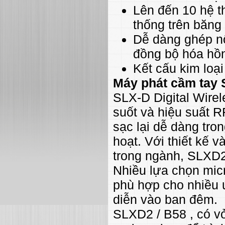
Lên đến 10 hệ t
thống trên băng
Dễ dàng ghép nố
đồng bộ hóa hồ
Kết cấu kim loạ
Máy phát cầm tay 
SLX-D Digital Wirel
suốt và hiệu suất R
sạc lại dễ dàng tro
hoạt. Với thiết kế 
trong ngành, SLXD2
Nhiều lựa chọn mic
phù hợp cho nhiều ứ
diễn vào ban đêm.
SLXD2 / B58 , có v