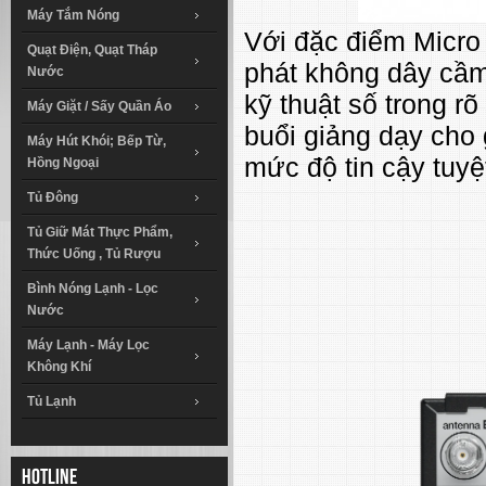
Máy Tắm Nóng
Với đặc điểm Micro
Quạt Điện, Quạt Tháp
phát không dây cầ
Nước
kỹ thuật số trong r
Máy Giặt / Sấy Quần Áo
buổi giảng dạy cho 
Máy Hút Khói; Bếp Từ,
mức độ tin cậy tuyệt
Hồng Ngoại
Tủ Đông
Tủ Giữ Mát Thực Phẩm,
Thức Uống , Tủ Rượu
Bình Nóng Lạnh - Lọc
Nước
Máy Lạnh - Máy Lọc
Không Khí
Tủ Lạnh
Hotline