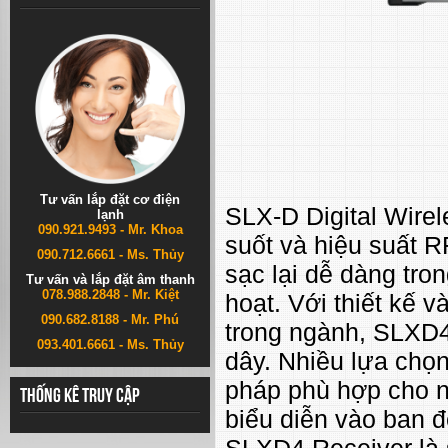
Tư vấn lắp đặt cơ điện
SLX-D Digital Wirel
lạnh
090.921.9493 - Mr. Khoa
suốt và hiệu suất R
090.712.6661 - Ms. Thủy
sạc lại dễ dàng tro
Tư vấn và lắp đặt âm thanh
078.988.2848 - Mr. Kiệt
hoạt. Với thiết kế 
090.682.8188 - Mr. Phú
trong ngành, SLXD4
093.401.6661 - Ms. Thủy
dây. Nhiều lựa chọn
pháp phù hợp cho n
Thống kê truy cập
biểu diễn vào ban 
SLXD4 Receiver là s