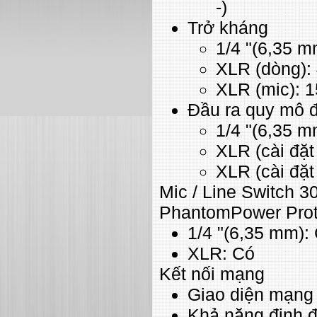
-)
Trở kháng
1/4 "(6,35 m
XLR (dòng):
XLR (mic): 
Đầu ra quy mô 
1/4 "(6,35 m
XLR (cài đặ
XLR (cài đặ
Mic / Line Switch 3
PhantomPower Prot
1/4 "(6,35 mm):
XLR: Có
Kết nối mạng
Giao diện mạng
Khả năng định đ