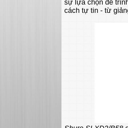
sự lựa chọn để trình
cách tự tin - từ giản
Shure SLXD2/B58 dễ