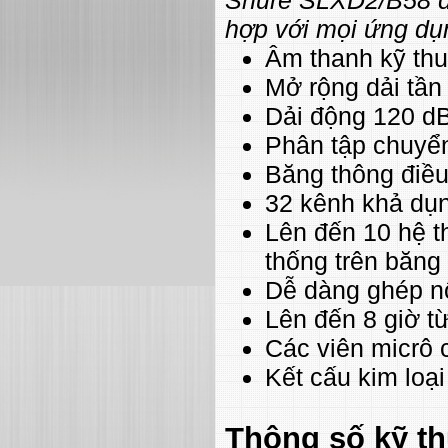
hợp với mọi ứng dụ
Âm thanh kỹ thuậ
Mở rộng dải tần
Dải động 120 d
Phân tập chuyển
Băng thông điều
32 kênh khả dụn
Lên đến 10 hệ t
thống trên băng
Dễ dàng ghép nố
Lên đến 8 giờ t
Các viên micrô 
Kết cấu kim loạ
Thông số kỹ th