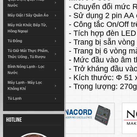
- Chuyển đổi mức
Nước
- Sử dụng 2 pin AA 
Máy Giặt / Sấy Quần Áo
- Công tắc On/Off t
Máy Hút Khói; Bếp Từ,
- Tích hợp đèn LED 
Hồng Ngoại
- Trang bị sẵn vòng
Tủ Đông
- Trang bị 6 vòng 
Tủ Giữ Mát Thực Phẩm,
Thức Uống , Tủ Rượu
- Mức đầu vào âm t
- Trở kháng đầu và
Bình Nóng Lạnh - Lọc
Nước
- Kích thước: Φ 51
Máy Lạnh - Máy Lọc
- Trọng lượng: 270g
Không Khí
Tủ Lạnh
Hotline