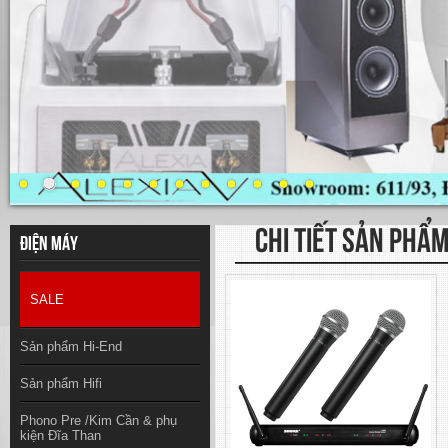
CHI TIẾT SẢN PHẨ
Điện máy
SALE
Sản phẩm Hi-End
Sản phẩm Hifi
Phono Pre /Kim Cần & phụ
kiện Đĩa Than