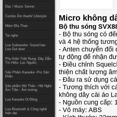
Dac / Music Server
Micro không d
Combo Âm thanh/ Lifestyle
Bộ thu sóng SVX8
Mâm Đĩa Than
- Bộ thu sóng có đ
Tai nghe
và 4 hệ thống tương
Loa Subwoofer- Sound bar-
- Anten chuyển đổi 
Loa Out door
tự động để nhận đư
Phụ Kiện Triệt Rung- Dây Dẫn-
Tín Hiệu- Lọc Nguồn,
- Điều chỉnh Squelc
thiện chất lượng â
Sản Phẩm Karaoke -Pro Sân
khấu
- Đầu ra sử dụng c
- Tương thích với c
Sản phẩm Hội Thảo - Hội Nghị-
Âm Trần - Âm tường
không dây cài áo La
Loa Karaoke Di Động
- Nguồn cung cấp: 
- Vỏ máy: ABS
Loa Bluetooth & Công nghệ
hiện đại