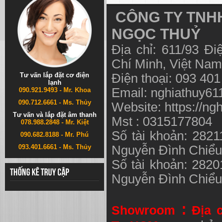
CÔNG TY TNHH
NGỌC THUỶ
Địa chỉ: 611/93 Đ
Chí Minh, Việt N
Tư vấn lắp đặt cơ điện
Điện thoại: 093 40
lạnh
Email:
nghiathuy6
090.921.9493 - Mr. Khoa
090.712.6661 - Ms. Thủy
Website: https://ng
Tư vấn và lắp đặt âm thanh
Mst : 0315177804
078.988.2848 - Mr. Kiệt
Số tài khoản: 282
090.682.8188 - Mr. Phú
093.401.6661 - Ms. Thủy
Nguyễn Đình Chiể
Số tài khoản: 282
Thống kê truy cập
Nguyễn Đình Chiể
:
Showroom
Địa 