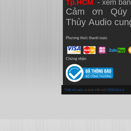
Tp.HCM
- xem bản
Cảm ơn Qúy 
Thủy
Audio
cung
Phương thức thanh toán
Chứng nhận
Thiết kế web
và phát triển bởi
WEBXAULA