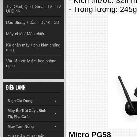
- Kích thước: 32m
Tivi Oled, Qled, Smart TV - TV
- Trọng lượng: 245g
UHD 4K
Đầu Bluray / Đầu HD /4K - 3D
Máy chiếu/ Màn chiếu
Kệ chân máy / phụ kiện chống
rung
Vật liệu xử lý âm học phòng
nghe
Điện lạnh
Điện Gia Dụng
Máy Ép Trái Cây , Sinh
Tố, Pha Cafe
Máy Tắm Nóng
Micro PG58
Quạt Điện, Quạt Tháp