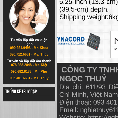
5.25-inch (13.3-cm)
(39.5-cm) depth.
Shipping weight:6k
Tư vấn lắp đặt cơ điện
lạnh
090.921.9493 - Mr. Khoa
090.712.6661 - Ms. Thủy
Tư vấn và lắp đặt âm thanh
078.988.2848 - Mr. Kiệt
CÔNG TY TNHH
090.682.8188 - Mr. Phú
NGỌC THUỶ
093.401.6661 - Ms. Thủy
Địa chỉ: 611/93 Đ
Thống kê truy cập
Chí Minh, Việt N
Điện thoại: 093 40
Email:
nghiathuy6
Website: https://ng