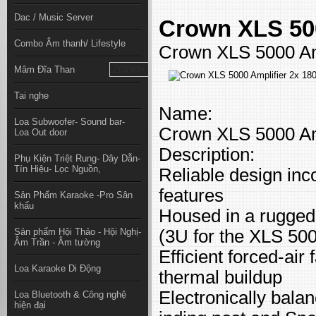
Dac / Music Server
Crown XLS 500
Combo Âm thanh/ Lifestyle
Crown XLS 5000 Am
Mâm Đĩa Than
ZOOM+
Tai nghe
Name:
Loa Subwoofer- Sound bar-
Crown XLS 5000 Am
Loa Out door
Description:
Phụ Kiện Triệt Rung- Dây Dẫn-
Tín Hiệu- Lọc Nguồn,
Reliable design in
features
Sản Phẩm Karaoke -Pro Sân
khấu
Housed in a rugged,
Sản phẩm Hội Thảo - Hội Nghị-
(3U for the XLS 50
Âm Trần - Âm tường
Efficient forced-air
Loa Karaoke Di Động
thermal buildup
Electronically bala
Loa Bluetooth & Công nghệ
hiện đại