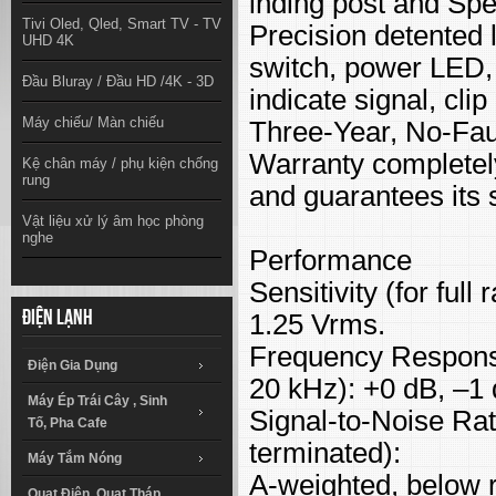
inding post and Sp
Tivi Oled, Qled, Smart TV - TV
Precision detented 
UHD 4K
switch, power LED,
Đầu Bluray / Đầu HD /4K - 3D
indicate signal, cli
Máy chiếu/ Màn chiếu
Three-Year, No-Faul
Warranty completel
Kệ chân máy / phụ kiện chống
rung
and guarantees its s
Vật liệu xử lý âm học phòng
nghe
Performance
Sensitivity (for ful
Điện lạnh
1.25 Vrms.
Frequency Response
Điện Gia Dụng
20 kHz): +0 dB, –1 
Máy Ép Trái Cây , Sinh
Signal-to-Noise Rat
Tố, Pha Cafe
terminated):
Máy Tắm Nóng
A-weighted, below 
Quạt Điện, Quạt Tháp