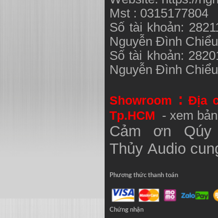
Mst : 0315177804
Số tài khoản: 282
Nguyễn Đình Chiể
Số tài khoản: 282
Nguyễn Đình Chiể
:
Showroom
Địa 
Tp.HCM
- xem bản
Cảm ơn Qúy 
Thủy
Audio
cung
Phương thức thanh toán
Chứng nhận