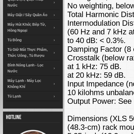
No weighting, below
Nước
Total Harmonic Dist
Máy Giặt / Sấy Quần Áo
Intermodulation Dis
Máy Hút Khói; Bếp Từ,
(60 Hz and 7 kHz at 
Hồng Ngoại
to 40 dB: < 0.3%.
Tủ Đông
Damping Factor (8 
Tủ Giữ Mát Thực Phẩm,
Thức Uống , Tủ Rượu
Crosstalk (below ra
at 1 kHz: 75 dB.
Bình Nóng Lạnh - Lọc
Nước
at 20 kHz: 59 dB.
Máy Lạnh - Máy Lọc
Input Impedance (n
Không Khí
10 kilohms unbalan
Tủ Lạnh
Output Power: See 
Dimensions (XLS 50
Hotline
(48.3-cm) rack mou