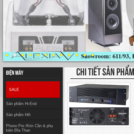
CHI TIẾT SẢN PHẨ
Điện máy
SALE
Sản phẩm Hi-End
Sản phẩm Hifi
Phono Pre /Kim Cần & phụ
kiện Đĩa Than