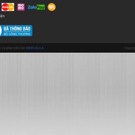
hận
b
và phát triển bởi
WEBXAULA
Copyrig