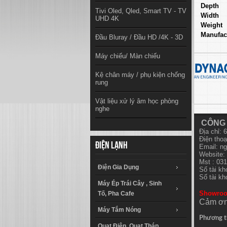
Depth
Tivi Oled, Qled, Smart TV - TV
Width
UHD 4K
Weight
Manufac
Đầu Bluray / Đầu HD /4K - 3D
Máy chiếu/ Màn chiếu
Kệ chân máy / phụ kiện chống
rung
Vật liệu xử lý âm học phòng
nghe
CÔNG 
Địa chỉ:
Điện thoạ
Điện lạnh
Email:
ng
Website: 
Mst : 03
Điện Gia Dụng
Số tài k
Số tài k
Máy Ép Trái Cây , Sinh
Showro
Tố, Pha Cafe
Cảm ơn
Máy Tắm Nóng
Phương t
Quạt Điện, Quạt Tháp