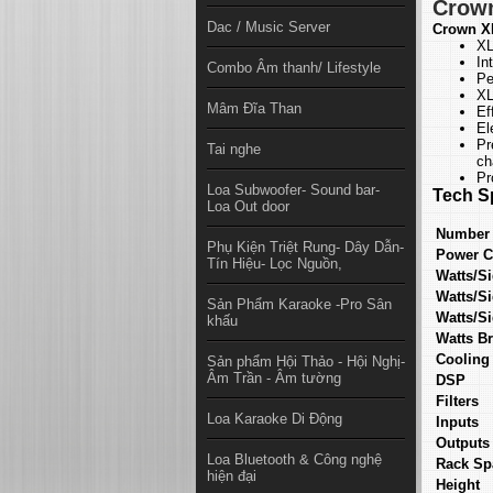
Crown
Dac / Music Server
Crown XL
XL
In
Combo Âm thanh/ Lifestyle
Pe
XL
Mâm Đĩa Than
Ef
El
Pr
Tai nghe
ch
Pr
Loa Subwoofer- Sound bar-
Tech S
Loa Out door
Number 
Phụ Kiện Triệt Rung- Dây Dẫn-
Power C
Tín Hiệu- Lọc Nguồn,
Watts/S
Watts/S
Sản Phẩm Karaoke -Pro Sân
Watts/S
khấu
Watts B
Cooling
Sản phẩm Hội Thảo - Hội Nghị-
Âm Trần - Âm tường
DSP
Filters
Loa Karaoke Di Động
Inputs
Outputs
Loa Bluetooth & Công nghệ
Rack Sp
hiện đại
Height