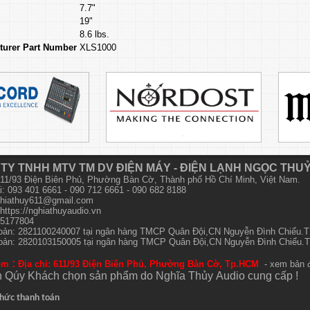
7.7"
19"
8.6 lbs.
turer Part Number
XLS1000
TY TNHH MTV TM DV ĐIỆN MÁY - ĐIỆN LẠNH NGỌC THU
 611/93 Điện Biên Phủ, Phường Bàn Cờ, Thành phố Hồ Chí Minh, Việt Nam.
i: 093 401 6661 - 090 712 6661 - 090 682 8188
hiathuy611@gmail.com
https://nghiathuyaudio.vn
15177804
hoản: 2821100240007 tại ngân hàng TMCP Quân Đội,CN Nguyễn Đình Chiểu
hoản: 2820103150005 tại ngân hàng TMCP Quân Đội,CN Nguyễn Đình Chiểu
:
om
Địa chỉ: 611/93 Điện Biên Phủ, Phường Bàn Cờ, Tp.HCM
- xem bản 
 Qúy Khách chọn sản phẩm do Nghĩa Thủy
Audio
cung cấp !
hức thanh toán