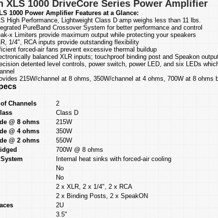
 XLS 1000 DriveCore Series Power Amplifier
S 1000 Power Amplifier Features at a Glance:
S High Performance, Lightweight Class D amp weighs less than 11 lbs.
tegrated PureBand Crossover System for better performance and control
ak-x Limiters provide maximum output while protecting your speakers
R, 1/4", RCA inputs provide outstanding flexibility
ficient forced-air fans prevent excessive thermal buildup
ectronically balanced XLR inputs; touchproof binding post and Speakon outpu
ecision detented level controls, power switch, power LED, and six LEDs which i
annel
ovides 215W/channel at 8 ohms, 350W/channel at 4 ohms, 700W at 8 ohms b
pecs
of Channels
2
lass
Class D
ide @ 8 ohms
215W
ide @ 4 ohms
350W
ide @ 2 ohms
550W
ridged
700W @ 8 ohms
 System
Internal heat sinks with forced-air cooling
No
No
2 x XLR, 2 x 1/4", 2 x RCA
2 x Binding Posts, 2 x SpeakON
aces
2U
3.5"