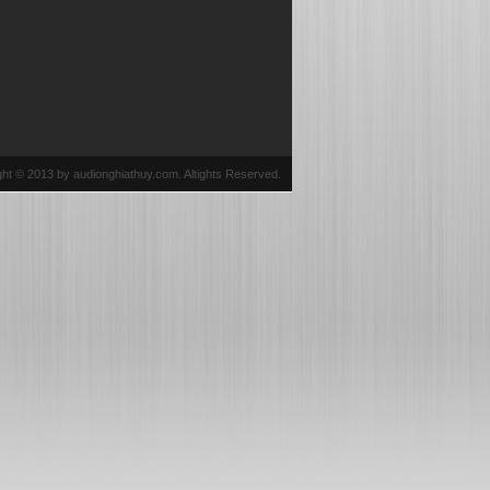
ht © 2013 by audionghiathuy.com. Altights Reserved.