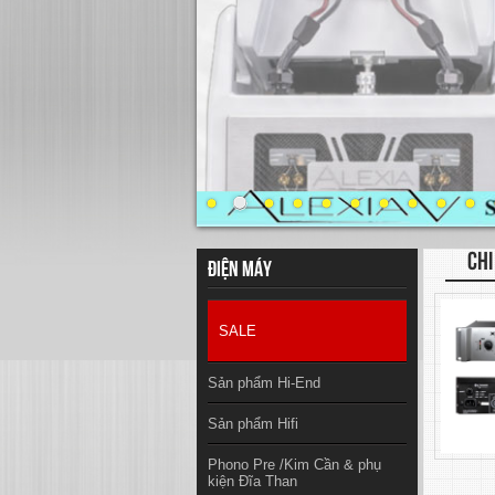
CHI
Điện máy
SALE
Sản phẩm Hi-End
Sản phẩm Hifi
Phono Pre /Kim Cần & phụ
kiện Đĩa Than